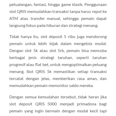
petualangan, fantasi, hingga game klasik. Penggunaan
slot QRIS memudahkan transaksi tanpa harus repot ke
ATM atau transfer manual, sehingga pemain dapat
langsung fokus pada hiburan dan strategi menang.
Tidak hanya itu, slot deposit 5 ribu juga mendorong
pemain untuk lebih bijak dalam mengelola modal.
Dengan slot 5k atau slot 5rb, pemain bisa mencoba
berbagai jenis strategi taruhan, seperti taruhan
progresif atau flat bet, untuk mengoptimalkan peluang
menang. Slot QRIS 5k memastikan setiap transaksi
tercatat dengan jelas, memberikan rasa aman, dan
memudahkan pemain memonitor saldo mereka.
Dengan semua kemudahan tersebut, tidak heran jika
slot deposit QRIS 5000 menjadi primadona bagi
pemain yang ingin bermain dengan modal kecil tapi