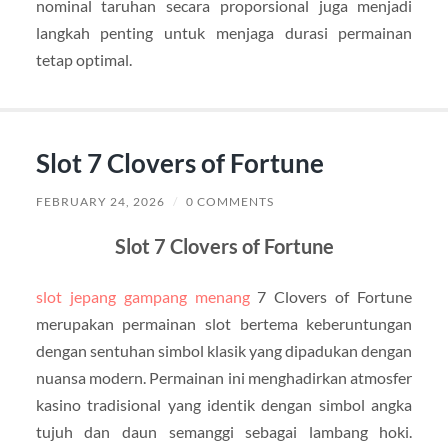
nominal taruhan secara proporsional juga menjadi
langkah penting untuk menjaga durasi permainan
tetap optimal.
Slot 7 Clovers of Fortune
FEBRUARY 24, 2026
/
0 COMMENTS
Slot 7 Clovers of Fortune
slot jepang gampang menang
7 Clovers of Fortune
merupakan permainan slot bertema keberuntungan
dengan sentuhan simbol klasik yang dipadukan dengan
nuansa modern. Permainan ini menghadirkan atmosfer
kasino tradisional yang identik dengan simbol angka
tujuh dan daun semanggi sebagai lambang hoki.