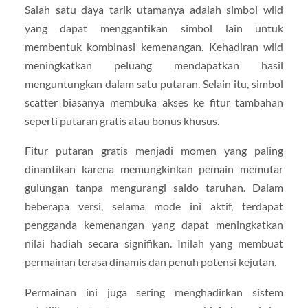
Salah satu daya tarik utamanya adalah simbol wild
yang dapat menggantikan simbol lain untuk
membentuk kombinasi kemenangan. Kehadiran wild
meningkatkan peluang mendapatkan hasil
menguntungkan dalam satu putaran. Selain itu, simbol
scatter biasanya membuka akses ke fitur tambahan
seperti putaran gratis atau bonus khusus.
Fitur putaran gratis menjadi momen yang paling
dinantikan karena memungkinkan pemain memutar
gulungan tanpa mengurangi saldo taruhan. Dalam
beberapa versi, selama mode ini aktif, terdapat
pengganda kemenangan yang dapat meningkatkan
nilai hadiah secara signifikan. Inilah yang membuat
permainan terasa dinamis dan penuh potensi kejutan.
Permainan ini juga sering menghadirkan sistem