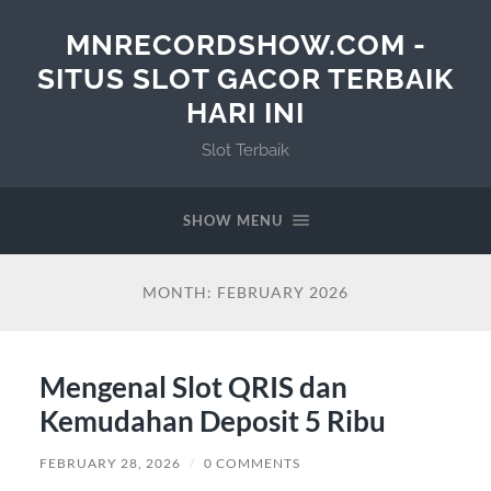
MNRECORDSHOW.COM -
SITUS SLOT GACOR TERBAIK
HARI INI
Slot Terbaik
SHOW MENU
MONTH:
FEBRUARY 2026
Mengenal Slot QRIS dan
Kemudahan Deposit 5 Ribu
FEBRUARY 28, 2026
/
0 COMMENTS