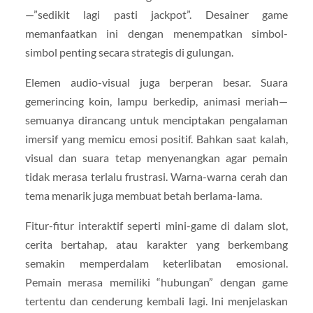
—”sedikit lagi pasti jackpot”. Desainer game
memanfaatkan ini dengan menempatkan simbol-
simbol penting secara strategis di gulungan.
Elemen audio-visual juga berperan besar. Suara
gemerincing koin, lampu berkedip, animasi meriah—
semuanya dirancang untuk menciptakan pengalaman
imersif yang memicu emosi positif. Bahkan saat kalah,
visual dan suara tetap menyenangkan agar pemain
tidak merasa terlalu frustrasi. Warna-warna cerah dan
tema menarik juga membuat betah berlama-lama.
Fitur-fitur interaktif seperti mini-game di dalam slot,
cerita bertahap, atau karakter yang berkembang
semakin memperdalam keterlibatan emosional.
Pemain merasa memiliki “hubungan” dengan game
tertentu dan cenderung kembali lagi. Ini menjelaskan