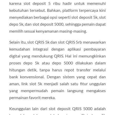
karena slot deposit 5 ribu hadir untuk memenuhi
kebutuhan tersebut. Bahkan, platform terpercaya kini
menyediakan berbagai opsi seperti slot deposit 5k, slot
depo 5k, dan slot deposit 5000, sehingga pemain dapat
memilih sesuai kenyamanan masing-masing.
Selain itu, slot QRIS 5k dan slot QRIS 5rb menawarkan
kemudahan integrasi dengan aplikasi pembayaran
digital yang mendukung QRIS. Hal ini memungkinkan
proses depo 5k atau depo 5000 dilakukan dalam
hitungan detik, tanpa harus repot transfer melalui
bank konvensional. Dengan sistem yang cepat dan
aman, link slot 5k menjadi salah satu fitur unggulan
yang mempermudah pemain langsung mengakses
permainan favorit mereka.
Keunggulan lain dari slot deposit QRIS 5000 adalah