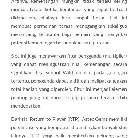
Artinya, kemenangan mungkin tidak terlalu sering
muncul, tetapi ketika kombinasi yang tepat berhasil
didapatkan, nilainya bisa sangat besar. Hal ini
membuat permainan terasa menegangkan sekaligus
menantang, terutama bagi pemain yang menyukai
potensi kemenangan besar dalam satu putaran.
Slot ini juga menawarkan fitur pengganda (multiplier)
yang dapat meningkatkan nilai kemenangan secara
signifikan. Jika simbol Wild muncul pada gulungan
tertentu, pengganda dapat aktif dan melipatgandakan
total hadiah yang diperoleh. Fitur ini menjadi elemen
penting yang membuat setiap putaran terasa lebih
mendebarkan.
Dari sisi Return to Player (RTP), Aztec Gems memiliki
persentase yang kompetitif dibandingkan banyak slot
lainnya. RTP yang baik memberikan peluang yang