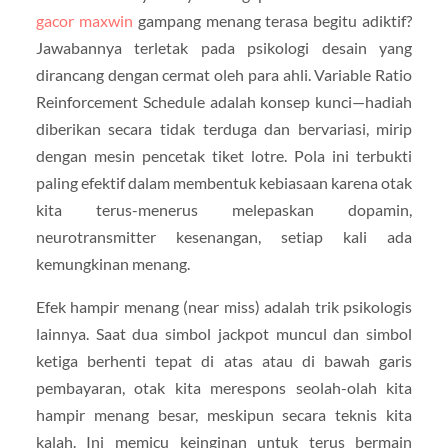
gacor maxwin
gampang menang terasa begitu adiktif?
Jawabannya terletak pada psikologi desain yang
dirancang dengan cermat oleh para ahli. Variable Ratio
Reinforcement Schedule adalah konsep kunci—hadiah
diberikan secara tidak terduga dan bervariasi, mirip
dengan mesin pencetak tiket lotre. Pola ini terbukti
paling efektif dalam membentuk kebiasaan karena otak
kita terus-menerus melepaskan dopamin,
neurotransmitter kesenangan, setiap kali ada
kemungkinan menang.
Efek hampir menang (near miss) adalah trik psikologis
lainnya. Saat dua simbol jackpot muncul dan simbol
ketiga berhenti tepat di atas atau di bawah garis
pembayaran, otak kita merespons seolah-olah kita
hampir menang besar, meskipun secara teknis kita
kalah. Ini memicu keinginan untuk terus bermain