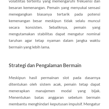
volatilitas tertentu yang memengaruhi frekuensi dan
besaran kemenangan. Pemain yang menyukai sensasi
menegangkan biasanya tertarik pada potensi
kemenangan besar meskipun tidak selalu muncul
secara konsisten. Sebaliknya, pemain yang
mengutamakan stabilitas dapat mengatur nominal
taruhan agar tetap nyaman dalam jangka waktu
bermain yang lebih lama.
Strategi dan Pengalaman Bermain
Meskipun hasil permainan slot pada dasarnya
ditentukan oleh sistem acak, pemain tetap dapat
menerapkan manajemen modal yang bijak.
Menentukan batas anggaran sebelum bermain
membantu menghindari keputusan impulsif. Mengatur