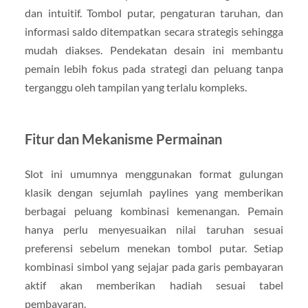
dan intuitif. Tombol putar, pengaturan taruhan, dan
informasi saldo ditempatkan secara strategis sehingga
mudah diakses. Pendekatan desain ini membantu
pemain lebih fokus pada strategi dan peluang tanpa
terganggu oleh tampilan yang terlalu kompleks.
Fitur dan Mekanisme Permainan
Slot ini umumnya menggunakan format gulungan
klasik dengan sejumlah paylines yang memberikan
berbagai peluang kombinasi kemenangan. Pemain
hanya perlu menyesuaikan nilai taruhan sesuai
preferensi sebelum menekan tombol putar. Setiap
kombinasi simbol yang sejajar pada garis pembayaran
aktif akan memberikan hadiah sesuai tabel
pembayaran.