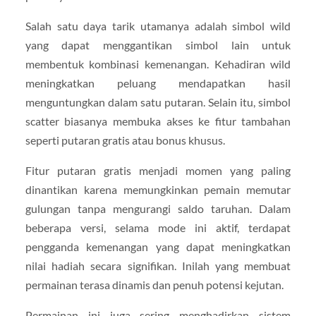
Salah satu daya tarik utamanya adalah simbol wild
yang dapat menggantikan simbol lain untuk
membentuk kombinasi kemenangan. Kehadiran wild
meningkatkan peluang mendapatkan hasil
menguntungkan dalam satu putaran. Selain itu, simbol
scatter biasanya membuka akses ke fitur tambahan
seperti putaran gratis atau bonus khusus.
Fitur putaran gratis menjadi momen yang paling
dinantikan karena memungkinkan pemain memutar
gulungan tanpa mengurangi saldo taruhan. Dalam
beberapa versi, selama mode ini aktif, terdapat
pengganda kemenangan yang dapat meningkatkan
nilai hadiah secara signifikan. Inilah yang membuat
permainan terasa dinamis dan penuh potensi kejutan.
Permainan ini juga sering menghadirkan sistem