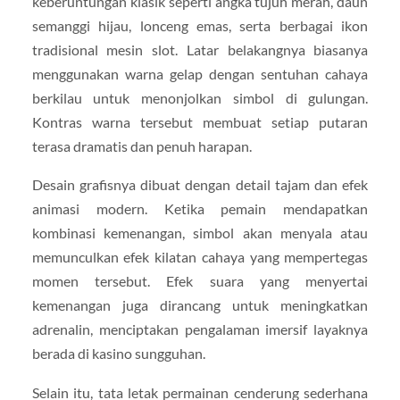
keberuntungan klasik seperti angka tujuh merah, daun
semanggi hijau, lonceng emas, serta berbagai ikon
tradisional mesin slot. Latar belakangnya biasanya
menggunakan warna gelap dengan sentuhan cahaya
berkilau untuk menonjolkan simbol di gulungan.
Kontras warna tersebut membuat setiap putaran
terasa dramatis dan penuh harapan.
Desain grafisnya dibuat dengan detail tajam dan efek
animasi modern. Ketika pemain mendapatkan
kombinasi kemenangan, simbol akan menyala atau
memunculkan efek kilatan cahaya yang mempertegas
momen tersebut. Efek suara yang menyertai
kemenangan juga dirancang untuk meningkatkan
adrenalin, menciptakan pengalaman imersif layaknya
berada di kasino sungguhan.
Selain itu, tata letak permainan cenderung sederhana