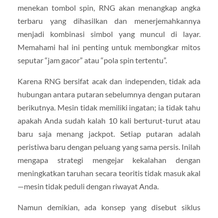
menekan tombol spin, RNG akan menangkap angka
terbaru yang dihasilkan dan menerjemahkannya
menjadi kombinasi simbol yang muncul di layar.
Memahami hal ini penting untuk membongkar mitos
seputar “jam gacor” atau “pola spin tertentu”.
Karena RNG bersifat acak dan independen, tidak ada
hubungan antara putaran sebelumnya dengan putaran
berikutnya. Mesin tidak memiliki ingatan; ia tidak tahu
apakah Anda sudah kalah 10 kali berturut-turut atau
baru saja menang jackpot. Setiap putaran adalah
peristiwa baru dengan peluang yang sama persis. Inilah
mengapa strategi mengejar kekalahan dengan
meningkatkan taruhan secara teoritis tidak masuk akal
—mesin tidak peduli dengan riwayat Anda.
Namun demikian, ada konsep yang disebut siklus