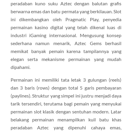
peradaban kuno suku Aztec dengan balutan grafis
berwarna emas dan batu permata yang berkilauan. Slot
ini dikembangkan oleh
Pragmatic Play
, penyedia
permainan kasino digital yang telah dikenal luas di
industri iGaming internasional. Mengusung konsep
sederhana namun menarik, Aztec Gems berhasil
memikat banyak pemain karena tampilannya yang
elegan serta mekanisme permainan yang mudah
dipahami.
Permainan ini memiliki tata letak 3 gulungan (reels)
dan 3 baris (rows) dengan total 5 garis pembayaran
(paylines). Struktur yang simpel ini justru menjadi daya
tarik tersendiri, terutama bagi pemain yang menyukai
permainan slot klasik dengan sentuhan modern. Latar
belakang permainan menampilkan kuil batu khas
peradaban Aztec yang dipenuhi cahaya emas,