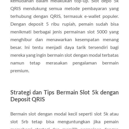
kemudahan dalam melakukan top-up. Slot depo 5k
QRIS mendukung semua metode pembayaran yang
terhubung dengan QRIS, termasuk e-wallet populer.
Dengan deposit 5 ribu rupiah, pemain sudah bisa
menikmati berbagai jenis permainan slot 5000 yang
menghibur dan menawarkan kesempatan menang
besar. Ini tentu menjadi daya tarik tersendiri bagi
mereka yang ingin bermain slot dengan modal terbatas
namun tetap merasakan pengalaman bermain
premium.
Strategi dan Tips Bermain Slot 5k dengan
Deposit QRIS
Bermain slot dengan modal kecil seperti slot 5k atau
slot 5rb tetap bisa menguntungkan jika pemain