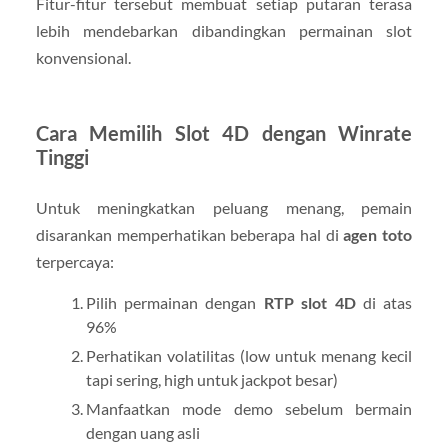
Fitur-fitur tersebut membuat setiap putaran terasa
lebih mendebarkan dibandingkan permainan slot
konvensional.
Cara Memilih Slot 4D dengan Winrate
Tinggi
Untuk meningkatkan peluang menang, pemain
disarankan memperhatikan beberapa hal di
agen toto
terpercaya:
Pilih permainan dengan
RTP slot 4D
di atas
96%
Perhatikan volatilitas (low untuk menang kecil
tapi sering, high untuk jackpot besar)
Manfaatkan mode demo sebelum bermain
dengan uang asli