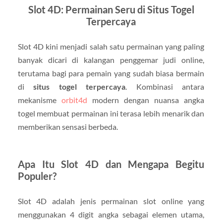
Slot 4D: Permainan Seru di Situs Togel
Terpercaya
Slot 4D kini menjadi salah satu permainan yang paling
banyak dicari di kalangan penggemar judi online,
terutama bagi para pemain yang sudah biasa bermain
di
situs togel terpercaya
. Kombinasi antara
mekanisme
orbit4d
modern dengan nuansa angka
togel membuat permainan ini terasa lebih menarik dan
memberikan sensasi berbeda.
Apa Itu Slot 4D dan Mengapa Begitu
Populer?
Slot 4D adalah jenis permainan slot online yang
menggunakan 4 digit angka sebagai elemen utama,