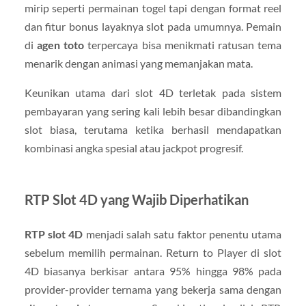
mirip seperti permainan togel tapi dengan format reel
dan fitur bonus layaknya slot pada umumnya. Pemain
di
agen toto
terpercaya bisa menikmati ratusan tema
menarik dengan animasi yang memanjakan mata.
Keunikan utama dari slot 4D terletak pada sistem
pembayaran yang sering kali lebih besar dibandingkan
slot biasa, terutama ketika berhasil mendapatkan
kombinasi angka spesial atau jackpot progresif.
RTP Slot 4D yang Wajib Diperhatikan
RTP slot 4D
menjadi salah satu faktor penentu utama
sebelum memilih permainan. Return to Player di slot
4D biasanya berkisar antara 95% hingga 98% pada
provider-provider ternama yang bekerja sama dengan