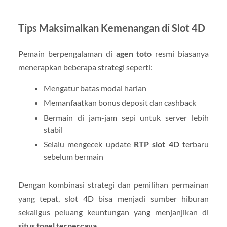
Tips Maksimalkan Kemenangan di Slot 4D
Pemain berpengalaman di
agen toto
resmi biasanya
menerapkan beberapa strategi seperti:
Mengatur batas modal harian
Memanfaatkan bonus deposit dan cashback
Bermain di jam-jam sepi untuk server lebih
stabil
Selalu mengecek update
RTP slot 4D
terbaru
sebelum bermain
Dengan kombinasi strategi dan pemilihan permainan
yang tepat, slot 4D bisa menjadi sumber hiburan
sekaligus peluang keuntungan yang menjanjikan di
situs togel terpercaya
.