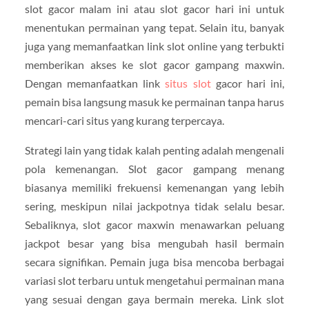
slot gacor malam ini atau slot gacor hari ini untuk
menentukan permainan yang tepat. Selain itu, banyak
juga yang memanfaatkan link slot online yang terbukti
memberikan akses ke slot gacor gampang maxwin.
Dengan memanfaatkan link
situs slot
gacor hari ini,
pemain bisa langsung masuk ke permainan tanpa harus
mencari-cari situs yang kurang terpercaya.
Strategi lain yang tidak kalah penting adalah mengenali
pola kemenangan. Slot gacor gampang menang
biasanya memiliki frekuensi kemenangan yang lebih
sering, meskipun nilai jackpotnya tidak selalu besar.
Sebaliknya, slot gacor maxwin menawarkan peluang
jackpot besar yang bisa mengubah hasil bermain
secara signifikan. Pemain juga bisa mencoba berbagai
variasi slot terbaru untuk mengetahui permainan mana
yang sesuai dengan gaya bermain mereka. Link slot