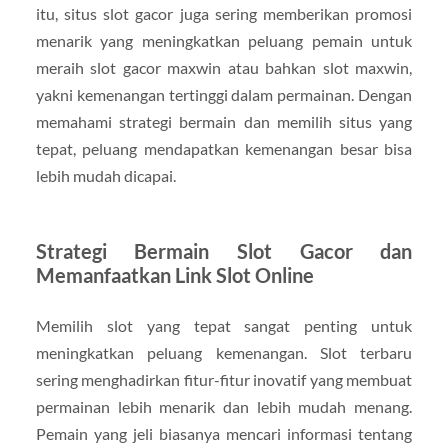
itu, situs slot gacor juga sering memberikan promosi
menarik yang meningkatkan peluang pemain untuk
meraih slot gacor maxwin atau bahkan slot maxwin,
yakni kemenangan tertinggi dalam permainan. Dengan
memahami strategi bermain dan memilih situs yang
tepat, peluang mendapatkan kemenangan besar bisa
lebih mudah dicapai.
Strategi Bermain Slot Gacor dan
Memanfaatkan Link Slot Online
Memilih slot yang tepat sangat penting untuk
meningkatkan peluang kemenangan. Slot terbaru
sering menghadirkan fitur-fitur inovatif yang membuat
permainan lebih menarik dan lebih mudah menang.
Pemain yang jeli biasanya mencari informasi tentang