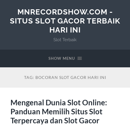
MNRECORDSHOW.COM -
SITUS SLOT GACOR TERBAIK
HARI INI
Slot Terbaik
SHOW MENU
TAG:
BOCORAN SLOT GACOR HARI INI
Mengenal Dunia Slot Online:
Panduan Memilih Situs Slot
Terpercaya dan Slot Gacor