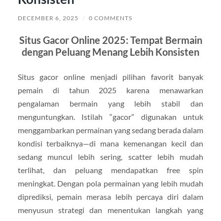
DECEMBER 6, 2025
/
0 COMMENTS
Situs Gacor Online 2025: Tempat Bermain
dengan Peluang Menang Lebih Konsisten
Situs gacor online menjadi pilihan favorit banyak
pemain di tahun 2025 karena menawarkan
pengalaman bermain yang lebih stabil dan
menguntungkan. Istilah “gacor” digunakan untuk
menggambarkan permainan yang sedang berada dalam
kondisi terbaiknya—di mana kemenangan kecil dan
sedang muncul lebih sering, scatter lebih mudah
terlihat, dan peluang mendapatkan free spin
meningkat. Dengan pola permainan yang lebih mudah
diprediksi, pemain merasa lebih percaya diri dalam
menyusun strategi dan menentukan langkah yang