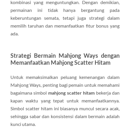
kombinasi yang menguntungkan. Dengan demikian,
permainan ini tidak hanya bergantung pada
keberuntungan semata, tetapi juga strategi dalam
memilih taruhan dan memanfaatkan fitur bonus yang
ada.
Strategi Bermain Mahjong Ways dengan
Memanfaatkan Mahjong Scatter Hitam
Untuk memaksimalkan peluang kemenangan dalam
Mahjong Ways, penting bagi pemain untuk memahami
bagaimana simbol
mahjong scatter hitam
bekerja dan
kapan waktu yang tepat untuk memanfaatkannya.
Simbol scatter hitam ini biasanya muncul secara acak,
sehingga sabar dan konsistensi dalam bermain adalah
kunci utama.