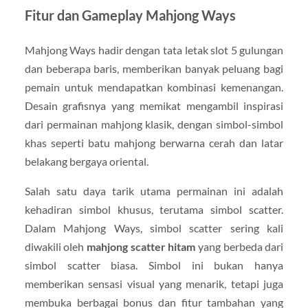
Fitur dan Gameplay Mahjong Ways
Mahjong Ways hadir dengan tata letak slot 5 gulungan
dan beberapa baris, memberikan banyak peluang bagi
pemain untuk mendapatkan kombinasi kemenangan.
Desain grafisnya yang memikat mengambil inspirasi
dari permainan mahjong klasik, dengan simbol-simbol
khas seperti batu mahjong berwarna cerah dan latar
belakang bergaya oriental.
Salah satu daya tarik utama permainan ini adalah
kehadiran simbol khusus, terutama simbol scatter.
Dalam Mahjong Ways, simbol scatter sering kali
diwakili oleh
mahjong scatter hitam
yang berbeda dari
simbol scatter biasa. Simbol ini bukan hanya
memberikan sensasi visual yang menarik, tetapi juga
membuka berbagai bonus dan fitur tambahan yang