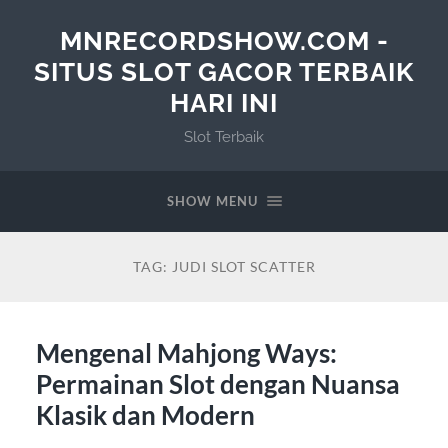
MNRECORDSHOW.COM -
SITUS SLOT GACOR TERBAIK
HARI INI
Slot Terbaik
SHOW MENU
TAG:
JUDI SLOT SCATTER
Mengenal Mahjong Ways:
Permainan Slot dengan Nuansa
Klasik dan Modern