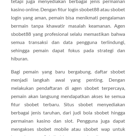
tetapi juga menyediakan berbagai jenis permainan
kasino online. Dengan fitur login sbobet88 atau sbobet
login yang aman, pemain bisa menikmati pengalaman
bermain tanpa khawatir masalah keamanan. Agen
sbobet88 yang profesional selalu memastikan bahwa
semua transaksi dan data pengguna terlindungi,
sehingga pemain dapat fokus pada strategi dan
hiburan.
Bagi pemain yang baru bergabung, daftar sbobet
menjadi langkah awal yang penting. Dengan
melakukan pendaftaran di agen sbobet terpercaya,
pemain akan langsung mendapatkan akses ke semua
fitur sbobet terbaru. Situs sbobet menyediakan
berbagai jenis taruhan, dari judi bola sbobet hingga
permainan kasino dan slot. Pengguna juga dapat
mengakses sbobet mobile atau sbobet wap untuk