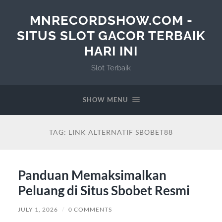
MNRECORDSHOW.COM -
SITUS SLOT GACOR TERBAIK
HARI INI
Slot Terbaik
SHOW MENU
TAG:
LINK ALTERNATIF SBOBET88
Panduan Memaksimalkan
Peluang di Situs Sbobet Resmi
JULY 1, 2026
/
0 COMMENTS