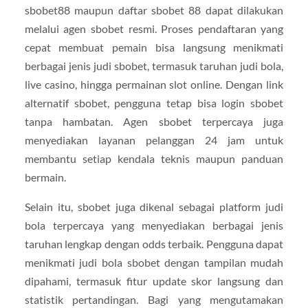
sbobet88 maupun daftar sbobet 88 dapat dilakukan
melalui agen sbobet resmi. Proses pendaftaran yang
cepat membuat pemain bisa langsung menikmati
berbagai jenis judi sbobet, termasuk taruhan judi bola,
live casino, hingga permainan slot online. Dengan link
alternatif sbobet, pengguna tetap bisa login sbobet
tanpa hambatan. Agen sbobet terpercaya juga
menyediakan layanan pelanggan 24 jam untuk
membantu setiap kendala teknis maupun panduan
bermain.
Selain itu, sbobet juga dikenal sebagai platform judi
bola terpercaya yang menyediakan berbagai jenis
taruhan lengkap dengan odds terbaik. Pengguna dapat
menikmati judi bola sbobet dengan tampilan mudah
dipahami, termasuk fitur update skor langsung dan
statistik pertandingan. Bagi yang mengutamakan