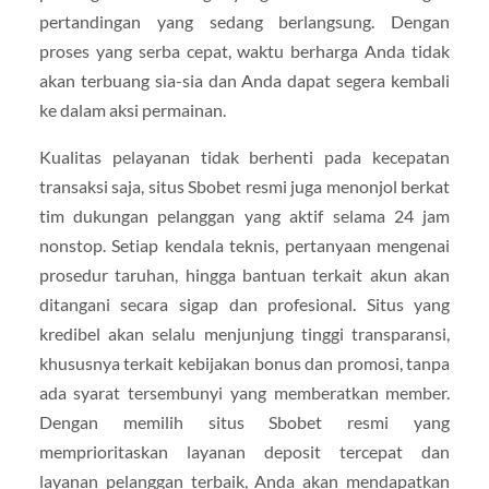
pertandingan yang sedang berlangsung. Dengan
proses yang serba cepat, waktu berharga Anda tidak
akan terbuang sia-sia dan Anda dapat segera kembali
ke dalam aksi permainan.
Kualitas pelayanan tidak berhenti pada kecepatan
transaksi saja, situs Sbobet resmi juga menonjol berkat
tim dukungan pelanggan yang aktif selama 24 jam
nonstop. Setiap kendala teknis, pertanyaan mengenai
prosedur taruhan, hingga bantuan terkait akun akan
ditangani secara sigap dan profesional. Situs yang
kredibel akan selalu menjunjung tinggi transparansi,
khususnya terkait kebijakan bonus dan promosi, tanpa
ada syarat tersembunyi yang memberatkan member.
Dengan memilih situs Sbobet resmi yang
memprioritaskan layanan deposit tercepat dan
layanan pelanggan terbaik, Anda akan mendapatkan