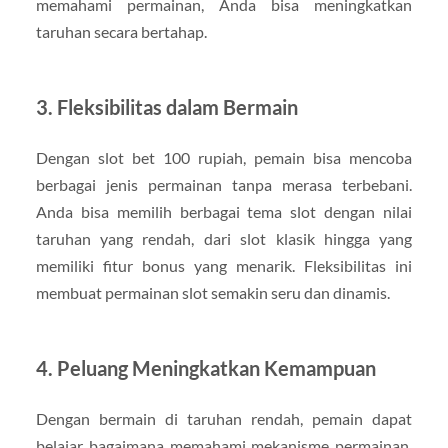
memahami permainan, Anda bisa meningkatkan
taruhan secara bertahap.
3. Fleksibilitas dalam Bermain
Dengan slot bet 100 rupiah, pemain bisa mencoba
berbagai jenis permainan tanpa merasa terbebani.
Anda bisa memilih berbagai tema slot dengan nilai
taruhan yang rendah, dari slot klasik hingga yang
memiliki fitur bonus yang menarik. Fleksibilitas ini
membuat permainan slot semakin seru dan dinamis.
4. Peluang Meningkatkan Kemampuan
Dengan bermain di taruhan rendah, pemain dapat
belajar bagaimana memahami mekanisme permainan,