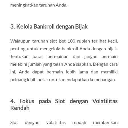
meningkatkan taruhan Anda.
3. Kelola Bankroll dengan Bijak
Walaupun taruhan slot bet 100 rupiah terlihat kecil,
penting untuk mengelola bankroll Anda dengan bijak.
Tentukan batas permainan dan jangan bermain
melebihi jumlah yang telah Anda siapkan. Dengan cara
ini, Anda dapat bermain lebih lama dan memiliki
peluang lebih besar untuk mendapatkan kemenangan.
4. Fokus pada Slot dengan Volatilitas
Rendah
Slot dengan volatilitas rendah memberikan