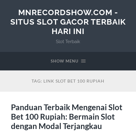
MNRECORDSHOW.COM -
SITUS SLOT GACOR TERBAIK
HARI INI
Slot Terbaik
SHOW MENU
TAG:
LINK SLOT BET 100 RUPIAH
Panduan Terbaik Mengenai Slot
Bet 100 Rupiah: Bermain Slot
dengan Modal Terjangkau