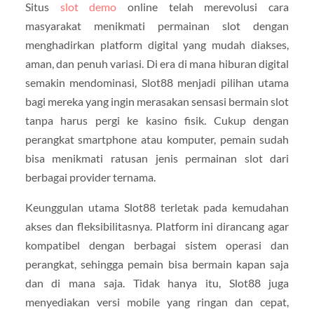
Situs
slot demo
online telah merevolusi cara
masyarakat menikmati permainan slot dengan
menghadirkan platform digital yang mudah diakses,
aman, dan penuh variasi. Di era di mana hiburan digital
semakin mendominasi, Slot88 menjadi pilihan utama
bagi mereka yang ingin merasakan sensasi bermain slot
tanpa harus pergi ke kasino fisik. Cukup dengan
perangkat smartphone atau komputer, pemain sudah
bisa menikmati ratusan jenis permainan slot dari
berbagai provider ternama.
Keunggulan utama Slot88 terletak pada kemudahan
akses dan fleksibilitasnya. Platform ini dirancang agar
kompatibel dengan berbagai sistem operasi dan
perangkat, sehingga pemain bisa bermain kapan saja
dan di mana saja. Tidak hanya itu, Slot88 juga
menyediakan versi mobile yang ringan dan cepat,