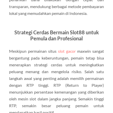
transparan, mendukung berbagai metode pembayaran
lokal yang memudahkan pemain di Indonesia.
Strategi Cerdas Bermain Slot88 untuk
Pemula dan Profesional
Meskipun permainan situs
slot gacor
maxwin sangat
bergantung pada keberuntungan, pemain tetap bisa
menerapkan strategi cerdas untuk meningkatkan
peluang menang dan mengelola risiko. Salah satu
langkah awal yang penting adalah memilih permainan
dengan RTP tinggi. RTP (Return to Player)
menunjukkan persentase kemenangan yang diberikan
oleh mesin slot dalam jangka panjang. Semakin tinggi
RTP, semakin besar peluang pemain untuk
mendapatkan hasil positif.