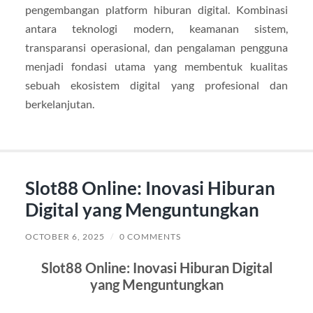
pengembangan platform hiburan digital. Kombinasi
antara teknologi modern, keamanan sistem,
transparansi operasional, dan pengalaman pengguna
menjadi fondasi utama yang membentuk kualitas
sebuah ekosistem digital yang profesional dan
berkelanjutan.
Slot88 Online: Inovasi Hiburan
Digital yang Menguntungkan
OCTOBER 6, 2025
/
0 COMMENTS
Slot88 Online: Inovasi Hiburan Digital
yang Menguntungkan