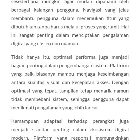
sesederhana mungkin agar mudah dipahami oleh
berbagai kalangan pengguna. Navigasi yang jelas
membantu pengguna dalam menemukan fitur yang
dibutuhkan tanpa harus melalui proses yang rumit. Hal
ini sangat penting dalam menciptakan pengalaman
digital yang efisien dan nyaman.
Tidak hanya itu, optimasi performa juga menjadi
bagian penting dalam pengembangan sistem. Platform
yang baik biasanya mampu menjaga keseimbangan
antara kualitas visual dan kecepatan akses. Dengan
optimasi yang tepat, tampilan tetap menarik namun
tidak membebani sistem, sehingga pengguna dapat
menikmati pengalaman yang lebih lancar.
Kemampuan adaptasi terhadap perangkat juga
menjadi standar penting dalam ekosistem digital
modern. Platform yang responsif memungkinkan