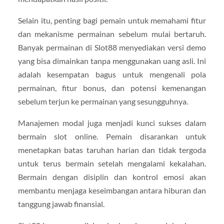
Selain itu, penting bagi pemain untuk memahami fitur
dan mekanisme permainan sebelum mulai bertaruh.
Banyak permainan di Slot88 menyediakan versi demo
yang bisa dimainkan tanpa menggunakan uang asli. Ini
adalah kesempatan bagus untuk mengenali pola
permainan, fitur bonus, dan potensi kemenangan
sebelum terjun ke permainan yang sesungguhnya.
Manajemen modal juga menjadi kunci sukses dalam
bermain slot online. Pemain disarankan untuk
menetapkan batas taruhan harian dan tidak tergoda
untuk terus bermain setelah mengalami kekalahan.
Bermain dengan disiplin dan kontrol emosi akan
membantu menjaga keseimbangan antara hiburan dan
tanggung jawab finansial.