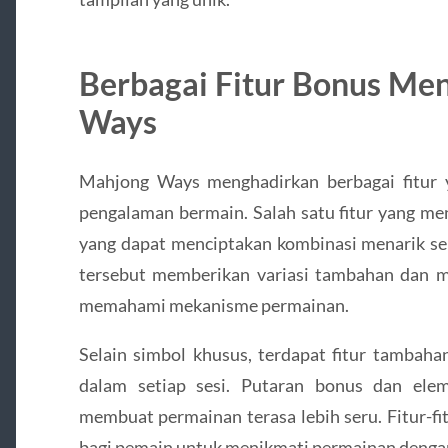
Berbagai Fitur Bonus Me
Ways
Mahjong Ways menghadirkan berbagai fitur 
pengalaman bermain. Salah satu fitur yang me
yang dapat menciptakan kombinasi menarik se
tersebut memberikan variasi tambahan dan m
memahami mekanisme permainan.
Selain simbol khusus, terdapat fitur tambah
dalam setiap sesi. Putaran bonus dan elem
membuat permainan terasa lebih seru. Fitur-f
bagi pemain untuk menikmati permainan dengan