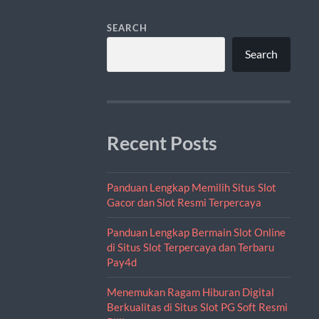
SEARCH
Search
Recent Posts
Panduan Lengkap Memilih Situs Slot
Gacor dan Slot Resmi Terpercaya
Panduan Lengkap Bermain Slot Online
di Situs Slot Terpercaya dan Terbaru
Pay4d
Menemukan Ragam Hiburan Digital
Berkualitas di Situs Slot PG Soft Resmi