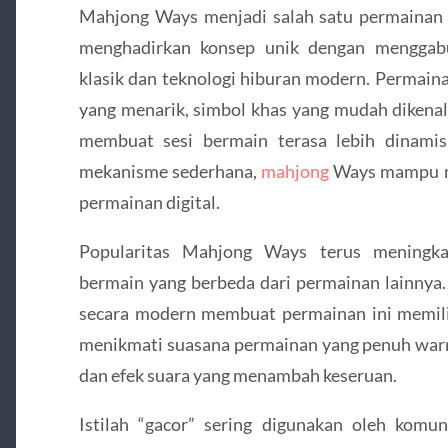
Mahjong Ways menjadi salah satu permainan d
menghadirkan konsep unik dengan menggab
klasik dan teknologi hiburan modern. Permain
yang menarik, simbol khas yang mudah dikenali
membuat sesi bermain terasa lebih dinami
mekanisme sederhana,
mahjong
Ways mampu me
permainan digital.
Popularitas Mahjong Ways terus meningk
bermain yang berbeda dari permainan lainnya
secara modern membuat permainan ini memilik
menikmati suasana permainan yang penuh war
dan efek suara yang menambah keseruan.
Istilah “gacor” sering digunakan oleh kom