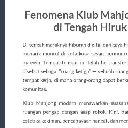
Fenomena Klub Mahjo
di Tengah Hiruk
Di tengah maraknya hiburan digital dan gaya h
menarik muncul di kota-kota besar: bermuncu
maxwin. Tempat-tempat ini telah bertransfor
disebut sebagai “ruang ketiga” — sebuah ruan
tempat kerja, di mana orang-orang dapat ber
komunitas.
Klub Mahjong modern menawarkan suasana 
ruangan pengap dengan asap rokok. Kini, b
estetika kekinian, pencahayaan hangat, dan m