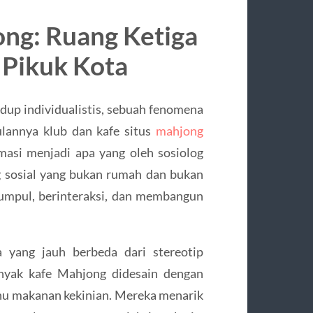
ng: Ruang Ketiga
 Pikuk Kota
idup individualistis, sebuah fenomena
lannya klub dan kafe situs
mahjong
masi menjadi apa yang oleh sosiolog
g sosial yang bukan rumah dan bukan
kumpul, berinteraksi, dan membangun
yang jauh berbeda dari stereotip
anyak kafe Mahjong didesain dengan
enu makanan kekinian. Mereka menarik