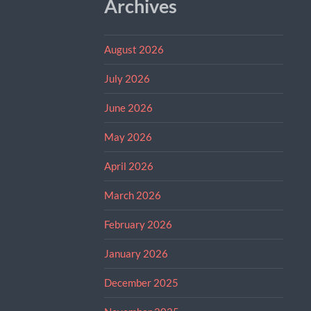
Archives
August 2026
July 2026
June 2026
May 2026
April 2026
March 2026
February 2026
January 2026
December 2025