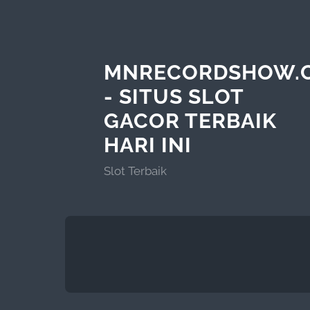
MNRECORDSHOW.
- SITUS SLOT
GACOR TERBAIK
HARI INI
Slot Terbaik