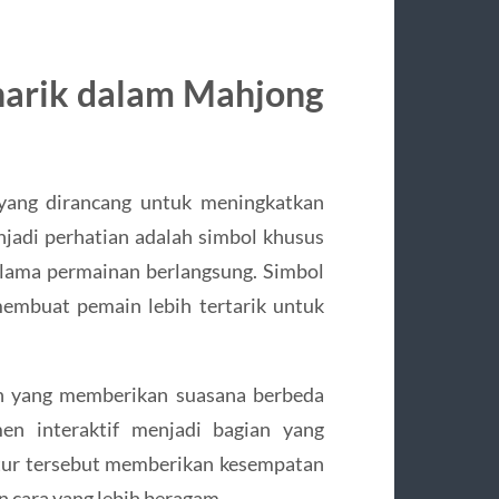
narik dalam Mahjong
yang dirancang untuk meningkatkan
njadi perhatian adalah simbol khusus
lama permainan berlangsung. Simbol
embuat pemain lebih tertarik untuk
an yang memberikan suasana berbeda
en interaktif menjadi bagian yang
itur tersebut memberikan kesempatan
 cara yang lebih beragam.