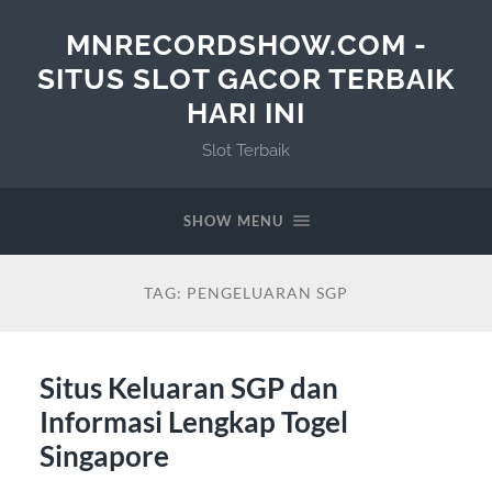
MNRECORDSHOW.COM -
SITUS SLOT GACOR TERBAIK
HARI INI
Slot Terbaik
SHOW MENU
TAG:
PENGELUARAN SGP
Situs Keluaran SGP dan
Informasi Lengkap Togel
Singapore