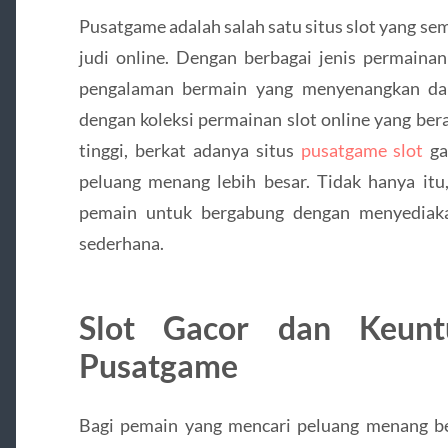
Pusatgame adalah salah satu situs slot yang se
judi online. Dengan berbagai jenis permaina
pengalaman bermain yang menyenangkan dan
dengan koleksi permainan slot online yang be
tinggi, berkat adanya situs
pusatgame slot
ga
peluang menang lebih besar. Tidak hanya i
pemain untuk bergabung dengan menyediakan
sederhana.
Slot Gacor dan Keunt
Pusatgame
Bagi pemain yang mencari peluang menang besa