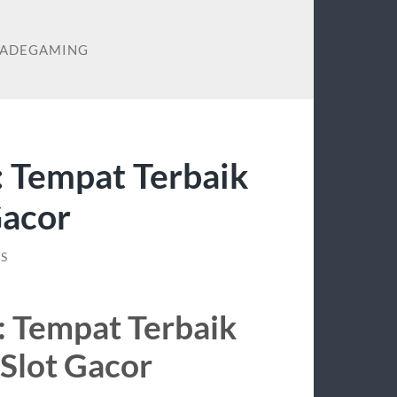
SPADEGAMING
: Tempat Terbaik
Gacor
S
: Tempat Terbaik
Slot Gacor