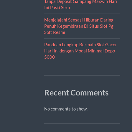
Tanpa Deposit Gampang Maxwin Hari
Ini Pasti Seru
Menjelajahi Sensasi Hiburan Daring
Penuh Kegembiraan Di Situs Slot Pg
Soft Resmi
Panduan Lengkap Bermain Slot Gacor
Hari Ini dengan Modal Minimal Depo
5000
Recent Comments
No comments to show.