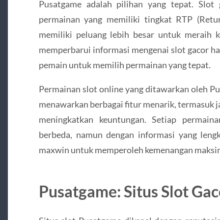
Pusatgame adalah pilihan yang tepat. Slo
permainan yang memiliki tingkat RTP (Return
memiliki peluang lebih besar untuk meraih 
memperbarui informasi mengenai slot gacor ha
pemain untuk memilih permainan yang tepat.
Permainan slot online yang ditawarkan oleh Pu
menawarkan berbagai fitur menarik, termasuk j
meningkatkan keuntungan. Setiap permaina
berbeda, namun dengan informasi yang lengk
maxwin untuk memperoleh kemenangan maksim
Pusatgame: Situs Slot Ga