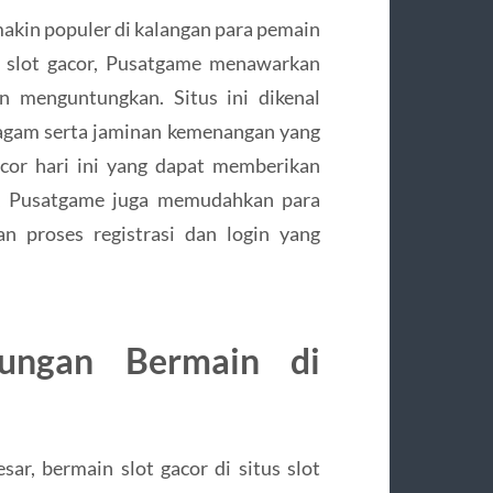
makin populer di kalangan para pemain
n slot gacor, Pusatgame menawarkan
 menguntungkan. Situs ini dikenal
ragam serta jaminan kemenangan yang
cor hari ini yang dapat memberikan
tu, Pusatgame juga memudahkan para
 proses registrasi dan login yang
ungan Bermain di
r, bermain slot gacor di situs slot