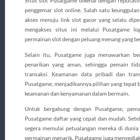
Situs slot Pusatgame dikenal dengan reputasi
penggemar slot online. Salah satu keunggula
akses menuju link slot gacor yang selalu di
mengakses situs ini melalui Pusatgame lo
permainan slot dengan peluang menang yang be
Selain itu, Pusatgame juga menawarkan b
penarikan yang aman, sehingga pemain tid
transaksi. Keamanan data pribadi dan tran
Pusatgame, menjadikannya pilihan yang tepat
keamanan dan kenyamanan dalam bermain.
Untuk bergabung dengan Pusatgame, pema
Pusatgame daftar yang cepat dan mudah. Setel
segera memulai petualangan mereka di dunia 
permainan menarik. Pusatgame juga menyediak