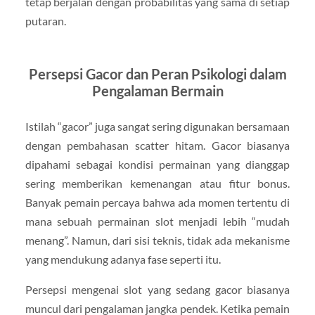
tetap berjalan dengan probabilitas yang sama di setiap
putaran.
Persepsi Gacor dan Peran Psikologi dalam
Pengalaman Bermain
Istilah “gacor” juga sangat sering digunakan bersamaan
dengan pembahasan scatter hitam. Gacor biasanya
dipahami sebagai kondisi permainan yang dianggap
sering memberikan kemenangan atau fitur bonus.
Banyak pemain percaya bahwa ada momen tertentu di
mana sebuah permainan slot menjadi lebih “mudah
menang”. Namun, dari sisi teknis, tidak ada mekanisme
yang mendukung adanya fase seperti itu.
Persepsi mengenai slot yang sedang gacor biasanya
muncul dari pengalaman jangka pendek. Ketika pemain