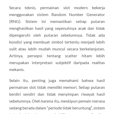
Secara teknis, permainan slot modern bekerja
menggunakan sistem Random Number Generator
(RNG). Sistem ini memastikan setiap putaran
menghasilkan hasil yang sepenuhnya acak dan tidak
dipengaruhi oleh putaran sebelumnya. Tidak ada
kondisi yang membuat simbol tertentu menjadi lebih
sulit atau lebih mudah muncul secara berkelanjutan.
Artinya, persepsi tentang scatter hitam lebih
merupakan interpretasi subjektif daripada realitas
mekanis.
Selain itu, penting juga memahami bahwa hasil
permainan slot tidak memiliki memori. Setiap putaran
berdiri sendiri dan tidak menyimpan riwayat hasil
sebelumnya. Oleh karena itu, meskipun pemain merasa
sedang berada dalam “periode tidak beruntung”, sistem