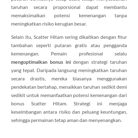
taruhan secara proporsional dapat membantu
memaksimalkan potensi kemenangan tanpa
meningkatkan risiko kerugian besar.
Selain itu, Scatter Hitam sering dikaitkan dengan fitur
tambahan seperti putaran gratis atau pengganda
kemenangan. Pemain profesional selalu
mengoptimalkan bonus ini
dengan strategi taruhan
yang tepat. Daripada langsung meningkatkan taruhan
secara drastis, mereka biasanya menggunakan
pendekatan bertahap, menaikkan taruhan sedikit demi
sedikit untuk memanfaatkan potensi kemenangan dari
bonus Scatter Hitam. Strategi ini menjaga
keseimbangan antara risiko dan peluang keuntungan,
sehingga permainan tetap aman dan menyenangkan.