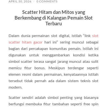
APRIL 30, 2026
/
0 COMMENTS
Scatter Hitam dan Mitos yang
Berkembang di Kalangan Pemain Slot
Terbaru
Dalam dunia permainan slot digital, istilah “link
slot
scatter hitam gacor
hari ini” sering muncul sebagai
bagian dari percakapan komunitas pemain. Istilah ini
digunakan untuk menggambarkan kondisi ketika
simbol scatter terasa sangat jarang muncul atau sulit
memicu fitur bonus. Meskipun terdengar seperti
elemen resmi dalam permainan, kenyataannya istilah
tersebut tidak pernah ada dalam sistem teknis slot
modern.
Scatter sendiri adalah simbol penting yang biasanya
berfungsi membuka fitur tambahan seperti free spin