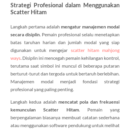
Strategi Profesional dalam Menggunakan
Scatter Hitam
Langkah pertama adalah
mengatur manajemen modal
secara disiplin
. Pemain profesional selalu menetapkan
batas taruhan harian dan jumlah modal yang siap
digunakan untuk mengejar
scatter hitam mahjong
ways
. Disiplin ini mencegah pemain kehilangan kontrol,
terutama saat simbol ini muncul di beberapa putaran
berturut-turut dan tergoda untuk bertaruh berlebihan.
Manajemen modal menjadi fondasi strategi
profesional yang paling penting.
Langkah kedua adalah
mencatat pola dan frekuensi
kemunculan Scatter Hitam
. Pemain yang
berpengalaman biasanya membuat catatan sederhana
atau menggunakan software pendukung untuk melihat