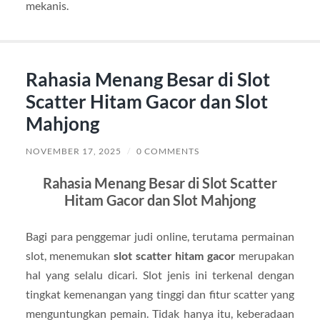
mekanis.
Rahasia Menang Besar di Slot
Scatter Hitam Gacor dan Slot
Mahjong
NOVEMBER 17, 2025
/
0 COMMENTS
Rahasia Menang Besar di Slot Scatter
Hitam Gacor dan Slot Mahjong
Bagi para penggemar judi online, terutama permainan
slot, menemukan
slot scatter hitam gacor
merupakan
hal yang selalu dicari. Slot jenis ini terkenal dengan
tingkat kemenangan yang tinggi dan fitur scatter yang
menguntungkan pemain. Tidak hanya itu, keberadaan