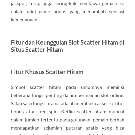
jackpot, tetapi juga sering kali membawa pemain ke
dalam mini game bonus yang menambah sensasi
kemenangan.
Fitur dan Keunggulan Slot Scatter Hitam di
Situs Scatter Hitam
Fitur Khusus Scatter Hitam
Simbol scatter hitam pada umumnya memiliki
beberapa fungsi penting dalam permainan slot online.
Salah satu fungsi utama adalah membuka akses ke fitur
bonus atau free spin. Ketika scatter hitam muncul
dalam jumlah tertentu pada gulungan, pemain berhak
mendapatkan sejumlah putaran gratis yang bisa