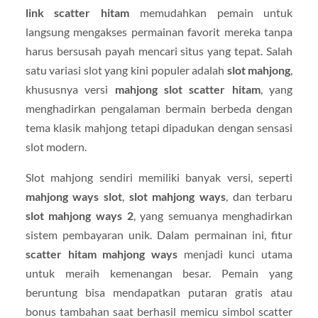
link scatter hitam
memudahkan pemain untuk
langsung mengakses permainan favorit mereka tanpa
harus bersusah payah mencari situs yang tepat. Salah
satu variasi slot yang kini populer adalah
slot mahjong
,
khususnya versi
mahjong slot scatter hitam
, yang
menghadirkan pengalaman bermain berbeda dengan
tema klasik mahjong tetapi dipadukan dengan sensasi
slot modern.
Slot mahjong sendiri memiliki banyak versi, seperti
mahjong ways slot
,
slot mahjong ways
, dan terbaru
slot mahjong ways 2
, yang semuanya menghadirkan
sistem pembayaran unik. Dalam permainan ini, fitur
scatter hitam mahjong ways
menjadi kunci utama
untuk meraih kemenangan besar. Pemain yang
beruntung bisa mendapatkan putaran gratis atau
bonus tambahan saat berhasil memicu simbol scatter