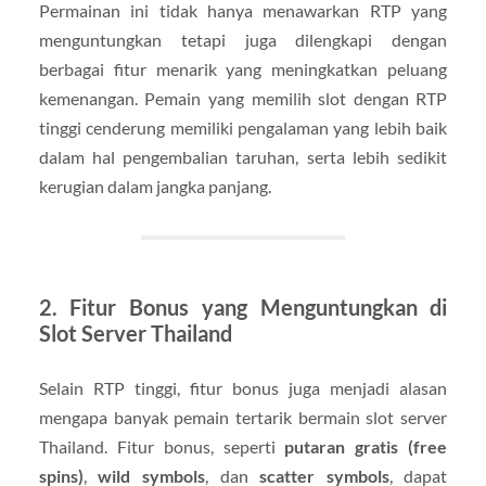
Permainan ini tidak hanya menawarkan RTP yang
menguntungkan tetapi juga dilengkapi dengan
berbagai fitur menarik yang meningkatkan peluang
kemenangan. Pemain yang memilih slot dengan RTP
tinggi cenderung memiliki pengalaman yang lebih baik
dalam hal pengembalian taruhan, serta lebih sedikit
kerugian dalam jangka panjang.
2. Fitur Bonus yang Menguntungkan di
Slot Server Thailand
Selain RTP tinggi, fitur bonus juga menjadi alasan
mengapa banyak pemain tertarik bermain slot server
Thailand. Fitur bonus, seperti
putaran gratis (free
spins)
,
wild symbols
, dan
scatter symbols
, dapat