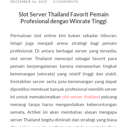
DECEMBER 16, 2025
/
0 COMMENTS
Slot Server Thailand Favorit Pemain
Profesional dengan Winrate Tinggi
Permainan slot online kini bukan sekadar hiburan,
tetapi juga menjadi arena strategi bagi pemain
profesional. Di antara berbagai server yang tersedia,
slot server Thailand menonjol sebagai favorit para
pemain berpengalaman karena menawarkan tingkat
kemenangan (winrate) yang relatif tinggi dan stabil.
Kestabilan server serta pola kemenangan yang dapat
diprediksi membuat banyak profesional memilih server
ini untuk memaksimalkan
slot server thailand
peluang
menang tanpa harus mengandalkan keberuntungan
semata. Artikel ini akan membahas alasan mengapa
server Thailand begitu diminati dan strategi yang biasa