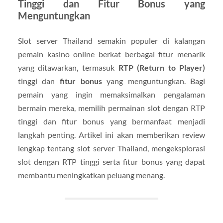
Tinggi dan Fitur Bonus yang
Menguntungkan
Slot server Thailand semakin populer di kalangan
pemain kasino online berkat berbagai fitur menarik
yang ditawarkan, termasuk
RTP (Return to Player)
tinggi dan
fitur bonus
yang menguntungkan. Bagi
pemain yang ingin memaksimalkan pengalaman
bermain mereka, memilih permainan slot dengan RTP
tinggi dan fitur bonus yang bermanfaat menjadi
langkah penting. Artikel ini akan memberikan review
lengkap tentang slot server Thailand, mengeksplorasi
slot dengan RTP tinggi serta fitur bonus yang dapat
membantu meningkatkan peluang menang.