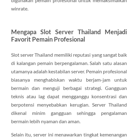
digunakan pemain profesional untuk memaksimalkan
winrate.
Mengapa Slot Server Thailand Menjadi
Favorit Pemain Profesional
Slot server Thailand memiliki reputasi yang sangat baik
di kalangan pemain berpengalaman. Salah satu alasan
utamanya adalah kestabilan server. Pemain profesional
biasanya menghabiskan waktu berjam-jam untuk
bermain dan menguji berbagai strategi. Gangguan
teknis atau lag dapat mengganggu konsentrasi dan
berpotensi menyebabkan kerugian. Server Thailand
dikenal minim gangguan sehingga pengalaman
bermain lebih nyaman dan aman.
Selain itu, server ini menawarkan tingkat kemenangan