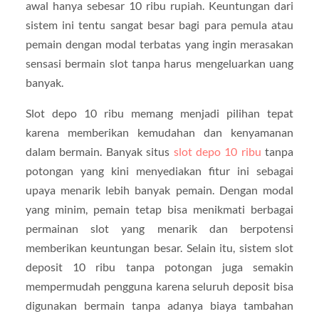
awal hanya sebesar 10 ribu rupiah. Keuntungan dari
sistem ini tentu sangat besar bagi para pemula atau
pemain dengan modal terbatas yang ingin merasakan
sensasi bermain slot tanpa harus mengeluarkan uang
banyak.
Slot depo 10 ribu memang menjadi pilihan tepat
karena memberikan kemudahan dan kenyamanan
dalam bermain. Banyak situs
slot depo 10 ribu
tanpa
potongan yang kini menyediakan fitur ini sebagai
upaya menarik lebih banyak pemain. Dengan modal
yang minim, pemain tetap bisa menikmati berbagai
permainan slot yang menarik dan berpotensi
memberikan keuntungan besar. Selain itu, sistem slot
deposit 10 ribu tanpa potongan juga semakin
mempermudah pengguna karena seluruh deposit bisa
digunakan bermain tanpa adanya biaya tambahan