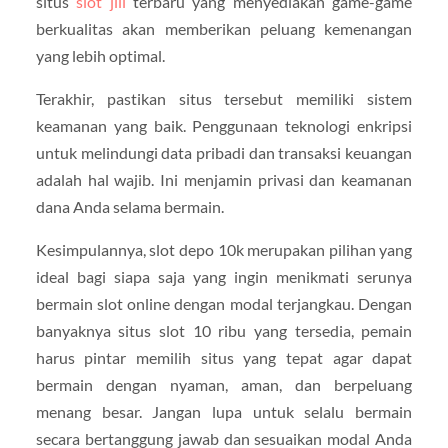
situs
slot jili
terbaru yang menyediakan game-game
berkualitas akan memberikan peluang kemenangan
yang lebih optimal.
Terakhir, pastikan situs tersebut memiliki sistem
keamanan yang baik. Penggunaan teknologi enkripsi
untuk melindungi data pribadi dan transaksi keuangan
adalah hal wajib. Ini menjamin privasi dan keamanan
dana Anda selama bermain.
Kesimpulannya, slot depo 10k merupakan pilihan yang
ideal bagi siapa saja yang ingin menikmati serunya
bermain slot online dengan modal terjangkau. Dengan
banyaknya situs slot 10 ribu yang tersedia, pemain
harus pintar memilih situs yang tepat agar dapat
bermain dengan nyaman, aman, dan berpeluang
menang besar. Jangan lupa untuk selalu bermain
secara bertanggung jawab dan sesuaikan modal Anda