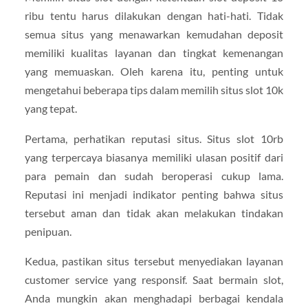
ribu tentu harus dilakukan dengan hati-hati. Tidak
semua situs yang menawarkan kemudahan deposit
memiliki kualitas layanan dan tingkat kemenangan
yang memuaskan. Oleh karena itu, penting untuk
mengetahui beberapa tips dalam memilih situs slot 10k
yang tepat.
Pertama, perhatikan reputasi situs. Situs slot 10rb
yang terpercaya biasanya memiliki ulasan positif dari
para pemain dan sudah beroperasi cukup lama.
Reputasi ini menjadi indikator penting bahwa situs
tersebut aman dan tidak akan melakukan tindakan
penipuan.
Kedua, pastikan situs tersebut menyediakan layanan
customer service yang responsif. Saat bermain slot,
Anda mungkin akan menghadapi berbagai kendala