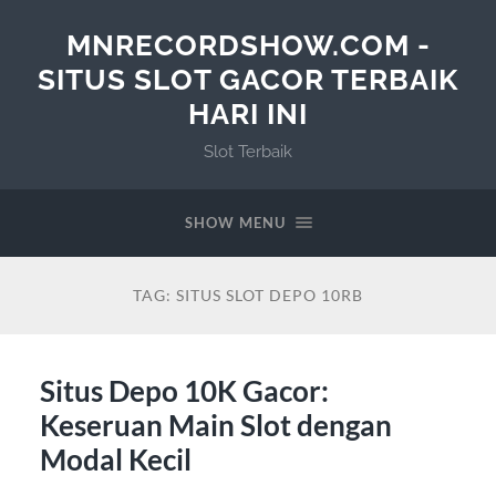
MNRECORDSHOW.COM -
SITUS SLOT GACOR TERBAIK
HARI INI
Slot Terbaik
SHOW MENU
TAG:
SITUS SLOT DEPO 10RB
Situs Depo 10K Gacor:
Keseruan Main Slot dengan
Modal Kecil