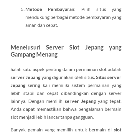
Metode Pembayaran
: Pilih situs yang
mendukung berbagai metode pembayaran yang
aman dan cepat.
Menelusuri Server Slot Jepang yang
Gampang Menang
Salah satu aspek penting dalam permainan slot adalah
server Jepang
yang digunakan oleh situs.
Situs server
Jepang
sering kali memiliki sistem permainan yang
lebih stabil dan cepat dibandingkan dengan server
lainnya. Dengan memilih
server Jepang
yang tepat,
Anda dapat memastikan bahwa pengalaman bermain
slot menjadi lebih lancar tanpa gangguan.
Banyak pemain yang memilih untuk bermain di
slot