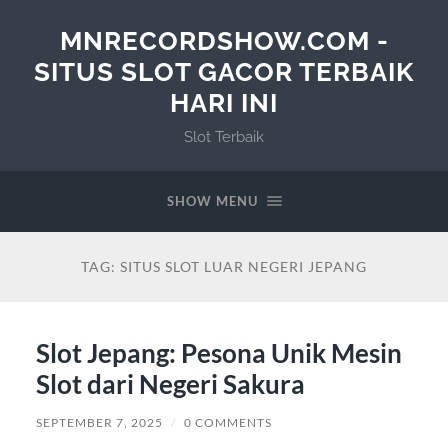
MNRECORDSHOW.COM -
SITUS SLOT GACOR TERBAIK
HARI INI
Slot Terbaik
SHOW MENU
TAG:
SITUS SLOT LUAR NEGERI JEPANG
Slot Jepang: Pesona Unik Mesin
Slot dari Negeri Sakura
SEPTEMBER 7, 2025
/
0 COMMENTS