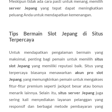
Meskipun tidak ada cara pasti untuk menang, memilih
server Jepang
yang tepat dapat meningkatkan
peluang Anda untuk mendapatkan kemenangan.
Tips Bermain Slot Jepang di Situs
Terpercaya
Untuk mendapatkan pengalaman bermain yang
maksimal, penting bagi pemain untuk memilih
situs
slot Jepang
yang memiliki reputasi baik. Situs yang
terpercaya biasanya menawarkan
akun pro slot
Jepang
, yang memungkinkan pemain untuk mengakses
fitur-fitur premium seperti jackpot besar atau bonus
menarik lainnya. Selain itu,
situs server Jepang
juga
sering kali menyediakan layanan pelanggan yang
responsif dan berbagai metode pembayaran yang