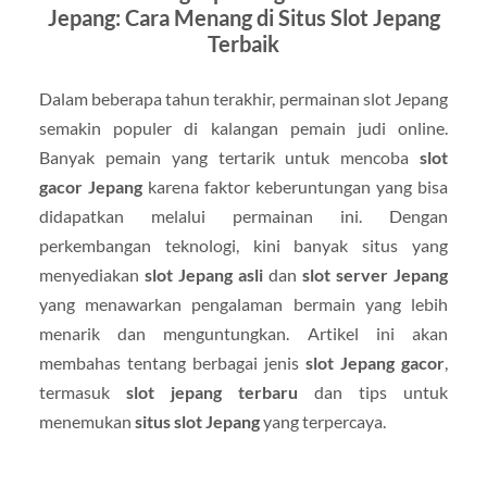
Jepang: Cara Menang di Situs Slot Jepang
Terbaik
Dalam beberapa tahun terakhir, permainan slot Jepang
semakin populer di kalangan pemain judi online.
Banyak pemain yang tertarik untuk mencoba
slot
gacor Jepang
karena faktor keberuntungan yang bisa
didapatkan melalui permainan ini. Dengan
perkembangan teknologi, kini banyak situs yang
menyediakan
slot Jepang asli
dan
slot server Jepang
yang menawarkan pengalaman bermain yang lebih
menarik dan menguntungkan. Artikel ini akan
membahas tentang berbagai jenis
slot Jepang gacor
,
termasuk
slot jepang terbaru
dan tips untuk
menemukan
situs slot Jepang
yang terpercaya.