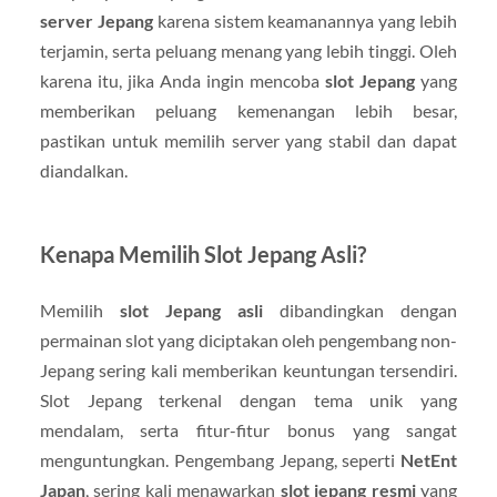
server Jepang
karena sistem keamanannya yang lebih
terjamin, serta peluang menang yang lebih tinggi. Oleh
karena itu, jika Anda ingin mencoba
slot Jepang
yang
memberikan peluang kemenangan lebih besar,
pastikan untuk memilih server yang stabil dan dapat
diandalkan.
Kenapa Memilih Slot Jepang Asli?
Memilih
slot Jepang asli
dibandingkan dengan
permainan slot yang diciptakan oleh pengembang non-
Jepang sering kali memberikan keuntungan tersendiri.
Slot Jepang terkenal dengan tema unik yang
mendalam, serta fitur-fitur bonus yang sangat
menguntungkan. Pengembang Jepang, seperti
NetEnt
Japan
, sering kali menawarkan
slot jepang resmi
yang