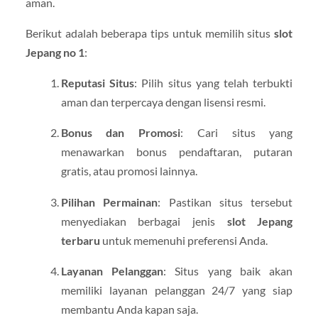
aman.
Berikut adalah beberapa tips untuk memilih situs
slot
Jepang no 1
:
Reputasi Situs
: Pilih situs yang telah terbukti
aman dan terpercaya dengan lisensi resmi.
Bonus dan Promosi
: Cari situs yang
menawarkan bonus pendaftaran, putaran
gratis, atau promosi lainnya.
Pilihan Permainan
: Pastikan situs tersebut
menyediakan berbagai jenis
slot Jepang
terbaru
untuk memenuhi preferensi Anda.
Layanan Pelanggan
: Situs yang baik akan
memiliki layanan pelanggan 24/7 yang siap
membantu Anda kapan saja.