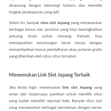
dirancang dengan teknologi terbaru dan memiliki
tingkat pembayaran yang adil.
Selain itu, banyak
situs slot Jepang
yang menawarkan
berbagai bonus dan promosi yang bisa meningkatkan
peluang Anda untuk menang. Pemain bisa
mendapatkan keuntungan besar hanya dengan
memanfaatkan bonus pendaftaran atau putaran gratis
yang diberikan oleh situs-situs tersebut.
Menemukan Link Slot Jepang Terbaik
Jika Anda ingin menemukan
link slot Jepang
yang
aman dan terpercaya, pastikan untuk memilih situs
yang sudah memiliki reputasi baik. Banyak situs slot
yang menawarkan berbagai permainan dengan server