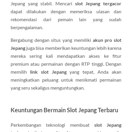
Jepang yang stabil. Mencari
slot Jepang tergacor
dapat dilakukan dengan memeriksa ulasan dan
rekomendasi dari pemain lain yang sudah
berpengalaman.
Bergabung dengan situs yang memiliki
akun pro slot
Jepang
juga bisa memberikan keuntungan lebih karena
mereka sering kali mendapatkan akses ke fitur
premium atau permainan dengan RTP tinggi. Dengan
memilih
link slot Jepang
yang tepat, Anda akan
meningkatkan peluang untuk menikmati permainan
yang seru sekaligus menguntungkan.
Keuntungan Bermain Slot Jepang Terbaru
Perkembangan teknologi membuat
slot Jepang