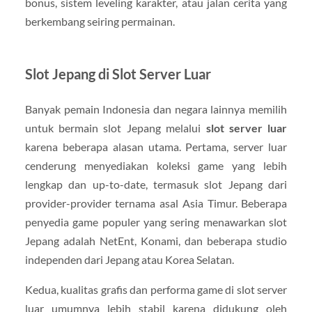
bonus, sistem leveling karakter, atau jalan cerita yang
berkembang seiring permainan.
Slot Jepang di Slot Server Luar
Banyak pemain Indonesia dan negara lainnya memilih
untuk bermain slot Jepang melalui
slot server luar
karena beberapa alasan utama. Pertama, server luar
cenderung menyediakan koleksi game yang lebih
lengkap dan up-to-date, termasuk slot Jepang dari
provider-provider ternama asal Asia Timur. Beberapa
penyedia game populer yang sering menawarkan slot
Jepang adalah NetEnt, Konami, dan beberapa studio
independen dari Jepang atau Korea Selatan.
Kedua, kualitas grafis dan performa game di slot server
luar umumnya lebih stabil karena didukung oleh