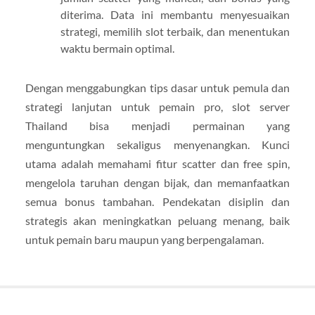
diterima. Data ini membantu menyesuaikan
strategi, memilih slot terbaik, dan menentukan
waktu bermain optimal.
Dengan menggabungkan tips dasar untuk pemula dan
strategi lanjutan untuk pemain pro, slot server
Thailand bisa menjadi permainan yang
menguntungkan sekaligus menyenangkan. Kunci
utama adalah memahami fitur scatter dan free spin,
mengelola taruhan dengan bijak, dan memanfaatkan
semua bonus tambahan. Pendekatan disiplin dan
strategis akan meningkatkan peluang menang, baik
untuk pemain baru maupun yang berpengalaman.