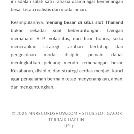
ini adalah salah satu rahasia utama agar kemenangan
besar tetap realistis dan modal aman.
Kesimpulannya,
menang besar di situs slot Thailand
bukan sekadar soal keberuntungan. Dengan
memahami RTP, volatilitas, dan fitur bonus, serta
menerapkan strategi taruhan bertahap dan
pengelolaan modal disiplin, pemain dapat
meningkatkan peluang meraih kemenangan besar.
Kesabaran, disiplin, dan strategi cerdas menjadi kunci
agar pengalaman bermain tetap menyenangkan, aman,
dan menguntungkan.
© 2026
MNRECORDSHOW.COM – SITUS SLOT GACOR
TERBAIK HARI INI
—
UP ↑