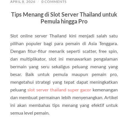
APRIL 8, 2026
/
0 COMMENTS
Tips Menang di Slot Server Thailand untuk
Pemula hingga Pro
Slot online server Thailand kini menjadi salah satu
pilihan populer bagi para pemain di Asia Tenggara.
Dengan fitur-fitur menarik seperti scatter, free spin,
dan multiplikator, slot ini menawarkan pengalaman
bermain yang seru sekaligus peluang menang yang
besar. Baik untuk pemula maupun pemain pro,
mengetahui strategi yang tepat dapat meningkatkan
peluang
slot server thailand super gacor
kemenangan
dan membuat permainan lebih menyenangkan. Artikel
ini akan membahas tips menang yang efektif untuk
semua level pemain.