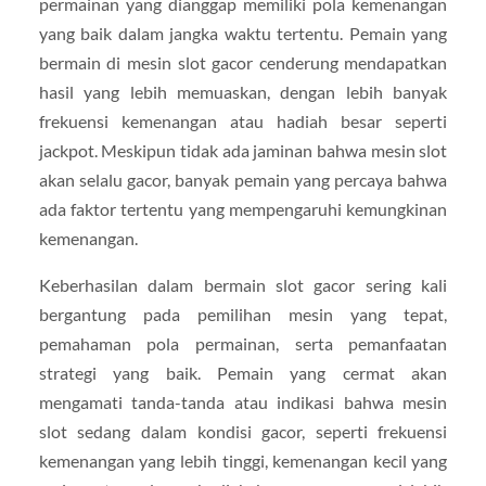
permainan yang dianggap memiliki pola kemenangan
yang baik dalam jangka waktu tertentu. Pemain yang
bermain di mesin slot gacor cenderung mendapatkan
hasil yang lebih memuaskan, dengan lebih banyak
frekuensi kemenangan atau hadiah besar seperti
jackpot. Meskipun tidak ada jaminan bahwa mesin slot
akan selalu gacor, banyak pemain yang percaya bahwa
ada faktor tertentu yang mempengaruhi kemungkinan
kemenangan.
Keberhasilan dalam bermain slot gacor sering kali
bergantung pada pemilihan mesin yang tepat,
pemahaman pola permainan, serta pemanfaatan
strategi yang baik. Pemain yang cermat akan
mengamati tanda-tanda atau indikasi bahwa mesin
slot sedang dalam kondisi gacor, seperti frekuensi
kemenangan yang lebih tinggi, kemenangan kecil yang