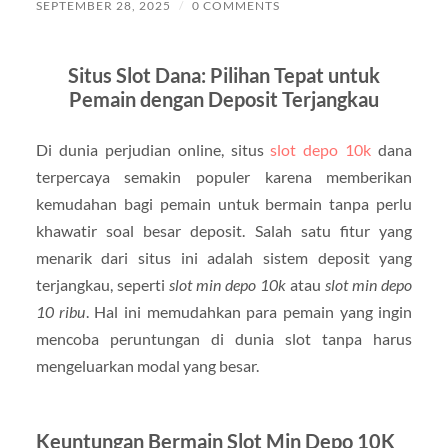
SEPTEMBER 28, 2025
/
0 COMMENTS
Situs Slot Dana: Pilihan Tepat untuk
Pemain dengan Deposit Terjangkau
Di dunia perjudian online, situs
slot depo 10k
dana
terpercaya semakin populer karena memberikan
kemudahan bagi pemain untuk bermain tanpa perlu
khawatir soal besar deposit. Salah satu fitur yang
menarik dari situs ini adalah sistem deposit yang
terjangkau, seperti
slot min depo 10k
atau
slot min depo
10 ribu
. Hal ini memudahkan para pemain yang ingin
mencoba peruntungan di dunia slot tanpa harus
mengeluarkan modal yang besar.
Keuntungan Bermain Slot Min Depo 10K