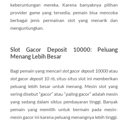
keberuntungan mereka. Karena banyaknya pilihan
provider game yang tersedia, pemain bisa mencoba
berbagai jenis permainan slot yang menarik dan
menguntungkan.
Slot Gacor Deposit 10000: Peluang
Menang Lebih Besar
Bagi pemain yang mencari
slot gacor deposit 10000
atau
slot gacor deposit 10 rb
, situs-situs slot ini memberikan
peluang lebih besar untuk menang. Mesin slot yang
sering disebut “gacor” atau “paling gacor” adalah mesin
yang sedang dalam siklus pembayaran tinggi. Banyak
pemain yang memilih untuk bermain pada mesin-
mesin gacor ini karena peluang menangnya lebih tinggi.