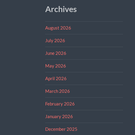
Archives
August 2026
July 2026
June 2026
May 2026
April 2026
March 2026
February 2026
January 2026
December 2025