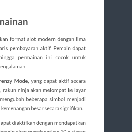
mainan
an format slot modern dengan lima
garis pembayaran aktif. Pemain dapat
ehingga permainan ini cocok untuk
pengalaman.
renzy Mode
, yang dapat aktif secara
l, rakun ninja akan melompat ke layar
, mengubah beberapa simbol menjadi
 kemenangan besar secara signifikan.
apat diaktifkan dengan mendapatkan
 Pemain akan mendapatkan 10 putaran