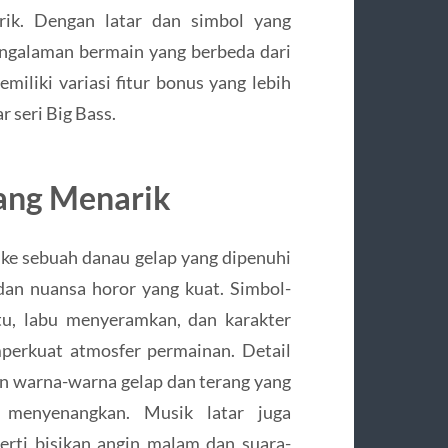
rik. Dengan latar dan simbol yang
ngalaman bermain yang berbeda dari
emiliki variasi fitur bonus yang lebih
 seri Big Bass.
yang Menarik
 sebuah danau gelap yang dipenuhi
dan nuansa horor yang kuat. Simbol-
tu, labu menyeramkan, dan karakter
erkuat atmosfer permainan. Detail
an warna-warna gelap dan terang yang
menyenangkan. Musik latar juga
rti bisikan angin malam dan suara-