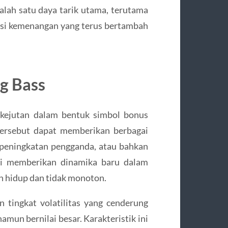
salah satu daya tarik utama, terutama
nsi kemenangan yang terus bertambah
ig Bass
 kejutan dalam bentuk simbol bonus
tersebut dapat memberikan berbagai
 peningkatan pengganda, atau bahkan
 ini memberikan dinamika baru dalam
h hidup dan tidak monoton.
n tingkat volatilitas yang cenderung
mun bernilai besar. Karakteristik ini