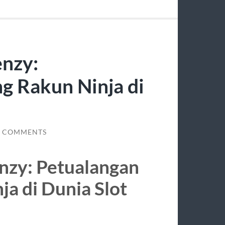
enzy:
g Rakun Ninja di
0 COMMENTS
enzy: Petualangan
ja di Dunia Slot