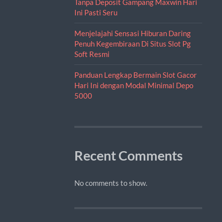
Tanpa Deposit Gampang Maxwin Hari
Ini Pasti Seru
Menjelajahi Sensasi Hiburan Daring
Penuh Kegembiraan Di Situs Slot Pg
Soft Resmi
Panduan Lengkap Bermain Slot Gacor
Hari Ini dengan Modal Minimal Depo
5000
Recent Comments
No comments to show.