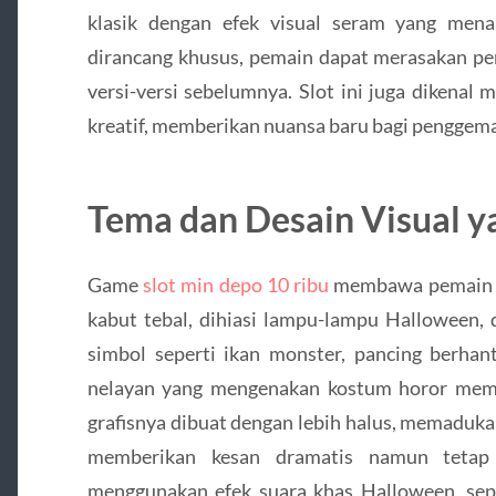
klasik dengan efek visual seram yang mena
dirancang khusus, pemain dapat merasakan pe
versi-versi sebelumnya. Slot ini juga dikenal m
kreatif, memberikan nuansa baru bagi penggemar
Tema dan Desain Visual 
Game
slot min depo 10 ribu
membawa pemain ke
kabut tebal, dihiasi lampu-lampu Halloween, 
simbol seperti ikan monster, pancing berhan
nelayan yang mengenakan kostum horor memp
grafisnya dibuat dengan lebih halus, memaduk
memberikan kesan dramatis namun tetap 
menggunakan efek suara khas Halloween, sepe