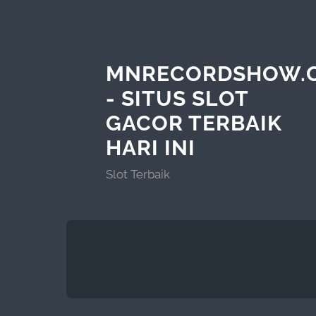
MNRECORDSHOW.
- SITUS SLOT
GACOR TERBAIK
HARI INI
Slot Terbaik