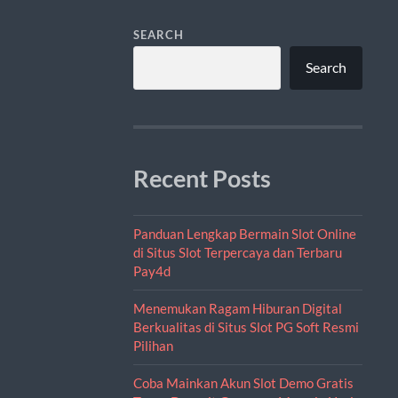
SEARCH
Search
Recent Posts
Panduan Lengkap Bermain Slot Online
di Situs Slot Terpercaya dan Terbaru
Pay4d
Menemukan Ragam Hiburan Digital
Berkualitas di Situs Slot PG Soft Resmi
Pilihan
Coba Mainkan Akun Slot Demo Gratis