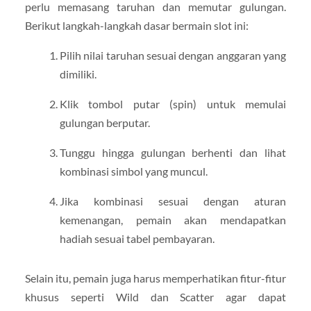
perlu memasang taruhan dan memutar gulungan.
Berikut langkah-langkah dasar bermain slot ini:
Pilih nilai taruhan sesuai dengan anggaran yang
dimiliki.
Klik tombol putar (spin) untuk memulai
gulungan berputar.
Tunggu hingga gulungan berhenti dan lihat
kombinasi simbol yang muncul.
Jika kombinasi sesuai dengan aturan
kemenangan, pemain akan mendapatkan
hadiah sesuai tabel pembayaran.
Selain itu, pemain juga harus memperhatikan fitur-fitur
khusus seperti Wild dan Scatter agar dapat