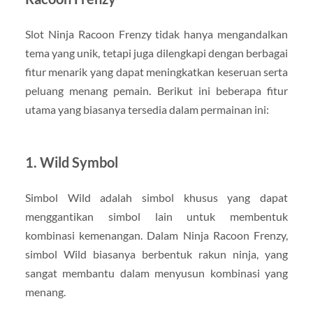
Slot Ninja Racoon Frenzy tidak hanya mengandalkan
tema yang unik, tetapi juga dilengkapi dengan berbagai
fitur menarik yang dapat meningkatkan keseruan serta
peluang menang pemain. Berikut ini beberapa fitur
utama yang biasanya tersedia dalam permainan ini:
1. Wild Symbol
Simbol Wild adalah simbol khusus yang dapat
menggantikan simbol lain untuk membentuk
kombinasi kemenangan. Dalam Ninja Racoon Frenzy,
simbol Wild biasanya berbentuk rakun ninja, yang
sangat membantu dalam menyusun kombinasi yang
menang.