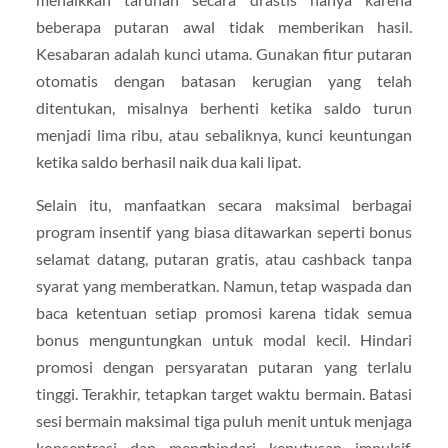
beberapa putaran awal tidak memberikan hasil.
Kesabaran adalah kunci utama. Gunakan fitur putaran
otomatis dengan batasan kerugian yang telah
ditentukan, misalnya berhenti ketika saldo turun
menjadi lima ribu, atau sebaliknya, kunci keuntungan
ketika saldo berhasil naik dua kali lipat.
Selain itu, manfaatkan secara maksimal berbagai
program insentif yang biasa ditawarkan seperti bonus
selamat datang, putaran gratis, atau cashback tanpa
syarat yang memberatkan. Namun, tetap waspada dan
baca ketentuan setiap promosi karena tidak semua
bonus menguntungkan untuk modal kecil. Hindari
promosi dengan persyaratan putaran yang terlalu
tinggi. Terakhir, tetapkan target waktu bermain. Batasi
sesi bermain maksimal tiga puluh menit untuk menjaga
konsentrasi dan menghindari keputusan impulsif.