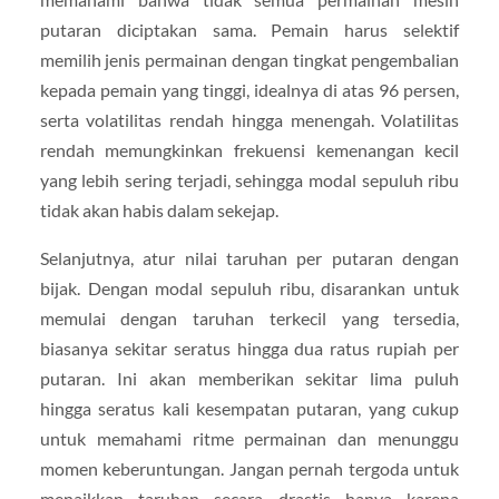
putaran diciptakan sama. Pemain harus selektif
memilih jenis permainan dengan tingkat pengembalian
kepada pemain yang tinggi, idealnya di atas 96 persen,
serta volatilitas rendah hingga menengah. Volatilitas
rendah memungkinkan frekuensi kemenangan kecil
yang lebih sering terjadi, sehingga modal sepuluh ribu
tidak akan habis dalam sekejap.
Selanjutnya, atur nilai taruhan per putaran dengan
bijak. Dengan modal sepuluh ribu, disarankan untuk
memulai dengan taruhan terkecil yang tersedia,
biasanya sekitar seratus hingga dua ratus rupiah per
putaran. Ini akan memberikan sekitar lima puluh
hingga seratus kali kesempatan putaran, yang cukup
untuk memahami ritme permainan dan menunggu
momen keberuntungan. Jangan pernah tergoda untuk
menaikkan taruhan secara drastis hanya karena