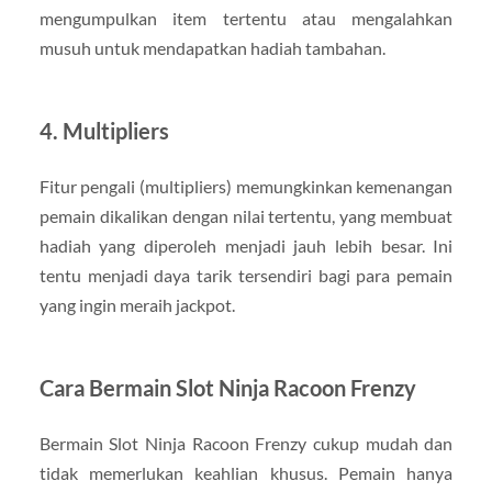
mengumpulkan item tertentu atau mengalahkan
musuh untuk mendapatkan hadiah tambahan.
4. Multipliers
Fitur pengali (multipliers) memungkinkan kemenangan
pemain dikalikan dengan nilai tertentu, yang membuat
hadiah yang diperoleh menjadi jauh lebih besar. Ini
tentu menjadi daya tarik tersendiri bagi para pemain
yang ingin meraih jackpot.
Cara Bermain Slot Ninja Racoon Frenzy
Bermain Slot Ninja Racoon Frenzy cukup mudah dan
tidak memerlukan keahlian khusus. Pemain hanya