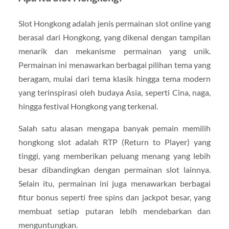
Slot Hongkong adalah jenis permainan slot online yang
berasal dari Hongkong, yang dikenal dengan tampilan
menarik dan mekanisme permainan yang unik.
Permainan ini menawarkan berbagai pilihan tema yang
beragam, mulai dari tema klasik hingga tema modern
yang terinspirasi oleh budaya Asia, seperti Cina, naga,
hingga festival Hongkong yang terkenal.
Salah satu alasan mengapa banyak pemain memilih
hongkong slot adalah RTP (Return to Player) yang
tinggi, yang memberikan peluang menang yang lebih
besar dibandingkan dengan permainan slot lainnya.
Selain itu, permainan ini juga menawarkan berbagai
fitur bonus seperti free spins dan jackpot besar, yang
membuat setiap putaran lebih mendebarkan dan
menguntungkan.