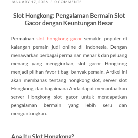
JANUARY 17, 2026
/
0 COMMENTS
Slot Hongkong: Pengalaman Bermain Slot
Gacor dengan Keuntungan Besar
Permainan
slot hongkong gacor
semakin populer di
kalangan pemain judi online di Indonesia. Dengan
menawarkan berbagai permainan menarik dan peluang
menang yang menggiurkan, slot gacor Hongkong
menjadi pilihan favorit bagi banyak pemain. Artikel ini
akan membahas tentang hongkong slot, server slot
Hongkong, dan bagaimana Anda dapat memanfaatkan
server Hongkong slot gacor untuk mendapatkan
pengalaman bermain yang lebih seru dan
menguntungkan.
Apa Itu Slot Hongkong?