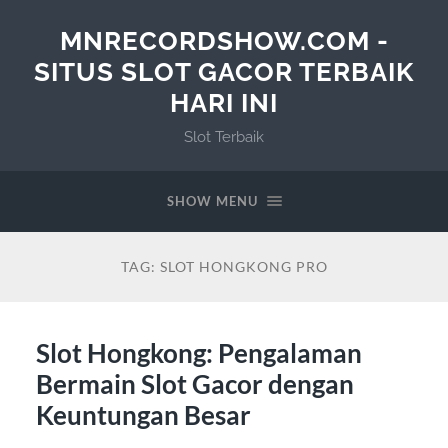
MNRECORDSHOW.COM -
SITUS SLOT GACOR TERBAIK
HARI INI
Slot Terbaik
SHOW MENU
TAG:
SLOT HONGKONG PRO
Slot Hongkong: Pengalaman
Bermain Slot Gacor dengan
Keuntungan Besar