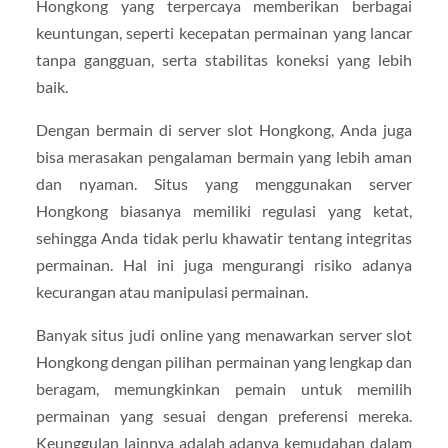
Hongkong yang terpercaya memberikan berbagai
keuntungan, seperti kecepatan permainan yang lancar
tanpa gangguan, serta stabilitas koneksi yang lebih
baik.
Dengan bermain di server slot Hongkong, Anda juga
bisa merasakan pengalaman bermain yang lebih aman
dan nyaman. Situs yang menggunakan server
Hongkong biasanya memiliki regulasi yang ketat,
sehingga Anda tidak perlu khawatir tentang integritas
permainan. Hal ini juga mengurangi risiko adanya
kecurangan atau manipulasi permainan.
Banyak situs judi online yang menawarkan server slot
Hongkong dengan pilihan permainan yang lengkap dan
beragam, memungkinkan pemain untuk memilih
permainan yang sesuai dengan preferensi mereka.
Keunggulan lainnya adalah adanya kemudahan dalam