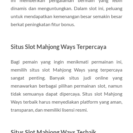
ini memberikan pengalaman bermain yang lebih
dinamis dan menguntungkan. Dalam slot ini, peluang
untuk mendapatkan kemenangan besar semakin besar
berkat peningkatan fitur bonus.
Situs Slot Mahjong Ways Terpercaya
Bagi pemain yang ingin menikmati permainan ini,
memilih situs slot Mahjong Ways yang terpercaya
sangat penting. Banyak situs judi online yang
menawarkan berbagai pilihan permainan slot, namun
tidak semuanya dapat dipercaya. Situs slot Mahjong
Ways terbaik harus menyediakan platform yang aman,
transparan, dan memiliki lisensi resmi.
Situs Slot Mahjong Ways Terbaik