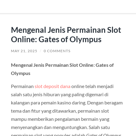
Mengenal Jenis Permainan Slot
Online: Gates of Olympus
MAY 21, 2025
/
0 COMMENTS
Mengenal Jenis Permainan Slot Online: Gates of
Olympus
Permainan
slot deposit dana
online telah menjadi
salah satu jenis hiburan yang paling digemari di
kalangan para pemain kasino daring. Dengan beragam
tema dan fitur yang ditawarkan, permainan slot
mampu memberikan pengalaman bermain yang
menyenangkan dan menguntungkan. Salah satu
permainan slot yang populer adalah
Gates of Olympus
.