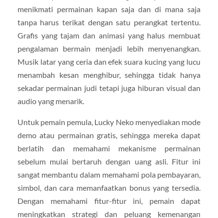
menikmati permainan kapan saja dan di mana saja
tanpa harus terikat dengan satu perangkat tertentu.
Grafis yang tajam dan animasi yang halus membuat
pengalaman bermain menjadi lebih menyenangkan.
Musik latar yang ceria dan efek suara kucing yang lucu
menambah kesan menghibur, sehingga tidak hanya
sekadar permainan judi tetapi juga hiburan visual dan
audio yang menarik.
Untuk pemain pemula, Lucky Neko menyediakan mode
demo atau permainan gratis, sehingga mereka dapat
berlatih dan memahami mekanisme permainan
sebelum mulai bertaruh dengan uang asli. Fitur ini
sangat membantu dalam memahami pola pembayaran,
simbol, dan cara memanfaatkan bonus yang tersedia.
Dengan memahami fitur-fitur ini, pemain dapat
meningkatkan strategi dan peluang kemenangan