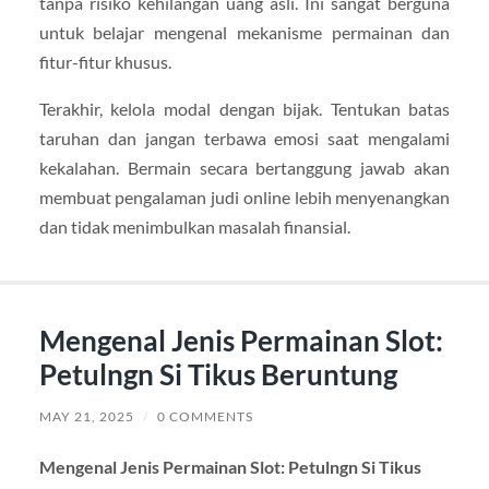
tanpa risiko kehilangan uang asli. Ini sangat berguna
untuk belajar mengenal mekanisme permainan dan
fitur-fitur khusus.
Terakhir, kelola modal dengan bijak. Tentukan batas
taruhan dan jangan terbawa emosi saat mengalami
kekalahan. Bermain secara bertanggung jawab akan
membuat pengalaman judi online lebih menyenangkan
dan tidak menimbulkan masalah finansial.
Mengenal Jenis Permainan Slot:
Petulngn Si Tikus Beruntung
MAY 21, 2025
/
0 COMMENTS
Mengenal Jenis Permainan Slot: Petulngn Si Tikus