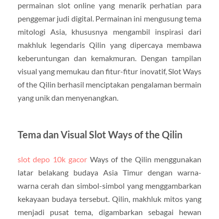
permainan slot online yang menarik perhatian para
penggemar judi digital. Permainan ini mengusung tema
mitologi Asia, khususnya mengambil inspirasi dari
makhluk legendaris Qilin yang dipercaya membawa
keberuntungan dan kemakmuran. Dengan tampilan
visual yang memukau dan fitur-fitur inovatif, Slot Ways
of the Qilin berhasil menciptakan pengalaman bermain
yang unik dan menyenangkan.
Tema dan Visual Slot Ways of the Qilin
slot depo 10k gacor
Ways of the Qilin menggunakan
latar belakang budaya Asia Timur dengan warna-
warna cerah dan simbol-simbol yang menggambarkan
kekayaan budaya tersebut. Qilin, makhluk mitos yang
menjadi pusat tema, digambarkan sebagai hewan