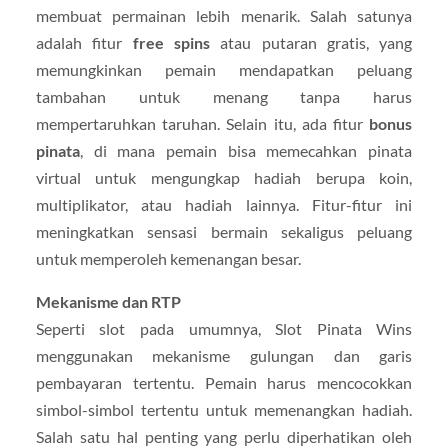
membuat permainan lebih menarik. Salah satunya
adalah fitur
free spins
atau putaran gratis, yang
memungkinkan pemain mendapatkan peluang
tambahan untuk menang tanpa harus
mempertaruhkan taruhan. Selain itu, ada fitur
bonus
pinata
, di mana pemain bisa memecahkan pinata
virtual untuk mengungkap hadiah berupa koin,
multiplikator, atau hadiah lainnya. Fitur-fitur ini
meningkatkan sensasi bermain sekaligus peluang
untuk memperoleh kemenangan besar.
Mekanisme dan RTP
Seperti slot pada umumnya, Slot Pinata Wins
menggunakan mekanisme gulungan dan garis
pembayaran tertentu. Pemain harus mencocokkan
simbol-simbol tertentu untuk memenangkan hadiah.
Salah satu hal penting yang perlu diperhatikan oleh