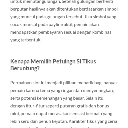
untuk memutar gulungan. Setelah gulungan berhenti
berputar, hasilnya akan ditentukan berdasarkan simbol
yang muncul pada gulungan tersebut. Jika simbol yang
cocok muncul pada payline aktif, pemain akan
mendapatkan pembayaran sesuai dengan kombinasi
yang terbentuk.
Kenapa Memilih Petulngn Si Tikus
Beruntung?
Permainan slot ini menjadi pilihan menarik bagi banyak
pemain karena tema yang ringan dan menyenangkan,
serta potensi kemenangan yang besar. Selain itu,
dengan fitur-fitur seperti putaran gratis dan bonus
mini, pemain dapat merasakan sensasi bermain yang
lebih seru dan penuh kejutan. Karakter tikus yang ceria