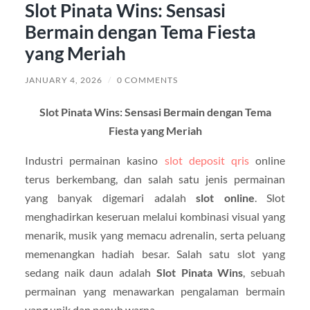
Slot Pinata Wins: Sensasi
Bermain dengan Tema Fiesta
yang Meriah
JANUARY 4, 2026
/
0 COMMENTS
Slot Pinata Wins: Sensasi Bermain dengan Tema
Fiesta yang Meriah
Industri permainan kasino
slot deposit qris
online
terus berkembang, dan salah satu jenis permainan
yang banyak digemari adalah
slot online
. Slot
menghadirkan keseruan melalui kombinasi visual yang
menarik, musik yang memacu adrenalin, serta peluang
memenangkan hadiah besar. Salah satu slot yang
sedang naik daun adalah
Slot Pinata Wins
, sebuah
permainan yang menawarkan pengalaman bermain
yang unik dan penuh warna.