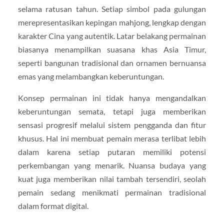
selama ratusan tahun. Setiap simbol pada gulungan
merepresentasikan kepingan mahjong, lengkap dengan
karakter Cina yang autentik. Latar belakang permainan
biasanya menampilkan suasana khas Asia Timur,
seperti bangunan tradisional dan ornamen bernuansa
emas yang melambangkan keberuntungan.
Konsep permainan ini tidak hanya mengandalkan
keberuntungan semata, tetapi juga memberikan
sensasi progresif melalui sistem pengganda dan fitur
khusus. Hal ini membuat pemain merasa terlibat lebih
dalam karena setiap putaran memiliki potensi
perkembangan yang menarik. Nuansa budaya yang
kuat juga memberikan nilai tambah tersendiri, seolah
pemain sedang menikmati permainan tradisional
dalam format digital.