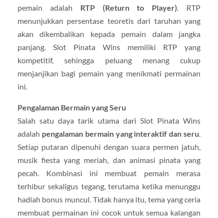
pemain adalah
RTP (Return to Player)
. RTP
menunjukkan persentase teoretis dari taruhan yang
akan dikembalikan kepada pemain dalam jangka
panjang. Slot Pinata Wins memiliki RTP yang
kompetitif, sehingga peluang menang cukup
menjanjikan bagi pemain yang menikmati permainan
ini.
Pengalaman Bermain yang Seru
Salah satu daya tarik utama dari Slot Pinata Wins
adalah
pengalaman bermain yang interaktif dan seru
.
Setiap putaran dipenuhi dengan suara permen jatuh,
musik fiesta yang meriah, dan animasi pinata yang
pecah. Kombinasi ini membuat pemain merasa
terhibur sekaligus tegang, terutama ketika menunggu
hadiah bonus muncul. Tidak hanya itu, tema yang ceria
membuat permainan ini cocok untuk semua kalangan