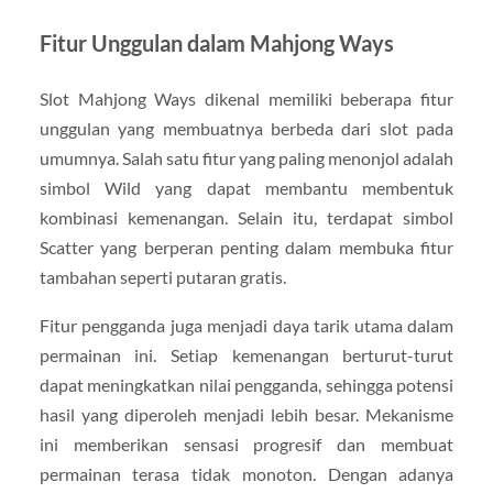
Fitur Unggulan dalam Mahjong Ways
Slot Mahjong Ways dikenal memiliki beberapa fitur
unggulan yang membuatnya berbeda dari slot pada
umumnya. Salah satu fitur yang paling menonjol adalah
simbol Wild yang dapat membantu membentuk
kombinasi kemenangan. Selain itu, terdapat simbol
Scatter yang berperan penting dalam membuka fitur
tambahan seperti putaran gratis.
Fitur pengganda juga menjadi daya tarik utama dalam
permainan ini. Setiap kemenangan berturut-turut
dapat meningkatkan nilai pengganda, sehingga potensi
hasil yang diperoleh menjadi lebih besar. Mekanisme
ini memberikan sensasi progresif dan membuat
permainan terasa tidak monoton. Dengan adanya