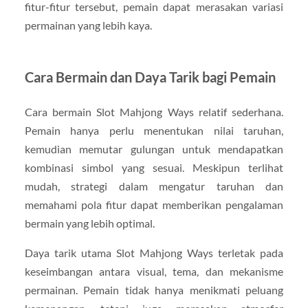
fitur-fitur tersebut, pemain dapat merasakan variasi
permainan yang lebih kaya.
Cara Bermain dan Daya Tarik bagi Pemain
Cara bermain Slot Mahjong Ways relatif sederhana.
Pemain hanya perlu menentukan nilai taruhan,
kemudian memutar gulungan untuk mendapatkan
kombinasi simbol yang sesuai. Meskipun terlihat
mudah, strategi dalam mengatur taruhan dan
memahami pola fitur dapat memberikan pengalaman
bermain yang lebih optimal.
Daya tarik utama Slot Mahjong Ways terletak pada
keseimbangan antara visual, tema, dan mekanisme
permainan. Pemain tidak hanya menikmati peluang