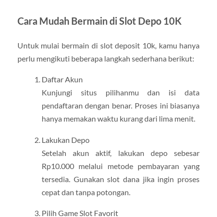
Cara Mudah Bermain di Slot Depo 10K
Untuk mulai bermain di slot deposit 10k, kamu hanya
perlu mengikuti beberapa langkah sederhana berikut:
Daftar Akun
Kunjungi situs pilihanmu dan isi data
pendaftaran dengan benar. Proses ini biasanya
hanya memakan waktu kurang dari lima menit.
Lakukan Depo
Setelah akun aktif, lakukan depo sebesar
Rp10.000 melalui metode pembayaran yang
tersedia. Gunakan slot dana jika ingin proses
cepat dan tanpa potongan.
Pilih Game Slot Favorit