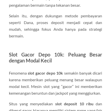
pengalaman bermain tanpa tekanan besar.
Selain itu, dengan dukungan metode pembayaran
seperti Dana, proses deposit menjadi cepat dan
mudah, sehingga fokus Anda hanya pada strategi
bermain.
Slot Gacor Depo 10k: Peluang Besar
dengan Modal Kecil
Fenomena
slot gacor depo 10k
semakin banyak dicari
karena memberikan peluang menang besar walaupun
modal kecil. Mesin slot yang “gacor” ini memberikan
kemenangan beruntun dan jackpot yang menggiurkan.
Situs yang menyediakan
slot deposit 10 ribu
dan
dikenal gacor biasanya memiliki sistem game yang fair