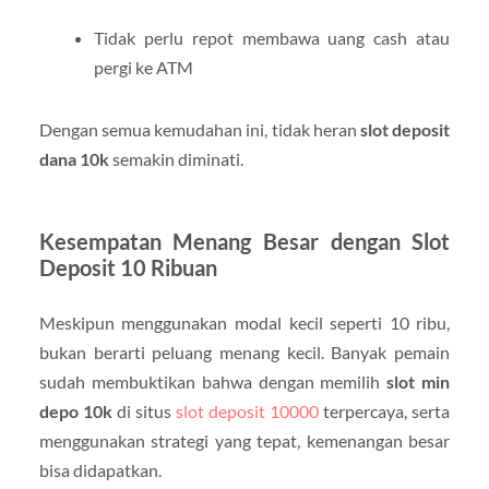
Tidak perlu repot membawa uang cash atau
pergi ke ATM
Dengan semua kemudahan ini, tidak heran
slot deposit
dana 10k
semakin diminati.
Kesempatan Menang Besar dengan Slot
Deposit 10 Ribuan
Meskipun menggunakan modal kecil seperti 10 ribu,
bukan berarti peluang menang kecil. Banyak pemain
sudah membuktikan bahwa dengan memilih
slot min
depo 10k
di situs
slot deposit 10000
terpercaya, serta
menggunakan strategi yang tepat, kemenangan besar
bisa didapatkan.