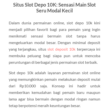
Situs Slot Depo 10K: Sensasi Main Slot
Seru Modal Kecil
Dalam dunia permainan online, slot depo 10k kini
menjadi pilihan favorit bagi para pemain yang ingin
menikmati sensasi bermain slot tanpa harus
mengeluarkan modal besar. Dengan minimal deposit
yang terjangkau, situs
slot deposit 10k
terpercaya ini
membuka peluang bagi siapa pun untuk mencoba
peruntungan di berbagai jenis permainan slot terbaik.
Slot depo 10k adalah layanan permainan slot online
yang memungkinkan pemain melakukan deposit mulai
dari Rp10.000 saja. Konsep ini hadir untuk
memberikan kemudahan bagi pemain baru maupun
lama agar bisa bermain dengan modal ringan namun
tetap berpotensi meraih keuntungan besar.