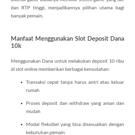
dan RTP tinggi, menjadikannya pilihan utama bagi
banyak pemain.
Manfaat Menggunakan Slot Deposit Dana
10k
Menggunakan Dana untuk melakukan deposit 10 ribu
di slot online memberikan berbagai kemudahan:
Transaksi cepat tanpa harus antri atau keluar
rumah
Proses deposit dan withdraw yang aman dan
mudah
Modal fleksibel yang bisa disesuaikan dengan
kebutuhan pemain