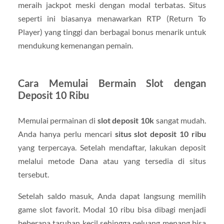
meraih jackpot meski dengan modal terbatas. Situs
seperti ini biasanya menawarkan RTP (Return To
Player) yang tinggi dan berbagai bonus menarik untuk
mendukung kemenangan pemain.
Cara Memulai Bermain Slot dengan
Deposit 10 Ribu
Memulai permainan di
slot deposit 10k
sangat mudah.
Anda hanya perlu mencari
situs slot deposit 10 ribu
yang terpercaya. Setelah mendaftar, lakukan deposit
melalui metode Dana atau yang tersedia di situs
tersebut.
Setelah saldo masuk, Anda dapat langsung memilih
game slot favorit. Modal 10 ribu bisa dibagi menjadi
beberapa taruhan kecil sehingga peluang menang bisa