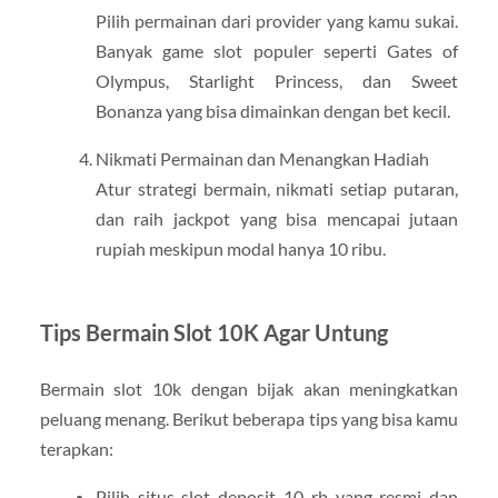
Pilih permainan dari provider yang kamu sukai.
Banyak game slot populer seperti Gates of
Olympus, Starlight Princess, dan Sweet
Bonanza yang bisa dimainkan dengan bet kecil.
Nikmati Permainan dan Menangkan Hadiah
Atur strategi bermain, nikmati setiap putaran,
dan raih jackpot yang bisa mencapai jutaan
rupiah meskipun modal hanya 10 ribu.
Tips Bermain Slot 10K Agar Untung
Bermain slot 10k dengan bijak akan meningkatkan
peluang menang. Berikut beberapa tips yang bisa kamu
terapkan:
Pilih situs slot deposit 10 rb yang resmi dan