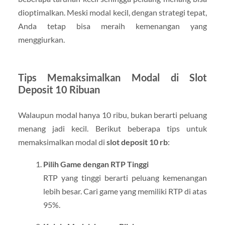
dioptimalkan. Meski modal kecil, dengan strategi tepat,
Anda tetap bisa meraih kemenangan yang
menggiurkan.
Tips Memaksimalkan Modal di Slot
Deposit 10 Ribuan
Walaupun modal hanya 10 ribu, bukan berarti peluang
menang jadi kecil. Berikut beberapa tips untuk
memaksimalkan modal di
slot deposit 10 rb
:
Pilih Game dengan RTP Tinggi
RTP yang tinggi berarti peluang kemenangan
lebih besar. Cari game yang memiliki RTP di atas
95%.