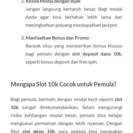
Kelola Modal dengan Bijak
Jangan langsung bertaruh besar. Bagi modal
Anda agar bisa bertahan lebih lama dan
meningkatkan peluang mendapatkan jackpot.
Manfaatkan Bonus dan Promo
Banyak situs yang memberikan bonus khusus
bagi pemain dengan
slot deposit dana 10k
,
seperti bonus deposit dan free spin.
Mengapa Slot 10k Cocok untuk Pemula?
Bagi pemula, bermain dengan modal kecil seperti
slot
10k
sangat direkomendasikan. Selain mengurangi
risiko kehilangan modal besar, pemain bisa belajar
menguasai permainan dengan lebih nyaman. Dengan
fitur
slot depo 10k
, para pemula bisa merasakan