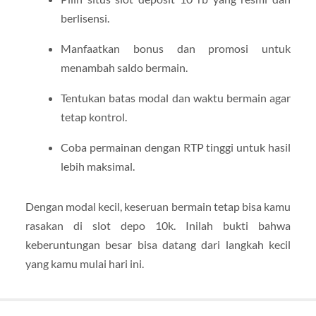
berlisensi.
Manfaatkan bonus dan promosi untuk
menambah saldo bermain.
Tentukan batas modal dan waktu bermain agar
tetap kontrol.
Coba permainan dengan RTP tinggi untuk hasil
lebih maksimal.
Dengan modal kecil, keseruan bermain tetap bisa kamu
rasakan di slot depo 10k. Inilah bukti bahwa
keberuntungan besar bisa datang dari langkah kecil
yang kamu mulai hari ini.