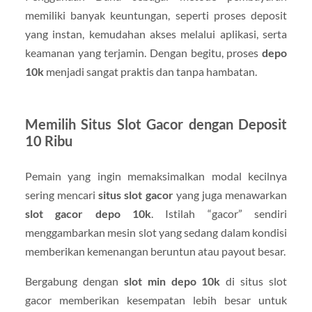
memiliki banyak keuntungan, seperti proses deposit
yang instan, kemudahan akses melalui aplikasi, serta
keamanan yang terjamin. Dengan begitu, proses
depo
10k
menjadi sangat praktis dan tanpa hambatan.
Memilih Situs Slot Gacor dengan Deposit
10 Ribu
Pemain yang ingin memaksimalkan modal kecilnya
sering mencari
situs slot gacor
yang juga menawarkan
slot gacor depo 10k
. Istilah “gacor” sendiri
menggambarkan mesin slot yang sedang dalam kondisi
memberikan kemenangan beruntun atau payout besar.
Bergabung dengan
slot min depo 10k
di situs slot
gacor memberikan kesempatan lebih besar untuk