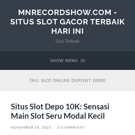
MNRECORDSHOW.COM -
SITUS SLOT GACOR TERBAIK
HARI INI
Slot Terbaik
SHOW MENU
TAG:
SLOT ONLINE DEPOSIT 10000
Situs Slot Depo 10K: Sensasi
Main Slot Seru Modal Kecil
NOVEMBER 10, 2025
/
0 COMMENTS