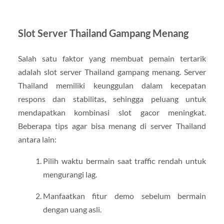
Slot Server Thailand Gampang Menang
Salah satu faktor yang membuat pemain tertarik
adalah slot server Thailand gampang menang. Server
Thailand memiliki keunggulan dalam kecepatan
respons dan stabilitas, sehingga peluang untuk
mendapatkan kombinasi slot gacor meningkat.
Beberapa tips agar bisa menang di server Thailand
antara lain:
Pilih waktu bermain saat traffic rendah untuk
mengurangi lag.
Manfaatkan fitur demo sebelum bermain
dengan uang asli.