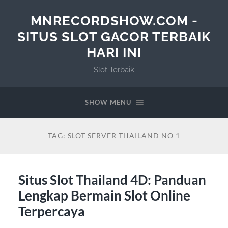
MNRECORDSHOW.COM -
SITUS SLOT GACOR TERBAIK
HARI INI
Slot Terbaik
SHOW MENU
TAG:
SLOT SERVER THAILAND NO 1
Situs Slot Thailand 4D: Panduan
Lengkap Bermain Slot Online
Terpercaya