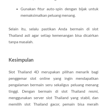
Gunakan fitur auto-spin dengan bijak untuk
memaksimalkan peluang menang.
Selain itu, selalu pastikan Anda bermain di slot
Thailand asli agar setiap kemenangan bisa dicairkan
tanpa masalah.
Kesimpulan
Slot Thailand 4D merupakan pilihan menarik bagi
penggemar slot online yang ingin mendapatkan
pengalaman bermain seru sekaligus peluang menang
tinggi. Dengan bermain di slot Thailand resmi,
menggunakan server slot Thailand yang stabil, dan
memilih slot Thailand gacor, pemain bisa meraih