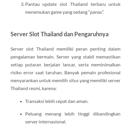
Pantau update slot Thailand terbaru untuk
menemukan game yang sedang “panas”.
Server Slot Thailand dan Pengaruhnya
Server slot Thailand memiliki peran penting dalam
pengalaman bermain. Server yang stabil memastikan
setiap putaran berjalan lancar, serta meminimalkan
risiko error saat taruhan. Banyak pemain profesional
menyarankan untuk memilih situs yang memiliki server
Thailand resmi, karena:
Transaksi lebih cepat dan aman.
Peluang menang lebih tinggi dibandingkan
server internasional.