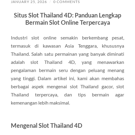
JANUARY 25, 2026
/
0 COMMENTS
Situs Slot Thailand 4D: Panduan Lengkap
Bermain Slot Online Terpercaya
Industri slot online semakin berkembang pesat,
termasuk di kawasan Asia Tenggara, khususnya
Thailand. Salah satu permainan yang banyak diminati
adalah slot Thailand 4D, yang menawarkan
pengalaman bermain seru dengan peluang menang
yang tinggi. Dalam artikel ini, kami akan membahas
berbagai aspek mengenai slot Thailand gacor, slot
Thailand terpercaya, dan tips bermain agar
kemenangan lebih maksimal.
Mengenal Slot Thailand 4D