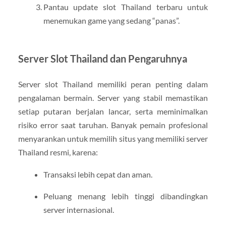
Pantau update slot Thailand terbaru untuk
menemukan game yang sedang “panas”.
Server Slot Thailand dan Pengaruhnya
Server slot Thailand memiliki peran penting dalam
pengalaman bermain. Server yang stabil memastikan
setiap putaran berjalan lancar, serta meminimalkan
risiko error saat taruhan. Banyak pemain profesional
menyarankan untuk memilih situs yang memiliki server
Thailand resmi, karena:
Transaksi lebih cepat dan aman.
Peluang menang lebih tinggi dibandingkan
server internasional.