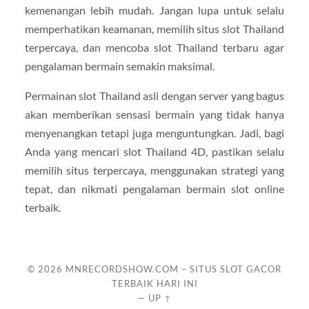
kemenangan lebih mudah. Jangan lupa untuk selalu
memperhatikan keamanan, memilih situs slot Thailand
terpercaya, dan mencoba slot Thailand terbaru agar
pengalaman bermain semakin maksimal.
Permainan slot Thailand asli dengan server yang bagus
akan memberikan sensasi bermain yang tidak hanya
menyenangkan tetapi juga menguntungkan. Jadi, bagi
Anda yang mencari slot Thailand 4D, pastikan selalu
memilih situs terpercaya, menggunakan strategi yang
tepat, dan nikmati pengalaman bermain slot online
terbaik.
© 2026
MNRECORDSHOW.COM – SITUS SLOT GACOR
TERBAIK HARI INI
—
UP ↑