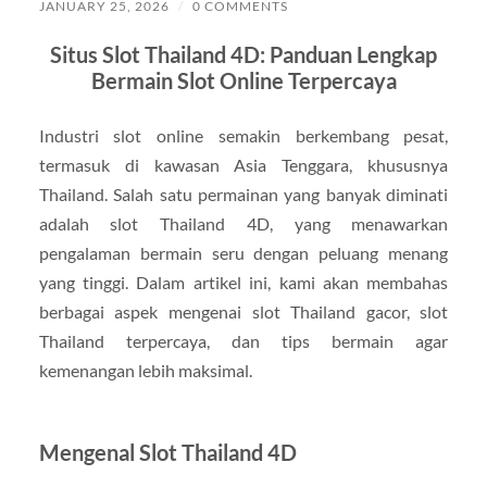
JANUARY 25, 2026
/
0 COMMENTS
Situs Slot Thailand 4D: Panduan Lengkap
Bermain Slot Online Terpercaya
Industri slot online semakin berkembang pesat,
termasuk di kawasan Asia Tenggara, khususnya
Thailand. Salah satu permainan yang banyak diminati
adalah slot Thailand 4D, yang menawarkan
pengalaman bermain seru dengan peluang menang
yang tinggi. Dalam artikel ini, kami akan membahas
berbagai aspek mengenai slot Thailand gacor, slot
Thailand terpercaya, dan tips bermain agar
kemenangan lebih maksimal.
Mengenal Slot Thailand 4D