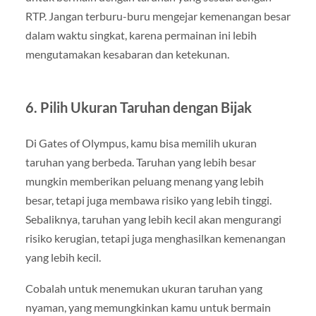
RTP. Jangan terburu-buru mengejar kemenangan besar
dalam waktu singkat, karena permainan ini lebih
mengutamakan kesabaran dan ketekunan.
6.
Pilih Ukuran Taruhan dengan Bijak
Di Gates of Olympus, kamu bisa memilih ukuran
taruhan yang berbeda. Taruhan yang lebih besar
mungkin memberikan peluang menang yang lebih
besar, tetapi juga membawa risiko yang lebih tinggi.
Sebaliknya, taruhan yang lebih kecil akan mengurangi
risiko kerugian, tetapi juga menghasilkan kemenangan
yang lebih kecil.
Cobalah untuk menemukan ukuran taruhan yang
nyaman, yang memungkinkan kamu untuk bermain