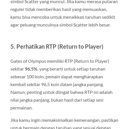
simbol Scatter yang muncul. Jika kamu merasa putaran
reguler tidak memberikan hasil yang memuaskan,
kamu bisa mencoba untuk menaikkan taruhan sedikit
agar peluang munculnya simbol Scatter lebih besar.
5.
Perhatikan RTP (Return to Player)
Gates of Olympus memiliki RTP (Return to Player)
sekitar
96,5%
, yang berarti untuk setiap taruhan
sebesar 100 koin, pemain dapat mengharapkan
kembali sekitar 96,5 koin dalam jangka panjang.
Namun, penting untuk diingat bahwa RTP ini adalah
nilai jangka panjang, bukan hasil dari setiap sesi
permainan.
Jika kamu ingin memaksimalkan kemenangan, pastikan
untuk bermain dengan taruhan yang sesuai dengan