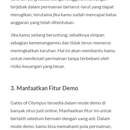
terjebak dalam permainan berlarut-larut yang dapat
merugikan, terutama jika kamu sudah mencapai batas
anggaran yang telah ditentukan.
Jika kamu sedang beruntung, sebaiknya simpan
sebagian kemenanganmu dan tidak terus-menerus
meningkatkan taruhan. Hal ini akan membantu kamu
untuk menikmati permainan tanpa terbebani oleh
risiko keuangan yang besar.
3.
Manfaatkan Fitur Demo
Gates of Olympus tersedia dalam mode demo di
banyak situs judi online. Manfaatkan fitur ini untuk
berlatih sebelum bermain dengan uang asli. Dalam
mode demo, kamu bisa memahami pola permainan,