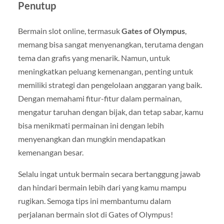
Penutup
Bermain slot online, termasuk
Gates of Olympus
,
memang bisa sangat menyenangkan, terutama dengan
tema dan grafis yang menarik. Namun, untuk
meningkatkan peluang kemenangan, penting untuk
memiliki strategi dan pengelolaan anggaran yang baik.
Dengan memahami fitur-fitur dalam permainan,
mengatur taruhan dengan bijak, dan tetap sabar, kamu
bisa menikmati permainan ini dengan lebih
menyenangkan dan mungkin mendapatkan
kemenangan besar.
Selalu ingat untuk bermain secara bertanggung jawab
dan hindari bermain lebih dari yang kamu mampu
rugikan. Semoga tips ini membantumu dalam
perjalanan bermain slot di Gates of Olympus!