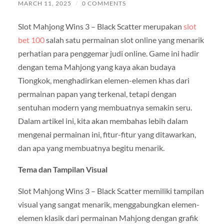
MARCH 11, 2025
/
0 COMMENTS
Slot Mahjong Wins 3 – Black Scatter merupakan
slot
bet 100
salah satu permainan slot online yang menarik
perhatian para penggemar judi online. Game ini hadir
dengan tema Mahjong yang kaya akan budaya
Tiongkok, menghadirkan elemen-elemen khas dari
permainan papan yang terkenal, tetapi dengan
sentuhan modern yang membuatnya semakin seru.
Dalam artikel ini, kita akan membahas lebih dalam
mengenai permainan ini, fitur-fitur yang ditawarkan,
dan apa yang membuatnya begitu menarik.
Tema dan Tampilan Visual
Slot Mahjong Wins 3 – Black Scatter memiliki tampilan
visual yang sangat menarik, menggabungkan elemen-
elemen klasik dari permainan Mahjong dengan grafik