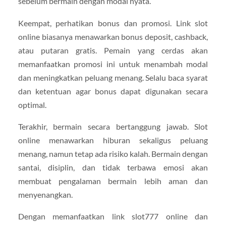
sebelum bermain dengan modal nyata.
Keempat, perhatikan bonus dan promosi. Link slot
online biasanya menawarkan bonus deposit, cashback,
atau putaran gratis. Pemain yang cerdas akan
memanfaatkan promosi ini untuk menambah modal
dan meningkatkan peluang menang. Selalu baca syarat
dan ketentuan agar bonus dapat digunakan secara
optimal.
Terakhir, bermain secara bertanggung jawab. Slot
online menawarkan hiburan sekaligus peluang
menang, namun tetap ada risiko kalah. Bermain dengan
santai, disiplin, dan tidak terbawa emosi akan
membuat pengalaman bermain lebih aman dan
menyenangkan.
Dengan memanfaatkan link slot777 online dan