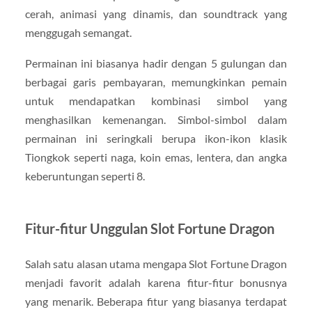
cerah, animasi yang dinamis, dan soundtrack yang
menggugah semangat.
Permainan ini biasanya hadir dengan 5 gulungan dan
berbagai garis pembayaran, memungkinkan pemain
untuk mendapatkan kombinasi simbol yang
menghasilkan kemenangan. Simbol-simbol dalam
permainan ini seringkali berupa ikon-ikon klasik
Tiongkok seperti naga, koin emas, lentera, dan angka
keberuntungan seperti 8.
Fitur-fitur Unggulan Slot Fortune Dragon
Salah satu alasan utama mengapa Slot Fortune Dragon
menjadi favorit adalah karena fitur-fitur bonusnya
yang menarik. Beberapa fitur yang biasanya terdapat