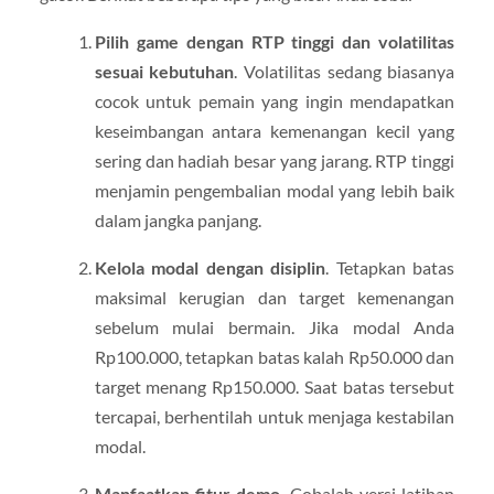
Pilih game dengan RTP tinggi dan volatilitas
sesuai kebutuhan
. Volatilitas sedang biasanya
cocok untuk pemain yang ingin mendapatkan
keseimbangan antara kemenangan kecil yang
sering dan hadiah besar yang jarang. RTP tinggi
menjamin pengembalian modal yang lebih baik
dalam jangka panjang.
Kelola modal dengan disiplin
. Tetapkan batas
maksimal kerugian dan target kemenangan
sebelum mulai bermain. Jika modal Anda
Rp100.000, tetapkan batas kalah Rp50.000 dan
target menang Rp150.000. Saat batas tersebut
tercapai, berhentilah untuk menjaga kestabilan
modal.
Manfaatkan fitur demo
. Cobalah versi latihan