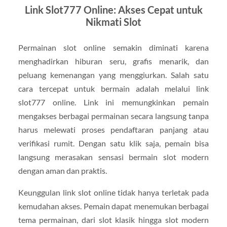
Link Slot777 Online: Akses Cepat untuk
Nikmati Slot
Permainan slot online semakin diminati karena
menghadirkan hiburan seru, grafis menarik, dan
peluang kemenangan yang menggiurkan. Salah satu
cara tercepat untuk bermain adalah melalui link
slot777 online. Link ini memungkinkan pemain
mengakses berbagai permainan secara langsung tanpa
harus melewati proses pendaftaran panjang atau
verifikasi rumit. Dengan satu klik saja, pemain bisa
langsung merasakan sensasi bermain slot modern
dengan aman dan praktis.
Keunggulan link slot online tidak hanya terletak pada
kemudahan akses. Pemain dapat menemukan berbagai
tema permainan, dari slot klasik hingga slot modern