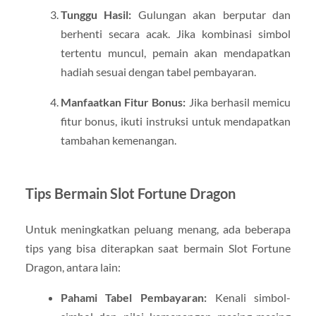
Tunggu Hasil:
Gulungan akan berputar dan
berhenti secara acak. Jika kombinasi simbol
tertentu muncul, pemain akan mendapatkan
hadiah sesuai dengan tabel pembayaran.
Manfaatkan Fitur Bonus:
Jika berhasil memicu
fitur bonus, ikuti instruksi untuk mendapatkan
tambahan kemenangan.
Tips Bermain Slot Fortune Dragon
Untuk meningkatkan peluang menang, ada beberapa
tips yang bisa diterapkan saat bermain Slot Fortune
Dragon, antara lain:
Pahami Tabel Pembayaran:
Kenali simbol-