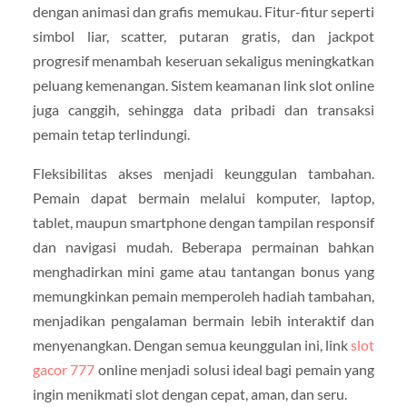
dengan animasi dan grafis memukau. Fitur-fitur seperti
simbol liar, scatter, putaran gratis, dan jackpot
progresif menambah keseruan sekaligus meningkatkan
peluang kemenangan. Sistem keamanan link slot online
juga canggih, sehingga data pribadi dan transaksi
pemain tetap terlindungi.
Fleksibilitas akses menjadi keunggulan tambahan.
Pemain dapat bermain melalui komputer, laptop,
tablet, maupun smartphone dengan tampilan responsif
dan navigasi mudah. Beberapa permainan bahkan
menghadirkan mini game atau tantangan bonus yang
memungkinkan pemain memperoleh hadiah tambahan,
menjadikan pengalaman bermain lebih interaktif dan
menyenangkan. Dengan semua keunggulan ini, link
slot
gacor 777
online menjadi solusi ideal bagi pemain yang
ingin menikmati slot dengan cepat, aman, dan seru.