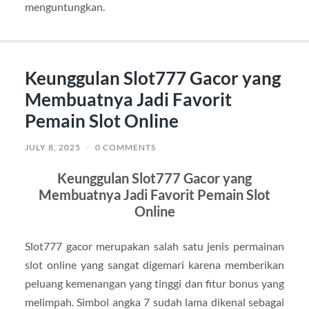
menguntungkan.
Keunggulan Slot777 Gacor yang
Membuatnya Jadi Favorit
Pemain Slot Online
JULY 8, 2025
/
0 COMMENTS
Keunggulan Slot777 Gacor yang
Membuatnya Jadi Favorit Pemain Slot
Online
Slot777 gacor merupakan salah satu jenis permainan
slot online yang sangat digemari karena memberikan
peluang kemenangan yang tinggi dan fitur bonus yang
melimpah. Simbol angka 7 sudah lama dikenal sebagai