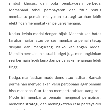
simbol khusus, dan pola pembayaran berbeda.
Memahami tabel pembayaran dan fitur bonus
membantu pemain menyusun strategi taruhan lebih
efektif dan meningkatkan peluang menang.
Kedua, kelola modal dengan bijak. Menentukan batas
taruhan harian atau per sesi membantu pemain tetap
disiplin dan mengurangi risiko kehilangan modal.
Memilih permainan sesuai budget juga memungkinkan
sesi bermain lebih lama dan peluang kemenangan lebih
tinggi.
Ketiga, manfaatkan mode demo atau latihan. Banyak
permainan menyediakan versi percobaan agar pemain
bisa mencoba fitur tanpa mempertaruhkan uang asli.
Mode ini membantu pemain mengenal permainan,
mencoba strategi, dan meningkatkan rasa percaya diri