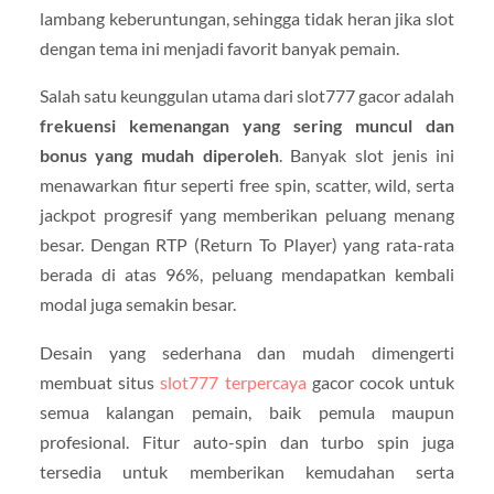
lambang keberuntungan, sehingga tidak heran jika slot
dengan tema ini menjadi favorit banyak pemain.
Salah satu keunggulan utama dari slot777 gacor adalah
frekuensi kemenangan yang sering muncul dan
bonus yang mudah diperoleh
. Banyak slot jenis ini
menawarkan fitur seperti free spin, scatter, wild, serta
jackpot progresif yang memberikan peluang menang
besar. Dengan RTP (Return To Player) yang rata-rata
berada di atas 96%, peluang mendapatkan kembali
modal juga semakin besar.
Desain yang sederhana dan mudah dimengerti
membuat situs
slot777 terpercaya
gacor cocok untuk
semua kalangan pemain, baik pemula maupun
profesional. Fitur auto-spin dan turbo spin juga
tersedia untuk memberikan kemudahan serta