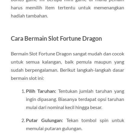
harus memilih item tertentu untuk memenangkan
hadiah tambahan.
Cara Bermain Slot Fortune Dragon
Bermain Slot Fortune Dragon sangat mudah dan cocok
untuk semua kalangan, baik pemula maupun yang
sudah berpengalaman. Berikut langkah-langkah dasar
bermain slot ini:
Pilih Taruhan:
Tentukan jumlah taruhan yang
ingin dipasang. Biasanya terdapat opsi taruhan
mulai dari nominal kecil hingga besar.
Putar Gulungan:
Tekan tombol spin untuk
memulai putaran gulungan.