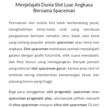
Menjelajahi Dunia Slot Luar Angkasa
Bersama Spaceman
Permainan slot online kini telah berkembang pesat,
menghadirkan tema-tema unik yang membuat
pengalaman bermain semakin seru. Salah satu tema
yang sedang populer adalah
spaceman
atau tema luar
angkasa.
Slot spaceman
membawa pemain menjelajahi
galaksi dengan grafis futuristik, efek suara mendalam,
dan fitur bonus yang menegangkan. Banyak pemain
yang mencari
slot spaceman gacor
, karena jenis slot ini
terkenal sering memberikan kemenangan besar dan
peluang bonus yang tinggi.
Bagi para penggemar
slot pragmatic spaceman
atau
spaceman pragmatic play
, ada banyak pilihan menarik
di
situs spaceman
maupun
situs slot spaceman
. Di sini,