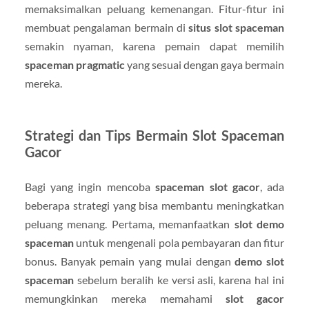
memaksimalkan peluang kemenangan. Fitur-fitur ini
membuat pengalaman bermain di
situs slot spaceman
semakin nyaman, karena pemain dapat memilih
spaceman pragmatic
yang sesuai dengan gaya bermain
mereka.
Strategi dan Tips Bermain Slot Spaceman
Gacor
Bagi yang ingin mencoba
spaceman slot gacor
, ada
beberapa strategi yang bisa membantu meningkatkan
peluang menang. Pertama, memanfaatkan
slot demo
spaceman
untuk mengenali pola pembayaran dan fitur
bonus. Banyak pemain yang mulai dengan
demo slot
spaceman
sebelum beralih ke versi asli, karena hal ini
memungkinkan mereka memahami
slot gacor