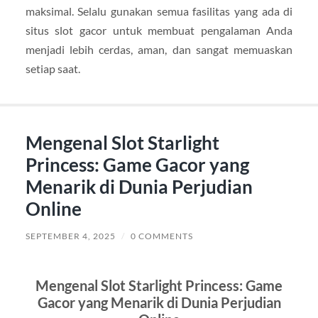
maksimal. Selalu gunakan semua fasilitas yang ada di
situs slot gacor untuk membuat pengalaman Anda
menjadi lebih cerdas, aman, dan sangat memuaskan
setiap saat.
Mengenal Slot Starlight
Princess: Game Gacor yang
Menarik di Dunia Perjudian
Online
SEPTEMBER 4, 2025
/
0 COMMENTS
Mengenal Slot Starlight Princess: Game
Gacor yang Menarik di Dunia Perjudian