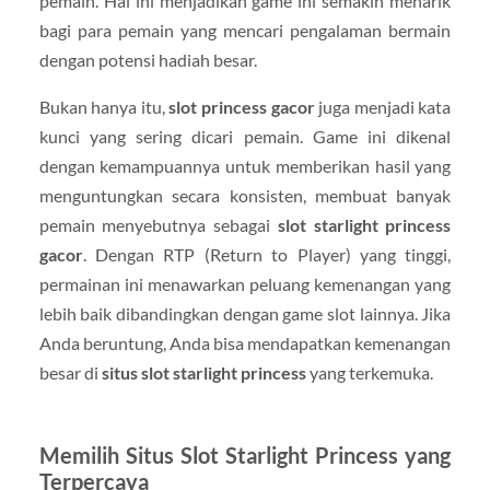
pemain. Hal ini menjadikan game ini semakin menarik
bagi para pemain yang mencari pengalaman bermain
dengan potensi hadiah besar.
Bukan hanya itu,
slot princess gacor
juga menjadi kata
kunci yang sering dicari pemain. Game ini dikenal
dengan kemampuannya untuk memberikan hasil yang
menguntungkan secara konsisten, membuat banyak
pemain menyebutnya sebagai
slot starlight princess
gacor
. Dengan RTP (Return to Player) yang tinggi,
permainan ini menawarkan peluang kemenangan yang
lebih baik dibandingkan dengan game slot lainnya. Jika
Anda beruntung, Anda bisa mendapatkan kemenangan
besar di
situs slot starlight princess
yang terkemuka.
Memilih Situs Slot Starlight Princess yang
Terpercaya