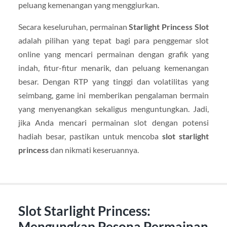
peluang kemenangan yang menggiurkan.
Secara keseluruhan, permainan
Starlight Princess Slot
adalah pilihan yang tepat bagi para penggemar slot
online yang mencari permainan dengan grafik yang
indah, fitur-fitur menarik, dan peluang kemenangan
besar. Dengan RTP yang tinggi dan volatilitas yang
seimbang, game ini memberikan pengalaman bermain
yang menyenangkan sekaligus menguntungkan. Jadi,
jika Anda mencari permainan slot dengan potensi
hadiah besar, pastikan untuk mencoba
slot starlight
princess
dan nikmati keseruannya.
Slot Starlight Princess:
Mengungkap Pesona Permainan