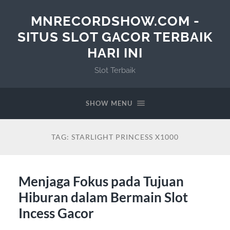
MNRECORDSHOW.COM -
SITUS SLOT GACOR TERBAIK
HARI INI
Slot Terbaik
SHOW MENU
TAG:
STARLIGHT PRINCESS X1000
Menjaga Fokus pada Tujuan
Hiburan dalam Bermain Slot
Incess Gacor