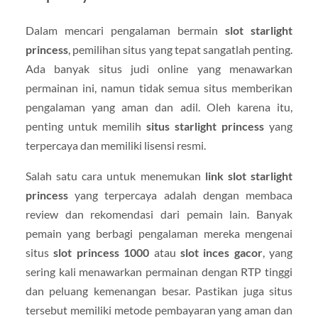
Dalam mencari pengalaman bermain
slot starlight
princess
, pemilihan situs yang tepat sangatlah penting.
Ada banyak situs judi online yang menawarkan
permainan ini, namun tidak semua situs memberikan
pengalaman yang aman dan adil. Oleh karena itu,
penting untuk memilih
situs starlight princess
yang
terpercaya dan memiliki lisensi resmi.
Salah satu cara untuk menemukan
link slot starlight
princess
yang terpercaya adalah dengan membaca
review dan rekomendasi dari pemain lain. Banyak
pemain yang berbagi pengalaman mereka mengenai
situs
slot princess 1000
atau
slot inces gacor
, yang
sering kali menawarkan permainan dengan RTP tinggi
dan peluang kemenangan besar. Pastikan juga situs
tersebut memiliki metode pembayaran yang aman dan