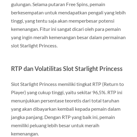
gulungan. Selama putaran Free Spins, pemain
berkesempatan untuk mendapatkan pengali yang lebih
tinggi, yang tentu saja akan memperbesar potensi
kemenangan. Fitur ini sangat dicari oleh para pemain
yang ingin meraih kemenangan besar dalam permainan
slot Starlight Princess.
RTP dan Volatilitas Slot Starlight Princess
Slot Starlight Princess memiliki tingkat RTP (Return to
Player) yang cukup tinggi, yaitu sekitar 96,5%. RTP ini
menunjukkan persentase teoretis dari total taruhan
yang akan dibayarkan kembali kepada pemain dalam
jangka panjang. Dengan RTP yang baik ini, pemain
memiliki peluang lebih besar untuk meraih
kemenangan.