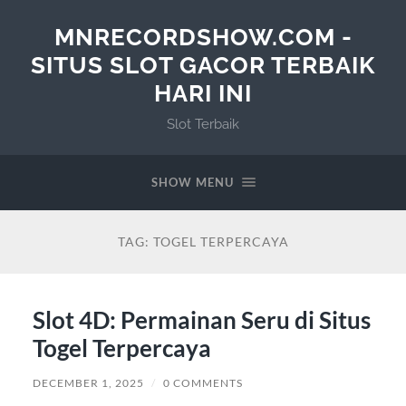
MNRECORDSHOW.COM -
SITUS SLOT GACOR TERBAIK
HARI INI
Slot Terbaik
SHOW MENU
TAG:
TOGEL TERPERCAYA
Slot 4D: Permainan Seru di Situs
Togel Terpercaya
DECEMBER 1, 2025
/
0 COMMENTS