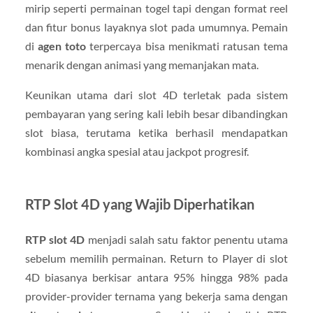
mirip seperti permainan togel tapi dengan format reel
dan fitur bonus layaknya slot pada umumnya. Pemain
di
agen toto
terpercaya bisa menikmati ratusan tema
menarik dengan animasi yang memanjakan mata.
Keunikan utama dari slot 4D terletak pada sistem
pembayaran yang sering kali lebih besar dibandingkan
slot biasa, terutama ketika berhasil mendapatkan
kombinasi angka spesial atau jackpot progresif.
RTP Slot 4D yang Wajib Diperhatikan
RTP slot 4D
menjadi salah satu faktor penentu utama
sebelum memilih permainan. Return to Player di slot
4D biasanya berkisar antara 95% hingga 98% pada
provider-provider ternama yang bekerja sama dengan