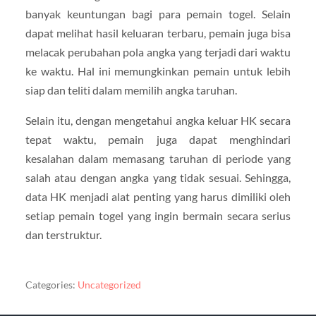
banyak keuntungan bagi para pemain togel. Selain
dapat melihat hasil keluaran terbaru, pemain juga bisa
melacak perubahan pola angka yang terjadi dari waktu
ke waktu. Hal ini memungkinkan pemain untuk lebih
siap dan teliti dalam memilih angka taruhan.
Selain itu, dengan mengetahui angka keluar HK secara
tepat waktu, pemain juga dapat menghindari
kesalahan dalam memasang taruhan di periode yang
salah atau dengan angka yang tidak sesuai. Sehingga,
data HK menjadi alat penting yang harus dimiliki oleh
setiap pemain togel yang ingin bermain secara serius
dan terstruktur.
Categories:
Uncategorized