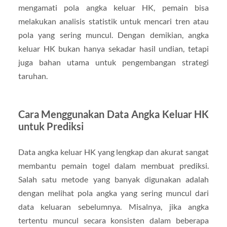
mengamati pola angka keluar HK, pemain bisa
melakukan analisis statistik untuk mencari tren atau
pola yang sering muncul. Dengan demikian, angka
keluar HK bukan hanya sekadar hasil undian, tetapi
juga bahan utama untuk pengembangan strategi
taruhan.
Cara Menggunakan Data Angka Keluar HK
untuk Prediksi
Data angka keluar HK yang lengkap dan akurat sangat
membantu pemain togel dalam membuat prediksi.
Salah satu metode yang banyak digunakan adalah
dengan melihat pola angka yang sering muncul dari
data keluaran sebelumnya. Misalnya, jika angka
tertentu muncul secara konsisten dalam beberapa