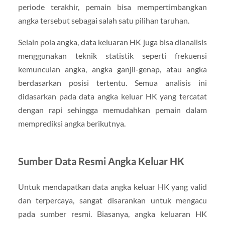
periode terakhir, pemain bisa mempertimbangkan
angka tersebut sebagai salah satu pilihan taruhan.
Selain pola angka, data keluaran HK juga bisa dianalisis
menggunakan teknik statistik seperti frekuensi
kemunculan angka, angka ganjil-genap, atau angka
berdasarkan posisi tertentu. Semua analisis ini
didasarkan pada data angka keluar HK yang tercatat
dengan rapi sehingga memudahkan pemain dalam
memprediksi angka berikutnya.
Sumber Data Resmi Angka Keluar HK
Untuk mendapatkan data angka keluar HK yang valid
dan terpercaya, sangat disarankan untuk mengacu
pada sumber resmi. Biasanya, angka keluaran HK