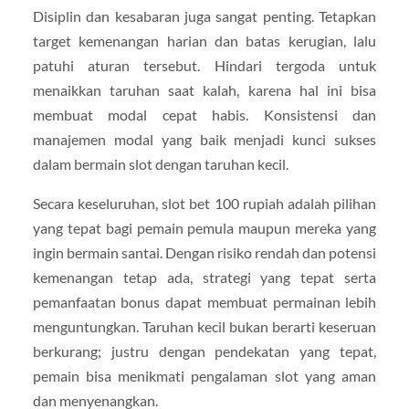
Disiplin dan kesabaran juga sangat penting. Tetapkan
target kemenangan harian dan batas kerugian, lalu
patuhi aturan tersebut. Hindari tergoda untuk
menaikkan taruhan saat kalah, karena hal ini bisa
membuat modal cepat habis. Konsistensi dan
manajemen modal yang baik menjadi kunci sukses
dalam bermain slot dengan taruhan kecil.
Secara keseluruhan, slot bet 100 rupiah adalah pilihan
yang tepat bagi pemain pemula maupun mereka yang
ingin bermain santai. Dengan risiko rendah dan potensi
kemenangan tetap ada, strategi yang tepat serta
pemanfaatan bonus dapat membuat permainan lebih
menguntungkan. Taruhan kecil bukan berarti keseruan
berkurang; justru dengan pendekatan yang tepat,
pemain bisa menikmati pengalaman slot yang aman
dan menyenangkan.