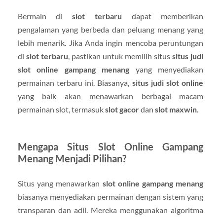
Bermain di
slot terbaru
dapat memberikan
pengalaman yang berbeda dan peluang menang yang
lebih menarik. Jika Anda ingin mencoba peruntungan
di
slot terbaru
, pastikan untuk memilih situs
situs judi
slot online gampang menang
yang menyediakan
permainan terbaru ini. Biasanya,
situs judi slot online
yang baik akan menawarkan berbagai macam
permainan slot, termasuk
slot gacor
dan
slot maxwin
.
Mengapa Situs Slot Online Gampang
Menang Menjadi Pilihan?
Situs yang menawarkan
slot online gampang menang
biasanya menyediakan permainan dengan sistem yang
transparan dan adil. Mereka menggunakan algoritma