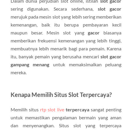
Dalam dunia perjudian slot online, istilah
slot gacor
sering digunakan. Secara sederhana,
slot gacor
merujuk pada mesin slot yang lebih sering memberikan
kemenangan, baik itu berupa pembayaran kecil
maupun besar. Mesin slot yang
gacor
biasanya
memberikan frekuensi kemenangan yang lebih tinggi,
membuatnya lebih menarik bagi para pemain. Karena
itu, banyak pemain yang berusaha mencari
slot gacor
gampang menang
untuk memaksimalkan peluang
mereka.
Kenapa Memilih Situs Slot Terpercaya?
Memilih situs
rtp slot live
terpercaya
sangat penting
untuk memastikan pengalaman bermain yang aman
dan menyenangkan. Situs slot yang terpercaya