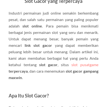
Slot Gacor yang Terpercaya
Industri permainan judi online semakin berkembang
pesat, dan salah satu permainan yang paling populer
adalah
slot online
. Para pemain bisa menikmati
berbagai jenis permainan slot yang seru dan menarik.
Untuk dapat menang besar, banyak pemain yang
mencari
link slot gacor
yang dapat memberikan
peluang lebih besar untuk menang. Dalam artikel ini,
kami akan membahas berbagai hal yang perlu Anda
ketahui tentang
slot gacor
, situs
slot pusatgame
terpercaya
, dan cara menemukan
slot gacor gampang
maxwin
.
Apa Itu Slot Gacor?