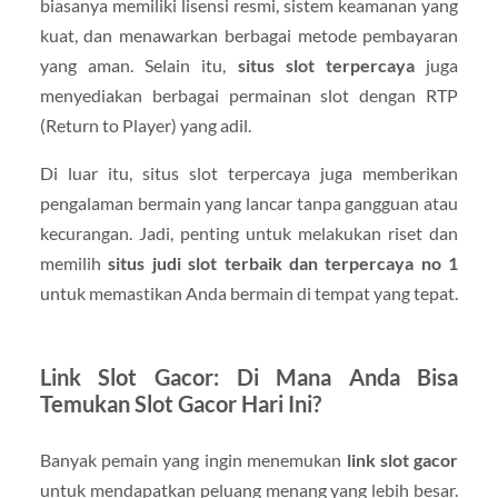
biasanya memiliki lisensi resmi, sistem keamanan yang
kuat, dan menawarkan berbagai metode pembayaran
yang aman. Selain itu,
situs slot terpercaya
juga
menyediakan berbagai permainan slot dengan RTP
(Return to Player) yang adil.
Di luar itu, situs slot terpercaya juga memberikan
pengalaman bermain yang lancar tanpa gangguan atau
kecurangan. Jadi, penting untuk melakukan riset dan
memilih
situs judi slot terbaik dan terpercaya no 1
untuk memastikan Anda bermain di tempat yang tepat.
Link Slot Gacor: Di Mana Anda Bisa
Temukan Slot Gacor Hari Ini?
Banyak pemain yang ingin menemukan
link slot gacor
untuk mendapatkan peluang menang yang lebih besar.