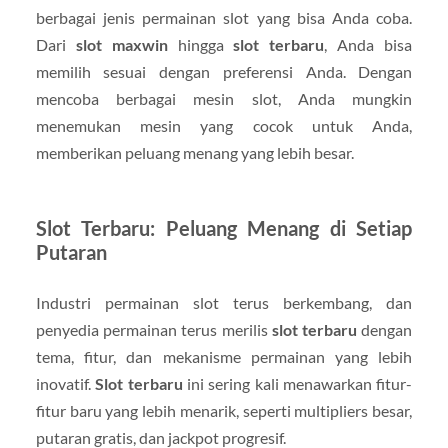
berbagai jenis permainan slot yang bisa Anda coba.
Dari
slot maxwin
hingga
slot terbaru
, Anda bisa
memilih sesuai dengan preferensi Anda. Dengan
mencoba berbagai mesin slot, Anda mungkin
menemukan mesin yang cocok untuk Anda,
memberikan peluang menang yang lebih besar.
Slot Terbaru: Peluang Menang di Setiap
Putaran
Industri permainan slot terus berkembang, dan
penyedia permainan terus merilis
slot terbaru
dengan
tema, fitur, dan mekanisme permainan yang lebih
inovatif.
Slot terbaru
ini sering kali menawarkan fitur-
fitur baru yang lebih menarik, seperti multipliers besar,
putaran gratis, dan jackpot progresif.