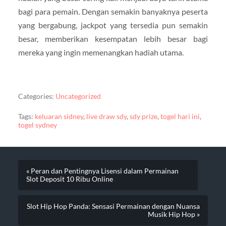
bagi para pemain. Dengan semakin banyaknya peserta
yang bergabung, jackpot yang tersedia pun semakin
besar, memberikan kesempatan lebih besar bagi
mereka yang ingin memenangkan hadiah utama.
Categories:
Uncategorized
Tags:
keluaran sidney
,
live draw sdy
,
sdy prize
,
togel hari ini
,
togel sydney
« Peran dan Pentingnya Lisensi dalam Permainan
Slot Deposit 10 Ribu Online
Slot Hip Hop Panda: Sensasi Permainan dengan Nuansa
Musik Hip Hop »