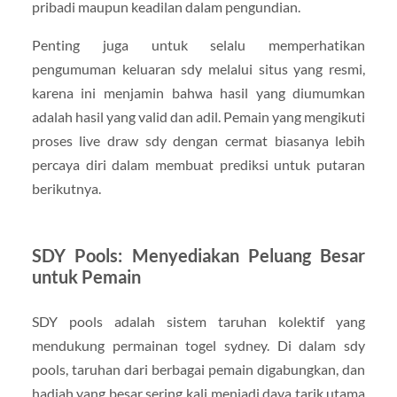
pribadi maupun keadilan dalam pengundian.
Penting juga untuk selalu memperhatikan
pengumuman keluaran sdy melalui situs yang resmi,
karena ini menjamin bahwa hasil yang diumumkan
adalah hasil yang valid dan adil. Pemain yang mengikuti
proses live draw sdy dengan cermat biasanya lebih
percaya diri dalam membuat prediksi untuk putaran
berikutnya.
SDY Pools: Menyediakan Peluang Besar
untuk Pemain
SDY pools adalah sistem taruhan kolektif yang
mendukung permainan togel sydney. Di dalam sdy
pools, taruhan dari berbagai pemain digabungkan, dan
hadiah yang besar sering kali menjadi daya tarik utama