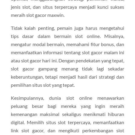
jenis slot, dan situs terpercaya menjadi kunci sukses
meraih slot gacor maxwin.
Tidak kalah penting, pemain juga harus mengetahui
tips dasar dalam bermain slot online. Misalnya,
mengatur modal bermain, memahami fitur bonus, dan
memanfaatkan informasi tentang slot gacor malam ini
atau slot gacor hari ini. Dengan pendekatan yang tepat,
slot gacor gampang menang tidak lagi sekadar
keberuntungan, tetapi menjadi hasil dari strategi dan
pemilihan situs slot yang tepat.
Kesimpulannya, dunia slot online menawarkan
peluang besar bagi mereka yang ingin meraih
kemenangan maksimal sekaligus menikmati hiburan
digital. Memilih situs slot terpercaya, memanfaatkan
link slot gacor, dan mengikuti perkembangan slot