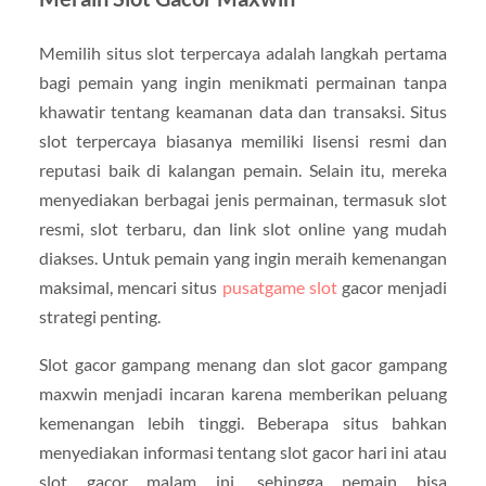
Memilih situs slot terpercaya adalah langkah pertama
bagi pemain yang ingin menikmati permainan tanpa
khawatir tentang keamanan data dan transaksi. Situs
slot terpercaya biasanya memiliki lisensi resmi dan
reputasi baik di kalangan pemain. Selain itu, mereka
menyediakan berbagai jenis permainan, termasuk slot
resmi, slot terbaru, dan link slot online yang mudah
diakses. Untuk pemain yang ingin meraih kemenangan
maksimal, mencari situs
pusatgame slot
gacor menjadi
strategi penting.
Slot gacor gampang menang dan slot gacor gampang
maxwin menjadi incaran karena memberikan peluang
kemenangan lebih tinggi. Beberapa situs bahkan
menyediakan informasi tentang slot gacor hari ini atau
slot gacor malam ini, sehingga pemain bisa