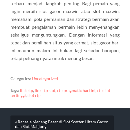
terbaru menjadi langkah penting. Bagi pemain yang
ingin meraih slot gacor maxwin atau slot maxwin,
memahami pola permainan dan strategi bermain akan
membuat pengalaman bermain lebih menyenangkan
sekaligus menguntungkan. Dengan informasi yang
tepat dan pemilihan situs yang cermat, slot gacor hari
ini maupun malam ini bukan lagi sekadar harapan,
tetapi peluang nyata untuk menang besar.
Categories:
Uncategorized
Tags:
link rtp
,
link rtp slot
,
rtp pragmatic hari ini
,
rtp slot
tertinggi
,
slot rtp
« Rahasia Menang Besar di Slot Scatter Hitam Gacor
dan Slot Mahjong