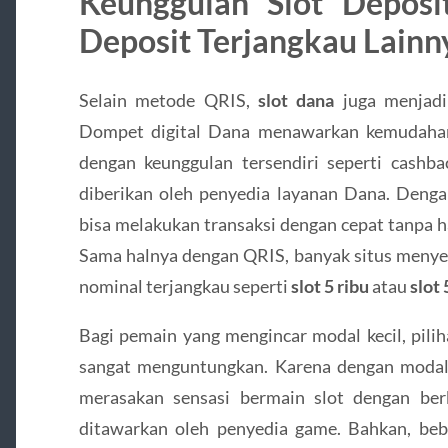
Keunggulan Slot Deposi
Deposit Terjangkau Lainn
Selain metode QRIS,
slot dana
juga menjadi 
Dompet digital Dana menawarkan kemudaha
dengan keunggulan tersendiri seperti cashba
diberikan oleh penyedia layanan Dana. Den
bisa melakukan transaksi dengan cepat tanpa h
Sama halnya dengan QRIS, banyak situs menye
nominal terjangkau seperti
slot 5 ribu
atau
slot
Bagi pemain yang mengincar modal kecil, pili
sangat menguntungkan. Karena dengan modal
merasakan sensasi bermain slot dengan ber
ditawarkan oleh penyedia game. Bahkan, be