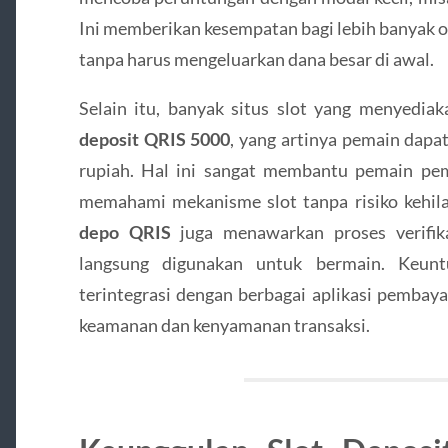
Ini memberikan kesempatan bagi lebih banyak 
tanpa harus mengeluarkan dana besar di awal.
Selain itu, banyak situs slot yang menyedia
deposit QRIS 5000
, yang artinya pemain dapa
rupiah. Hal ini sangat membantu pemain pem
memahami mekanisme slot tanpa risiko kehila
depo QRIS
juga menawarkan proses verifika
langsung digunakan untuk bermain. Keunt
terintegrasi dengan berbagai aplikasi pembay
keamanan dan kenyamanan transaksi.