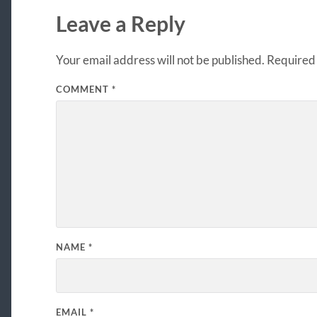
Leave a Reply
Your email address will not be published.
Required 
COMMENT
*
NAME
*
EMAIL
*