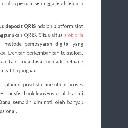
 saldo pemain sehingga lebih leluasa
tus deposit QRIS
adalah platform slot
ggunakan QRIS. Situs-situs
slot qris
ai metode pembayaran digital yang
si. Dengan perkembangan teknologi,
ran tapi juga bisa menjadi peluang
ngat terjangkau.
 dalam deposit slot membuat proses
e transfer bank konvensional. Hal ini
 Dana
semakin diminati oleh banyak
esional.