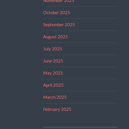
November 2025
October 2025
September 2025
August 2025
July 2025
June 2025
May 2025
April 2025
March 2025
February 2025