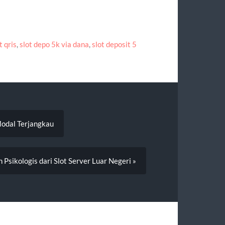
t qris
,
slot depo 5k via dana
,
slot deposit 5
Modal Terjangkau
 Psikologis dari Slot Server Luar Negeri »