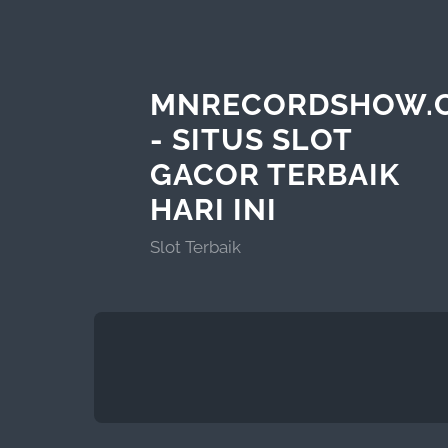
MNRECORDSHOW.
- SITUS SLOT
GACOR TERBAIK
HARI INI
Slot Terbaik