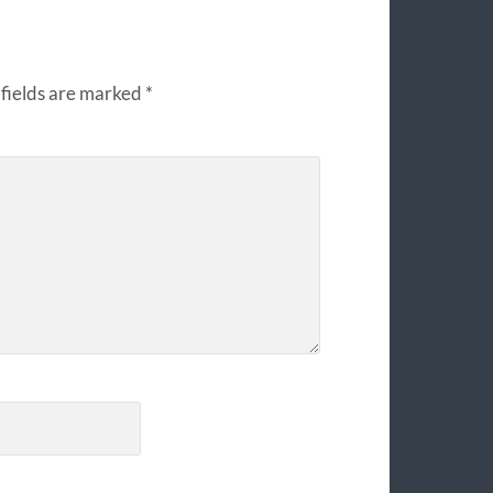
fields are marked
*