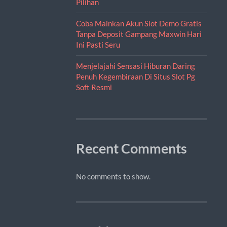
Pilihan
Coba Mainkan Akun Slot Demo Gratis
Tanpa Deposit Gampang Maxwin Hari
Ini Pasti Seru
Menjelajahi Sensasi Hiburan Daring
Penuh Kegembiraan Di Situs Slot Pg
Soft Resmi
Recent Comments
No comments to show.