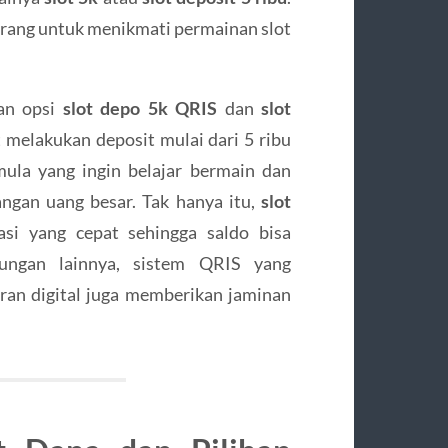
orang untuk menikmati permainan slot
kan opsi
slot depo 5k QRIS
dan
slot
t melakukan deposit mulai dari 5 ribu
ula yang ingin belajar bermain dan
ngan uang besar. Tak hanya itu,
slot
si yang cepat sehingga saldo bisa
ungan lainnya, sistem QRIS yang
aran digital juga memberikan jaminan