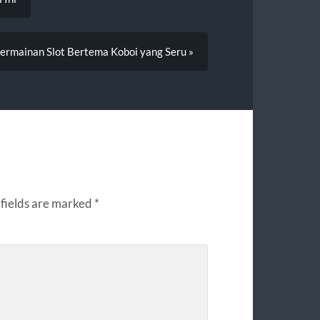
ermainan Slot Bertema Koboi yang Seru »
fields are marked
*