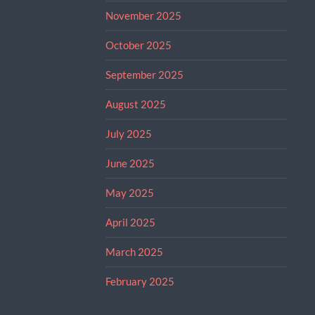
November 2025
October 2025
September 2025
August 2025
July 2025
June 2025
May 2025
April 2025
March 2025
February 2025