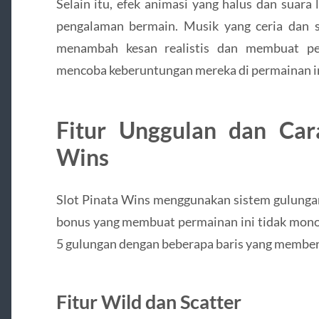
Selain itu, efek animasi yang halus dan suara
pengalaman bermain. Musik yang ceria dan 
menambah kesan realistis dan membuat pe
mencoba keberuntungan mereka di permainan in
Fitur Unggulan dan Car
Wins
Slot Pinata Wins menggunakan sistem gulungan
bonus yang membuat permainan ini tidak monot
5 gulungan dengan beberapa baris yang membe
Fitur Wild dan Scatter