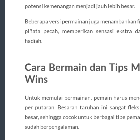
potensi kemenangan menjadi jauh lebih besar.
Beberapa versi permainan juga menambahkan fit
piñata pecah, memberikan sensasi ekstra 
hadiah.
Cara Bermain dan Tips Me
Wins
Untuk memulai permainan, pemain harus mene
per putaran. Besaran taruhan ini sangat fleks
besar, sehingga cocok untuk berbagai tipe pem
sudah berpengalaman.