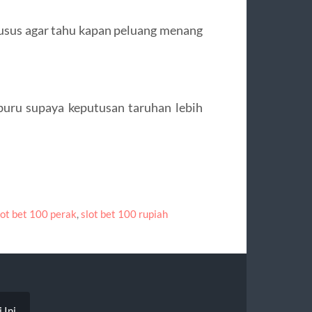
husus agar tahu kapan peluang menang
buru supaya keputusan taruhan lebih
lot bet 100 perak
,
slot bet 100 rupiah
 Ini