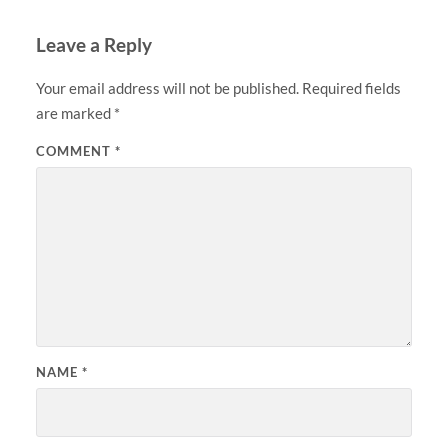
Leave a Reply
Your email address will not be published.
Required fields
are marked
*
COMMENT
*
NAME
*