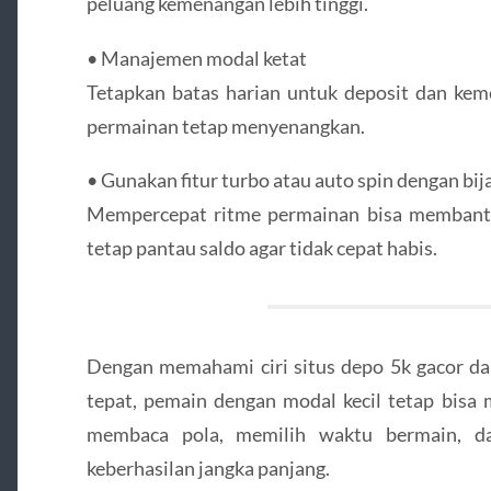
peluang kemenangan lebih tinggi.
• Manajemen modal ketat
Tetapkan batas harian untuk deposit dan ke
permainan tetap menyenangkan.
• Gunakan fitur turbo atau auto spin dengan bij
Mempercepat ritme permainan bisa membant
tetap pantau saldo agar tidak cepat habis.
Dengan memahami ciri situs depo 5k gacor da
tepat, pemain dengan modal kecil tetap bisa 
membaca pola, memilih waktu bermain, d
keberhasilan jangka panjang.