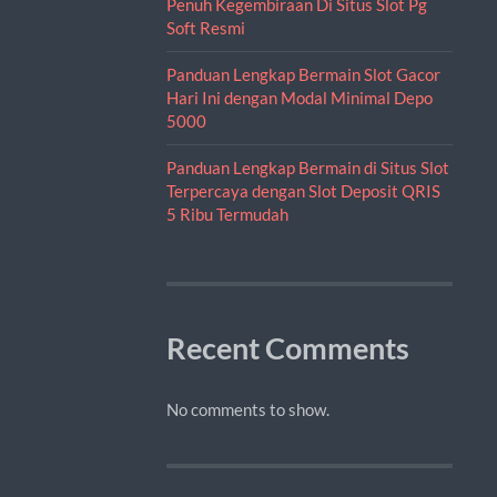
Penuh Kegembiraan Di Situs Slot Pg
Soft Resmi
Panduan Lengkap Bermain Slot Gacor
Hari Ini dengan Modal Minimal Depo
5000
Panduan Lengkap Bermain di Situs Slot
Terpercaya dengan Slot Deposit QRIS
5 Ribu Termudah
Recent Comments
No comments to show.