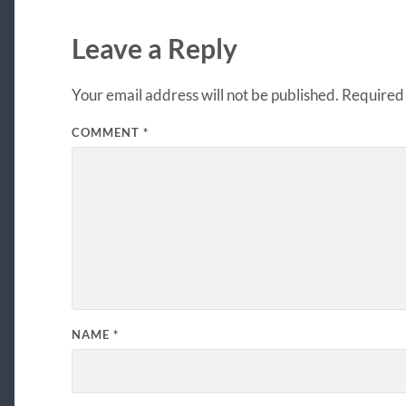
Leave a Reply
Your email address will not be published.
Required 
COMMENT
*
NAME
*