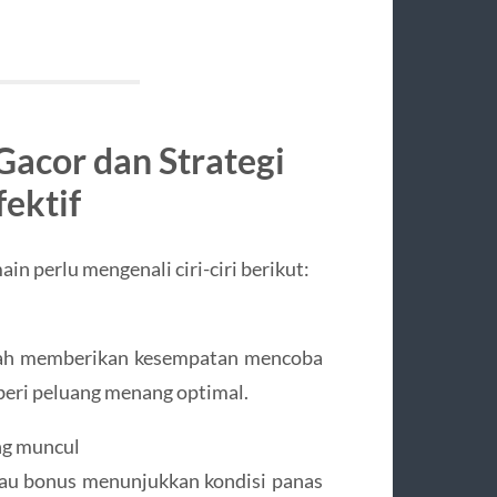
 Gacor dan Strategi
ektif
in perlu mengenali ciri-ciri berikut:
dah memberikan kesempatan mencoba
beri peluang menang optimal.
ng muncul
tau bonus menunjukkan kondisi panas