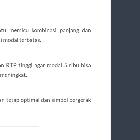
ntu memicu kombinasi panjang dan
 modal terbatas.
an RTP tinggi agar modal 5 ribu bisa
 meningkat.
n tetap optimal dan simbol bergerak