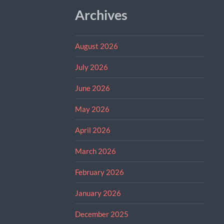
Archives
August 2026
July 2026
June 2026
May 2026
April 2026
March 2026
February 2026
January 2026
December 2025