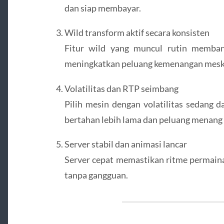
dan siap membayar.
Wild transform aktif secara konsisten
Fitur wild yang muncul rutin memba
meningkatkan peluang kemenangan meski
Volatilitas dan RTP seimbang
Pilih mesin dengan volatilitas sedang d
bertahan lebih lama dan peluang menang
Server stabil dan animasi lancar
Server cepat memastikan ritme permaina
tanpa gangguan.