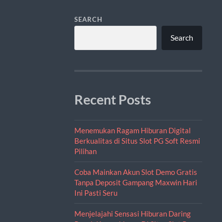
SEARCH
Search
Recent Posts
Menemukan Ragam Hiburan Digital
Berkualitas di Situs Slot PG Soft Resmi
Pilihan
Coba Mainkan Akun Slot Demo Gratis
Tanpa Deposit Gampang Maxwin Hari
Ini Pasti Seru
Menjelajahi Sensasi Hiburan Daring