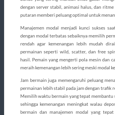
dengan server stabil, animasi halus, dan ritm
putaran memberi peluang optimal untuk menan
Manajemen modal menjadi kunci sukses saat
dengan modal terbatas sebaiknya memilih perm
rendah agar kemenangan lebih mudah diraih
permainan seperti wild, scatter, dan free 
hasil. Pemain yang mengerti pola mesin dan c
meraih kemenangan lebih sering meski modal kec
Jam bermain juga memengaruhi peluang mena
permainan lebih stabil pada jam dengan trafik re
Memilih waktu bermain yang tepat membantu sc
sehingga kemenangan meningkat walau deposi
bermain dan manajemen modal yang tepat m