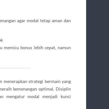
menangan agar modal tetap aman dan
ak
u memicu bonus lebih cepat, namun
n menerapkan strategi bermain yang
meraih kemenangan optimal. Disiplin
an mengatur modal menjadi kunci