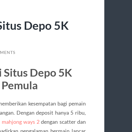
Situs Depo 5K
MMENTS
 Situs Depo 5K
 Pemula
 memberikan kesempatan bagi pemain
angan. Dengan deposit hanya 5 ribu,
t mahjong ways 2
dengan scatter dan
hadirkan pengalaman bermain lancar