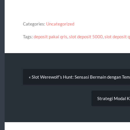
Categories:
Uncategorized
Tags:
deposit pakai qris
,
slot deposit 5000
,
slot deposit 
« Slot Werewolf’s Hunt: Sensasi Bermain dengan Tema
Strategi Modal K