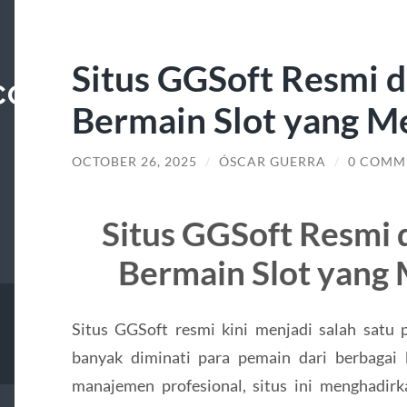
Situs GGSoft Resmi 
COM
Bermain Slot yang 
OCTOBER 26, 2025
/
ÓSCAR GUERRA
/
0 COMM
Situs GGSoft Resmi
Bermain Slot yang
Situs GGSoft resmi kini menjadi salah satu 
banyak diminati para pemain dari berbagai 
manajemen profesional, situs ini menghadi