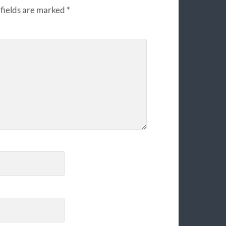
fields are marked
*