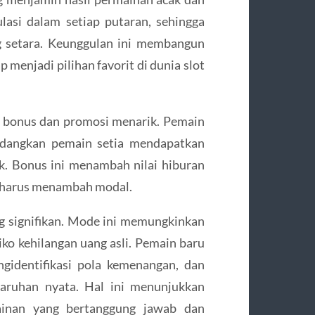
lasi dalam setiap putaran, sehingga
 setara. Keunggulan ini membangun
 menjadi pilihan favorit di dunia slot
i bonus dan promosi menarik. Pemain
edangkan pemain setia mendapatkan
k. Bonus ini menambah nilai hiburan
 harus menambah modal.
ng signifikan. Mode ini memungkinkan
ko kehilangan uang asli. Pemain baru
identifikasi pola kemenangan, dan
aruhan nyata. Hal ini menunjukkan
nan yang bertanggung jawab dan