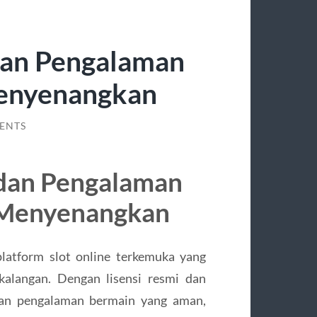
dan Pengalaman
Menyenangkan
ENTS
 dan Pengalaman
 Menyenangkan
platform slot online terkemuka yang
kalangan. Dengan lisensi resmi dan
rkan pengalaman bermain yang aman,