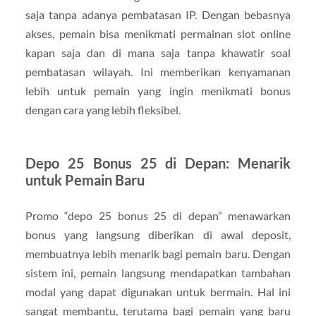
saja tanpa adanya pembatasan IP. Dengan bebasnya
akses, pemain bisa menikmati permainan slot online
kapan saja dan di mana saja tanpa khawatir soal
pembatasan wilayah. Ini memberikan kenyamanan
lebih untuk pemain yang ingin menikmati bonus
dengan cara yang lebih fleksibel.
Depo 25 Bonus 25 di Depan: Menarik
untuk Pemain Baru
Promo “depo 25 bonus 25 di depan” menawarkan
bonus yang langsung diberikan di awal deposit,
membuatnya lebih menarik bagi pemain baru. Dengan
sistem ini, pemain langsung mendapatkan tambahan
modal yang dapat digunakan untuk bermain. Hal ini
sangat membantu, terutama bagi pemain yang baru