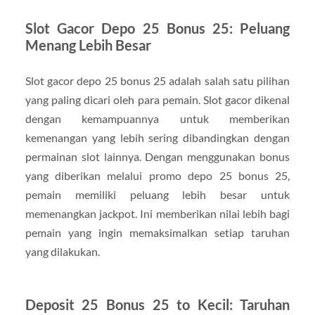
Slot Gacor Depo 25 Bonus 25: Peluang
Menang Lebih Besar
Slot gacor depo 25 bonus 25 adalah salah satu pilihan
yang paling dicari oleh para pemain. Slot gacor dikenal
dengan kemampuannya untuk memberikan
kemenangan yang lebih sering dibandingkan dengan
permainan slot lainnya. Dengan menggunakan bonus
yang diberikan melalui promo depo 25 bonus 25,
pemain memiliki peluang lebih besar untuk
memenangkan jackpot. Ini memberikan nilai lebih bagi
pemain yang ingin memaksimalkan setiap taruhan
yang dilakukan.
Deposit 25 Bonus 25 to Kecil: Taruhan