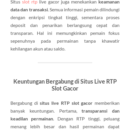
Situs
slot rtp
live gacor juga menekankan
keamanan
data dan transaksi
. Semua informasi pemain dilindungi
dengan enkripsi tingkat tinggi, sementara proses
deposit dan penarikan berlangsung cepat dan
transparan. Hal ini memungkinkan pemain fokus
sepenuhnya pada permainan tanpa khawatir
kehilangan akun atau saldo.
Keuntungan Bergabung di Situs Live RTP
Slot Gacor
Bergabung di
situs live RTP slot gacor
memberikan
banyak keuntungan. Pertama,
transparansi dan
keadilan permainan
. Dengan RTP tinggi, peluang
menang lebih besar dan hasil permainan dapat