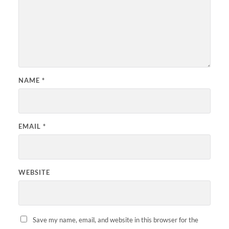
NAME
*
EMAIL
*
WEBSITE
Save my name, email, and website in this browser for the