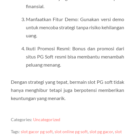
finansial.
Manfaatkan Fitur Demo: Gunakan versi demo
untuk mencoba strategi tanpa risiko kehilangan
uang.
Ikuti Promosi Resmi: Bonus dan promosi dari
situs PG Soft resmi bisa membantu menambah
peluang menang.
Dengan strategi yang tepat, bermain slot PG soft tidak
hanya menghibur tetapi juga berpotensi memberikan
keuntungan yang menarik.
Categories:
Uncategorized
Tags:
slot gacor pg soft
,
slot online pg soft
,
slot pg gacor
,
slot