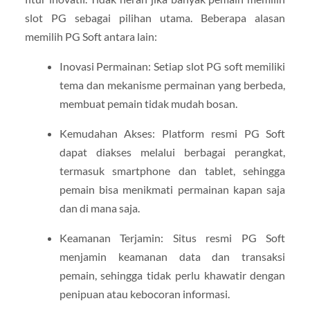
slot PG sebagai pilihan utama. Beberapa alasan
memilih PG Soft antara lain:
Inovasi Permainan: Setiap slot PG soft memiliki
tema dan mekanisme permainan yang berbeda,
membuat pemain tidak mudah bosan.
Kemudahan Akses: Platform resmi PG Soft
dapat diakses melalui berbagai perangkat,
termasuk smartphone dan tablet, sehingga
pemain bisa menikmati permainan kapan saja
dan di mana saja.
Keamanan Terjamin: Situs resmi PG Soft
menjamin keamanan data dan transaksi
pemain, sehingga tidak perlu khawatir dengan
penipuan atau kebocoran informasi.