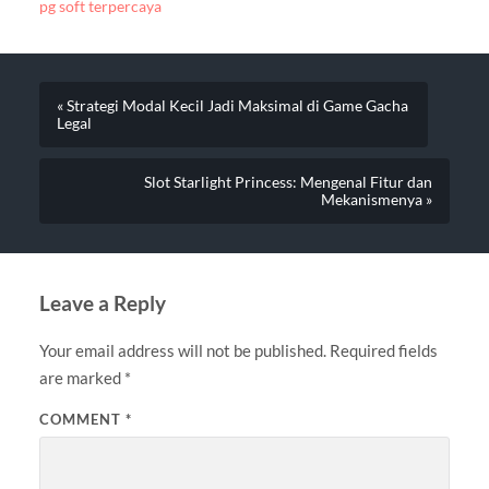
pg soft terpercaya
« Strategi Modal Kecil Jadi Maksimal di Game Gacha
Legal
Slot Starlight Princess: Mengenal Fitur dan
Mekanismenya »
Leave a Reply
Your email address will not be published.
Required fields
are marked
*
COMMENT
*