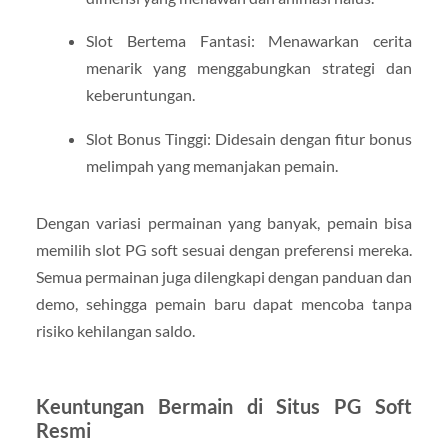
Slot Bertema Fantasi: Menawarkan cerita
menarik yang menggabungkan strategi dan
keberuntungan.
Slot Bonus Tinggi: Didesain dengan fitur bonus
melimpah yang memanjakan pemain.
Dengan variasi permainan yang banyak, pemain bisa
memilih slot PG soft sesuai dengan preferensi mereka.
Semua permainan juga dilengkapi dengan panduan dan
demo, sehingga pemain baru dapat mencoba tanpa
risiko kehilangan saldo.
Keuntungan Bermain di Situs PG Soft
Resmi