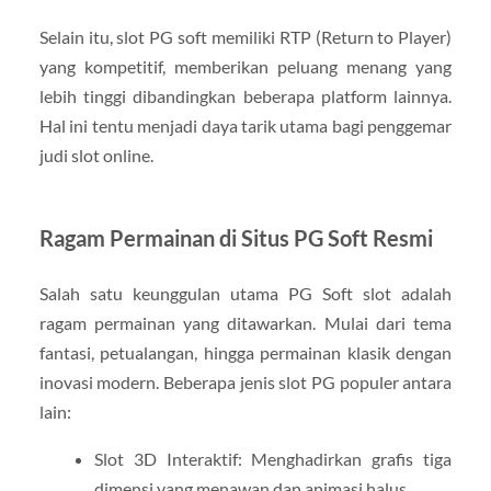
Selain itu, slot PG soft memiliki RTP (Return to Player)
yang kompetitif, memberikan peluang menang yang
lebih tinggi dibandingkan beberapa platform lainnya.
Hal ini tentu menjadi daya tarik utama bagi penggemar
judi slot online.
Ragam Permainan di Situs PG Soft Resmi
Salah satu keunggulan utama PG Soft slot adalah
ragam permainan yang ditawarkan. Mulai dari tema
fantasi, petualangan, hingga permainan klasik dengan
inovasi modern. Beberapa jenis slot PG populer antara
lain:
Slot 3D Interaktif: Menghadirkan grafis tiga
dimensi yang menawan dan animasi halus.