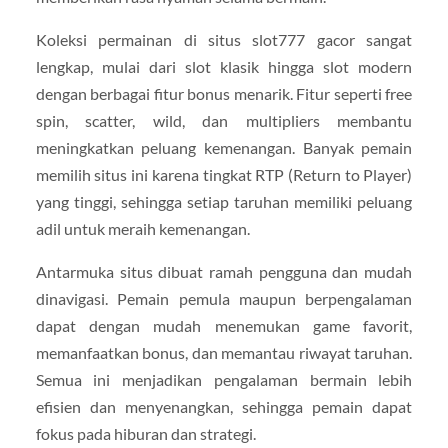
Koleksi permainan di situs slot777 gacor sangat
lengkap, mulai dari slot klasik hingga slot modern
dengan berbagai fitur bonus menarik. Fitur seperti free
spin, scatter, wild, dan multipliers membantu
meningkatkan peluang kemenangan. Banyak pemain
memilih situs ini karena tingkat RTP (Return to Player)
yang tinggi, sehingga setiap taruhan memiliki peluang
adil untuk meraih kemenangan.
Antarmuka situs dibuat ramah pengguna dan mudah
dinavigasi. Pemain pemula maupun berpengalaman
dapat dengan mudah menemukan game favorit,
memanfaatkan bonus, dan memantau riwayat taruhan.
Semua ini menjadikan pengalaman bermain lebih
efisien dan menyenangkan, sehingga pemain dapat
fokus pada hiburan dan strategi.