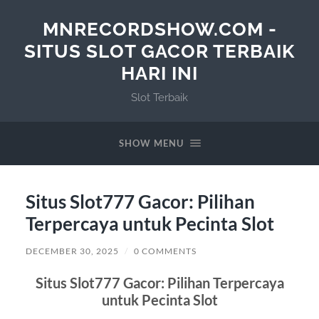
MNRECORDSHOW.COM -
SITUS SLOT GACOR TERBAIK
HARI INI
Slot Terbaik
SHOW MENU
Situs Slot777 Gacor: Pilihan
Terpercaya untuk Pecinta Slot
DECEMBER 30, 2025
/
0 COMMENTS
Situs Slot777 Gacor: Pilihan Terpercaya
untuk Pecinta Slot