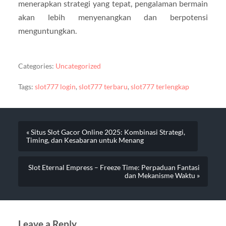
menerapkan strategi yang tepat, pengalaman bermain
akan lebih menyenangkan dan berpotensi
menguntungkan.
Categories:
Uncategorized
Tags:
slot777 login
,
slot777 terbaru
,
slot777 terlengkap
« Situs Slot Gacor Online 2025: Kombinasi Strategi,
Timing, dan Kesabaran untuk Menang
Slot Eternal Empress – Freeze Time: Perpaduan Fantasi
dan Mekanisme Waktu »
Leave a Reply