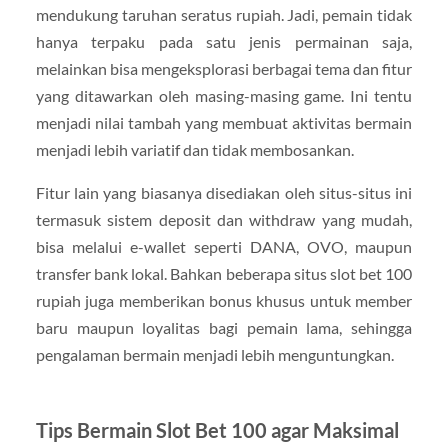
mendukung taruhan seratus rupiah. Jadi, pemain tidak
hanya terpaku pada satu jenis permainan saja,
melainkan bisa mengeksplorasi berbagai tema dan fitur
yang ditawarkan oleh masing-masing game. Ini tentu
menjadi nilai tambah yang membuat aktivitas bermain
menjadi lebih variatif dan tidak membosankan.
Fitur lain yang biasanya disediakan oleh situs-situs ini
termasuk sistem deposit dan withdraw yang mudah,
bisa melalui e-wallet seperti DANA, OVO, maupun
transfer bank lokal. Bahkan beberapa situs slot bet 100
rupiah juga memberikan bonus khusus untuk member
baru maupun loyalitas bagi pemain lama, sehingga
pengalaman bermain menjadi lebih menguntungkan.
Tips Bermain Slot Bet 100 agar Maksimal