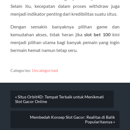
Selain itu, kecepatan dalam proses withdraw juga
menjadi indikator penting dari kredibilitas suatu situs.
Dengan semakin banyaknya pilihan game dan
kemudahan akses, tidak heran jika
slot bet 100
kini
menjadi pilihan utama bagi banyak pemain yang ingin
bermain hemat namun tetap seru.
Categories:
Uncategorized
« Situs Orbit4D: Tempat Terbaik untuk Menikmati
Slot Gacor Online
Membedah Konsep Slot Gacor: Realitas di Balik
Popularitasnya »