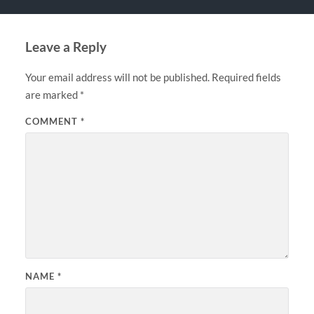
Leave a Reply
Your email address will not be published.
Required fields
are marked
*
COMMENT
*
NAME
*