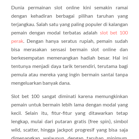
Dunia permainan slot online kini semakin ramai
dengan kehadiran berbagai pilihan taruhan yang
terjangkau. Salah satu yang paling populer di kalangan
pemain dengan modal terbatas adalah
slot bet 100
perak
. Dengan hanya seratus rupiah, pemain sudah
bisa merasakan sensasi bermain slot online dan
berkesempatan memenangkan hadiah besar. Hal ini
tentunya menjadi daya tarik tersendiri, terutama bagi
pemula atau mereka yang ingin bermain santai tanpa
mengeluarkan banyak dana.
Slot bet 100 sangat diminati karena memungkinkan
pemain untuk bermain lebih lama dengan modal yang
kecil. Selain itu, fitur-fitur yang ditawarkan tetap
lengkap, mulai dari putaran gratis (free spin), simbol
wild, scatter, hingga jackpot progresif yang bisa saja
dimenangkan walaupun dengan taruhan minimum.