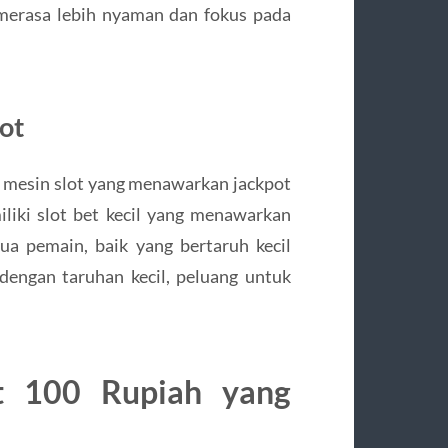
merasa lebih nyaman dan fokus pada
ot
 mesin slot yang menawarkan jackpot
iliki slot bet kecil yang menawarkan
mua pemain, baik yang bertaruh kecil
engan taruhan kecil, peluang untuk
t 100 Rupiah yang