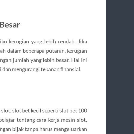
 Besar
iko kerugian yang lebih rendah. Jika
lah dalam beberapa putaran, kerugian
ngan jumlah yang lebih besar. Hal ini
 dan mengurangi tekanan finansial.
t, slot bet kecil seperti slot bet 100
elajar tentang cara kerja mesin slot,
dengan bijak tanpa harus mengeluarkan