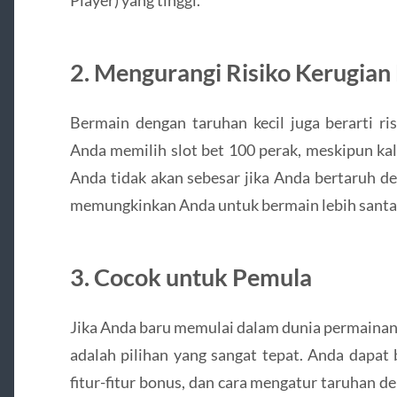
2. Mengurangi Risiko Kerugian
Bermain dengan taruhan kecil juga berarti ris
Anda memilih slot bet 100 perak, meskipun ka
Anda tidak akan sebesar jika Anda bertaruh de
memungkinkan Anda untuk bermain lebih santai
3. Cocok untuk Pemula
Jika Anda baru memulai dalam dunia permainan slo
adalah pilihan yang sangat tepat. Anda dapat b
fitur-fitur bonus, dan cara mengatur taruhan 