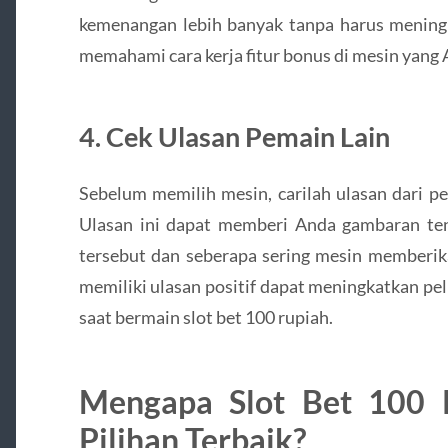
kemenangan lebih banyak tanpa harus mening
memahami cara kerja fitur bonus di mesin yang A
4. Cek Ulasan Pemain Lain
Sebelum memilih mesin, carilah ulasan dari p
Ulasan ini dapat memberi Anda gambaran te
tersebut dan seberapa sering mesin memberi
memiliki ulasan positif dapat meningkatkan p
saat bermain slot bet 100 rupiah.
Mengapa Slot Bet 100 
Pilihan Terbaik?