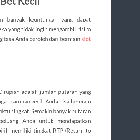
Bet Kecil
an banyak keuntungan yang dapat
ka yang tidak ingin mengambil risiko
g bisa Anda peroleh dari bermain
slot
0 rupiah adalah jumlah putaran yang
gan taruhan kecil, Anda bisa bermain
aktu singkat. Semakin banyak putaran
peluang Anda untuk mendapatkan
lih memiliki tingkat RTP (Return to