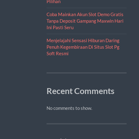
Pilihan
Coba Mainkan Akun Slot Demo Gratis
Tanpa Deposit Gampang Maxwin Hari
Ini Pasti Seru
Menjelajahi Sensasi Hiburan Daring
Penuh Kegembiraan Di Situs Slot Pg
Soft Resmi
Recent Comments
No comments to show.