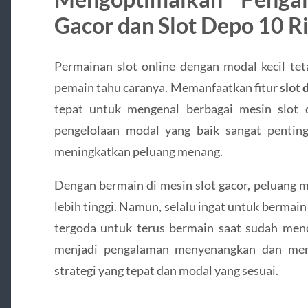
Gacor dan Slot Depo 10 R
Permainan slot online dengan modal kecil te
pemain tahu caranya. Memanfaatkan fitur
slot 
tepat untuk mengenal berbagai mesin slot d
pengelolaan modal yang baik sangat pentin
meningkatkan peluang menang.
Dengan bermain di mesin slot gacor, peluang
lebih tinggi. Namun, selalu ingat untuk bermai
tergoda untuk terus bermain saat sudah menca
menjadi pengalaman menyenangkan dan men
strategi yang tepat dan modal yang sesuai.