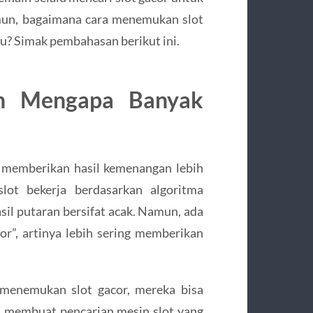
un, bagaimana cara menemukan slot
bu? Simak pembahasan berikut ini.
an Mengapa Banyak
 memberikan hasil kemenangan lebih
slot bekerja berdasarkan algoritma
l putaran bersifat acak. Namun, ada
r”, artinya lebih sering memberikan
menemukan slot gacor, mereka bisa
i membuat pencarian mesin slot yang