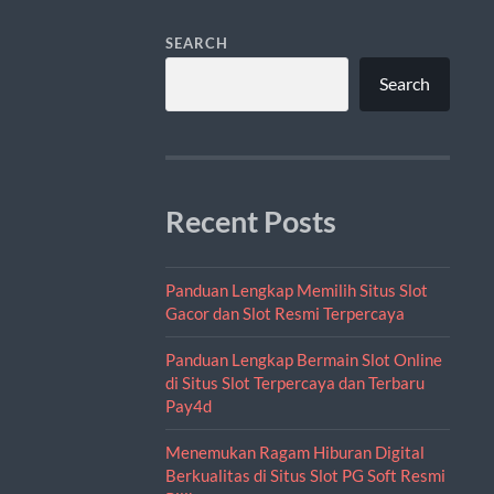
SEARCH
Search
Recent Posts
Panduan Lengkap Memilih Situs Slot
Gacor dan Slot Resmi Terpercaya
Panduan Lengkap Bermain Slot Online
di Situs Slot Terpercaya dan Terbaru
Pay4d
Menemukan Ragam Hiburan Digital
Berkualitas di Situs Slot PG Soft Resmi