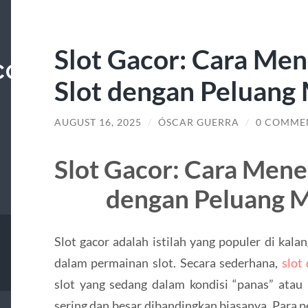
Slot Gacor: Cara M
COM
Slot dengan Peluang
AUGUST 16, 2025
/
ÓSCAR GUERRA
/
0 COMME
Slot Gacor: Cara Men
dengan Peluang M
Slot gacor adalah istilah yang populer di kal
dalam permainan slot. Secara sederhana,
slot
slot yang sedang dalam kondisi “panas” ata
sering dan besar dibandingkan biasanya. Para p