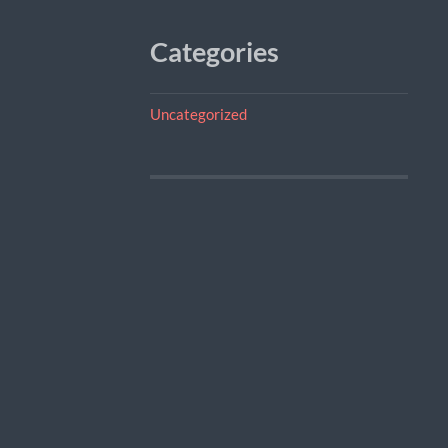
Categories
Uncategorized