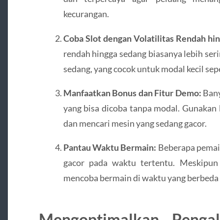
kecurangan.
Coba Slot dengan Volatilitas Rendah hi
rendah hingga sedang biasanya lebih se
sedang, yang cocok untuk modal kecil sepe
Manfaatkan Bonus dan Fitur Demo:
Bany
yang bisa dicoba tanpa modal. Gunakan 
dan mencari mesin yang sedang gacor.
Pantau Waktu Bermain:
Beberapa pemain
gacor pada waktu tertentu. Meskipun i
mencoba bermain di waktu yang berbeda 
Mengoptimalkan Penga