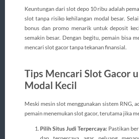
Keuntungan dari slot depo 10 ribu adalah pema
slot tanpa risiko kehilangan modal besar. Sel
bonus dan promo menarik untuk deposit keci
semakin besar. Dengan begitu, pemain bisa m
mencari slot gacor tanpa tekanan finansial.
Tips Mencari Slot Gacor 
Modal Kecil
Meski mesin slot menggunakan sistem RNG, ad
pemain menemukan slot gacor, terutama jika me
Pilih Situs Judi Terpercaya:
Pastikan berm
dan terpercaya agar peluang menang