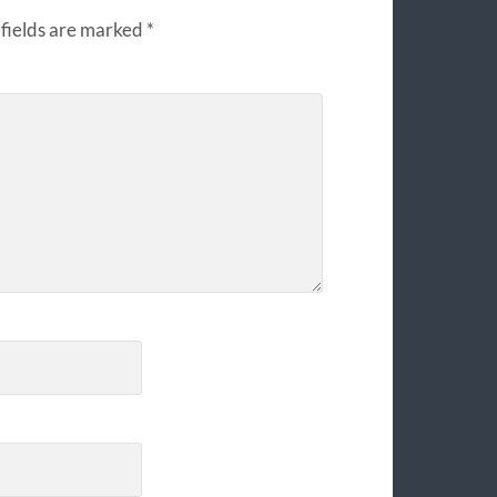
fields are marked
*