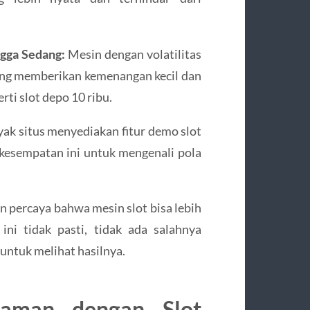
ngga Sedang:
Mesin dengan volatilitas
ring memberikan kemenangan kecil dan
rti slot depo 10 ribu.
ak situs menyediakan fitur demo slot
kesempatan ini untuk mengenali pola
 percaya bahwa mesin slot bisa lebih
ni tidak pasti, tidak ada salahnya
untuk melihat hasilnya.
laman dengan Slot