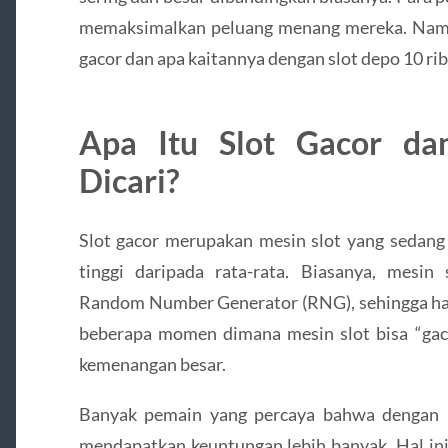
memaksimalkan peluang menang mereka. Nam
gacor dan apa kaitannya dengan slot depo 10 ri
Apa Itu Slot Gacor d
Dicari?
Slot gacor merupakan mesin slot yang sedang
tinggi daripada rata-rata. Biasanya, mesin 
Random Number Generator (RNG), sehingga hasi
beberapa momen dimana mesin slot bisa “gaco
kemenangan besar.
Banyak pemain yang percaya bahwa dengan 
mendapatkan keuntungan lebih banyak. Hal in