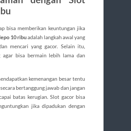
ibu
tap bisa memberikan keuntungan jika
depo 10 ribu
adalah langkah awal yang
an mencari yang gacor. Selain itu,
g agar bisa bermain lebih lama dan
 mendapatkan kemenangan besar tentu
n secara bertanggung jawab dan jangan
pai batas kerugian. Slot gacor bisa
guntungkan jika dipadukan dengan