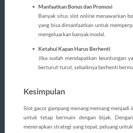
Manfaatkan Bonus dan Promosi
Banyak situs slot online menawarkan bon
yang bisa dimanfaatkan untuk memperpa
mengeluarkan banyak modal.
Ketahui Kapan Harus Berhenti
Jika sudah mendapatkan keuntungan ya
berturut-turut, sebaiknya berhenti berma
Kesimpulan
Slot gacor gampang menang memang menjadi in
untuk tetap bermain dengan bijak. Dengan
menerapkan strategi yang tepat, peluang untu