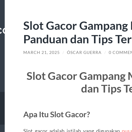
Slot Gacor Gampang
COM
Panduan dan Tips Ter
MARCH 21, 2025
/
ÓSCAR GUERRA
/
0 COMME
Slot Gacor Gampang 
dan Tips T
Apa Itu Slot Gacor?
Slot gacor adalah istilah yang digunakan
pus