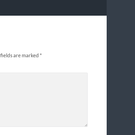
fields are marked
*