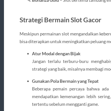
Strategi Bermain Slot Gacor
Meskipun permainan slot mengandalkan keberu
bisa diterapkan untuk meningkatkan peluang m
Atur Modal dengan Bijak
Jangan terlalu terburu-buru menghab
strategi yang baik, misalnya membagi mo
Gunakan Pola Bermain yang Tepat
Beberapa pemain percaya bahwa ada 
mendapatkan kemenangan lebih sering,
tertentu sebelum mengganti game.