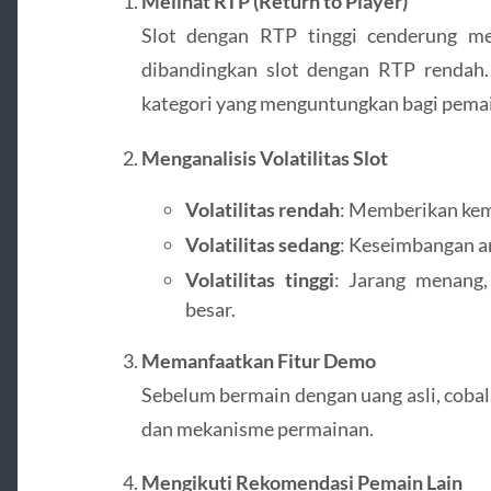
Melihat RTP (Return to Player)
Slot dengan RTP tinggi cenderung me
dibandingkan slot dengan RTP rendah.
kategori yang menguntungkan bagi pema
Menganalisis Volatilitas Slot
Volatilitas rendah
: Memberikan keme
Volatilitas sedang
: Keseimbangan an
Volatilitas tinggi
: Jarang menang,
besar.
Memanfaatkan Fitur Demo
Sebelum bermain dengan uang asli, cob
dan mekanisme permainan.
Mengikuti Rekomendasi Pemain Lain