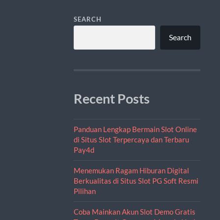
SEARCH
Search
Recent Posts
Panduan Lengkap Bermain Slot Online
di Situs Slot Terpercaya dan Terbaru
Pay4d
Menemukan Ragam Hiburan Digital
Berkualitas di Situs Slot PG Soft Resmi
Pilihan
Coba Mainkan Akun Slot Demo Gratis