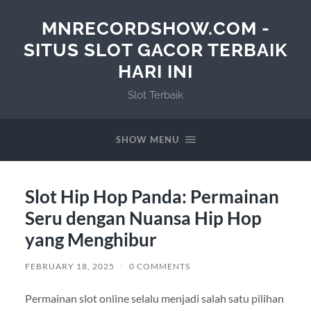
MNRECORDSHOW.COM -
SITUS SLOT GACOR TERBAIK
HARI INI
Slot Terbaik
SHOW MENU
Slot Hip Hop Panda: Permainan
Seru dengan Nuansa Hip Hop
yang Menghibur
FEBRUARY 18, 2025
/
0 COMMENTS
Permainan slot online selalu menjadi salah satu pilihan