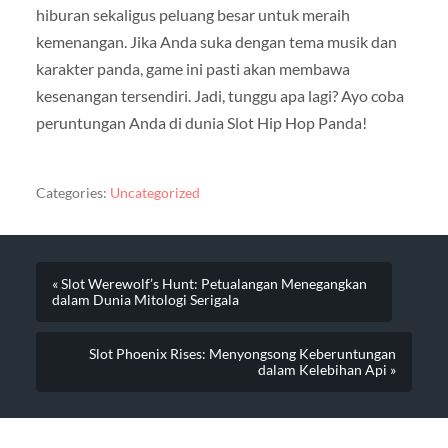
hiburan sekaligus peluang besar untuk meraih
kemenangan. Jika Anda suka dengan tema musik dan
karakter panda, game ini pasti akan membawa
kesenangan tersendiri. Jadi, tunggu apa lagi? Ayo coba
peruntungan Anda di dunia Slot Hip Hop Panda!
Categories:
Uncategorized
« Slot Werewolf’s Hunt: Petualangan Menegangkan
dalam Dunia Mitologi Serigala
Slot Phoenix Rises: Menyongsong Keberuntungan
dalam Kelebihan Api »